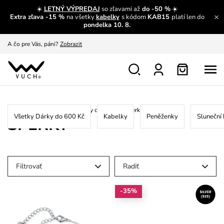
☀️
LETNÝ VÝPREDAJ
so zľavami až
do -50 %
☀️
Extra zľava -15 %
na všetky
kabelky
s kódom
KAB15
platí len do
A čo sa inde nedozvieš?
Prečítať viac
pondelka 10. 8.
A čo pre Vás, páni?
Zobrazit
S čím chybu neurobíš?
Pozri
Nech sa inšpirovať
Zobraziť
Výmena a vrátenie zadarmo
Zobraziť
Home
/
Vánoční průvodce
/
Dárky do 600 Kč
/
Šperky
Všetky Dárky do 600 Kč
Kabelky
Peněženky
Sluneční 
ŠPERKY
Filtrovať
Radiť
-35%