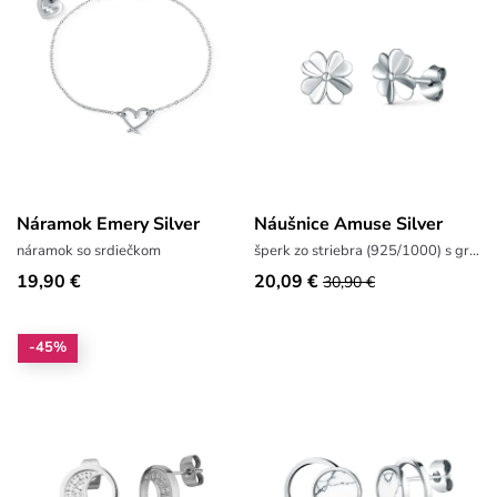
Náramok Emery Silver
Náušnice Amuse Silver
náramok so srdiečkom
šperk zo striebra (925/1000) s gramážou 0,9 g
19,90 €
20,09 €
30,90 €
-45%