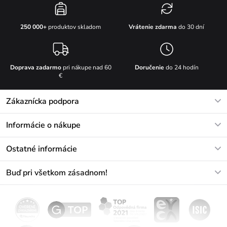
Vrátenie zdarma
do 30 dní
250 000+
produktov skladom
Doprava zadarmo
pri nákupe nad 60
Doručenie
do 24 hodín
€
Zákaznícka podpora
V pracovných dňoch Po-Pi: 8-17h
Informácie o nákupe
info@vuch.sk
Kontakt
Ostatné informácie
+421233456593
Najčastejšie otázky
O nás
Buď pri všetkom zásadnom!
Materiály a údržba
Kariéra
Doprava a platba
Novinky
Zľavy
Akcie
Darčekové poukazy
Vrátenie a reklamácia
Velkoobchod
Odoberať