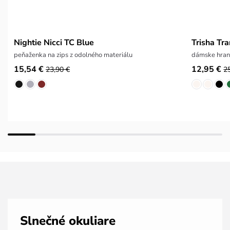
Nightie Nicci TC Blue
Trisha Tr
peňaženka na zips z odolného materiálu
dámske hrana
15,54 €
12,95 €
23,90 €
2
Slnečné okuliare