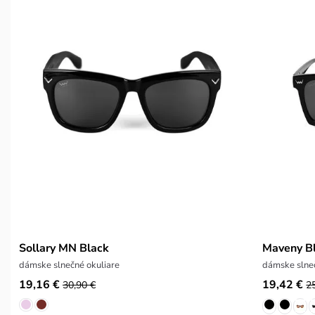
Sollary MN Black
Maveny B
dámske slnečné okuliare
dámske slneč
19,16 €
19,42 €
30,90 €
2