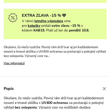
EXTRA ZĽAVA -15 % 🩷
V rámci
letného výpredaja
sme
pre
kabelky
pridali
extra zľavu −15 %
s
kódom
KAB15
. Platí už len do
pondělí 10.8.
Okuliare, čo niečo vydržia. Pevný rám drží tvar aj pri každodennom
nosení a tmavé sklíčka s UV400 ochranou sa postarajú o pokojný výhľad
bez oslepenia. Výrazný vzor na…
Viac informácií
Popis
Okuliare, čo niečo vydržia. Pevný rám drží tvar aj pri každodennom
nosení a tmavé sklíčka s
UV400 ochranou
sa postarajú o pokojný
výhľad
bez oslepenia
. Výrazný vzor na nožičkách dodáva