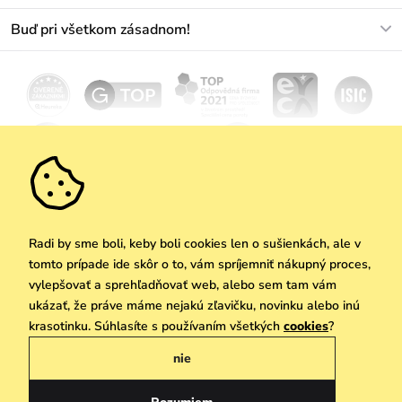
Najčastejšie otázky
O nás
Buď pri všetkom zásadnom!
Materiály a údržba
Kariéra
Doprava a platba
Novinky
Zľavy
Akcie
Darčekové poukazy
Vrátenie a reklamácia
Velkoobchod
Odoberať
We Care
Zásady ochrany osobných údajov
tu
Vuchlook
Predajne
Praha
Radi by sme boli, keby boli cookies len o sušienkách, ale v
tomto prípade ide skôr o to, vám spríjemniť nákupný proces,
vylepšovať a sprehľadňovať web, alebo sem tam vám
ukázať, že práve máme nejakú zľavičku, novinku alebo inú
Copyright © 2026 Vuch s.r.o. Všetky práva vyhradené. Technicky zabezpečuje
krasotinku. Súhlasíte s používaním všetkých
cookies
?
Simplia.cz
nie
Obchodne podmienky
Zásady ochrany osobných údajov