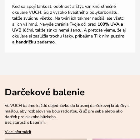
Keď sa spojí ľahkosť, odolnosť a štýl, vzniknú slnečné
okuliare VUCH. Sú z vysoko kvalitného polykarbonátu,
takže zvládnu všetko. Na tvári ich takmer necítiš, ale všetci
si ich všimnú. Navyše chránia Tvoje oči pred
100% UVA a
UVB
lúčmi, takže slnko nemá šancu. A pretože vieme, že aj
okuliare si zaslúžia trochu lásky, pribalíme Ti k nim
puzdro
a handričku zadarmo
.
Darčekové balenie
Vo VUCH balíme každú objednávku do krásnej darčekovej krabičky s
mašľou, aby rozbaľovanie bolo radosťou, či už pre seba alebo ako
darček pre niekoho blízkeho.
Bez starostí s balením.
Viac informácií