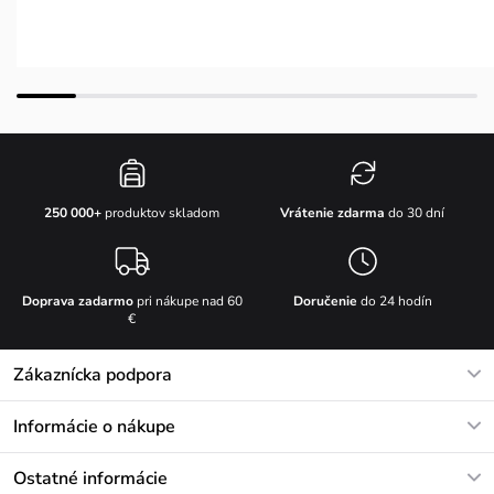
Vrátenie zdarma
do 30 dní
250 000+
produktov skladom
Doprava zadarmo
pri nákupe nad 60
Doručenie
do 24 hodín
€
Zákaznícka podpora
V pracovných dňoch Po-Pi: 8-17h
Informácie o nákupe
info@vuch.sk
Kontakt
Ostatné informácie
+421233456593