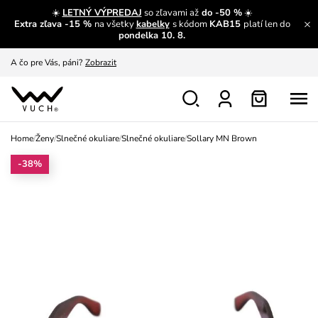
☀️
LETNÝ VÝPREDAJ
so zľavami až
do -50 %
☀️
Extra zľava -15 %
na všetky
kabelky
s kódom
KAB15
platí len do
A čo sa inde nedozvieš?
Prečítať viac
pondelka 10. 8.
A čo pre Vás, páni?
Zobrazit
S čím chybu neurobíš?
Pozri
Nech sa inšpirovať
Zobraziť
Home
/
Ženy
/
Slnečné okuliare
/
Slnečné okuliare
/
Sollary MN Brown
Výmena a vrátenie zadarmo
Zobraziť
-38%