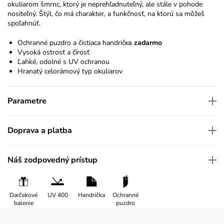
okuliarom šmrnc, ktorý je neprehľadnuteľný, ale stále v pohode
nositeľný. Štýl, čo má charakter, a funkčnosť, na ktorú sa môžeš
spoľahnúť.
Ochranné puzdro a čistiaca handričка
zadarmo
Vysoká ostrosť a čírosť
Ľahké, odolné s UV ochranou
Hranatý celorámový typ okuliarov
Parametre
Doprava a platba
Náš zodpovedný prístup
Darčekové
UV 400
Handrička
Ochranné
balenie
puzdro