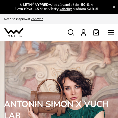
☀️
LETNÝ VÝPREDAJ
so zľavami až do
-50 %
☀️
Nech sa inšpirovať
Zobraziť
Extra zľava -15 %
na všetky
kabelky
s kódom
KAB15
Výmena a vrátenie zadarmo
Zobraziť
ANTONIN SIMON X VUCH
LAB