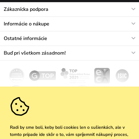
Zákaznícka podpora
V pracovných dňoch Po-Pi: 8-17h
Informácie o nákupe
info@vuch.sk
Kontakt
Ostatné informácie
+421233456593
Najčastejšie otázky
O nás
Buď pri všetkom zásadnom!
Materiály a údržba
Kariéra
Doprava a platba
Novinky
Zľavy
Akcie
Darčekové poukazy
Vrátenie a reklamácia
Velkoobchod
Odoberať
We Care
Zásady ochrany osobných údajov
tu
Vuchlook
Predajne
Praha
Radi by sme boli, keby boli cookies len o sušienkách, ale v
tomto prípade ide skôr o to, vám spríjemniť nákupný proces,