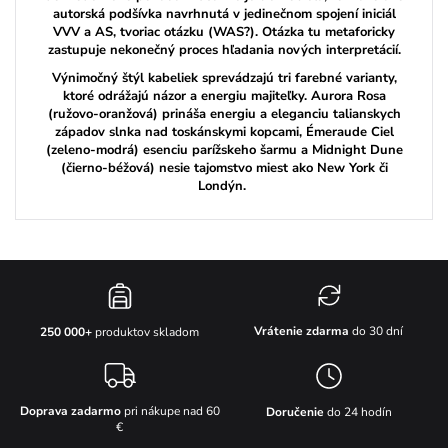
autorská podšívka navrhnutá v jedinečnom spojení iniciál
VVV a AS, tvoriac otázku (WAS?). Otázka tu metaforicky
zastupuje nekonečný proces hľadania nových interpretácií.
Výnimočný štýl kabeliek sprevádzajú tri farebné varianty,
ktoré odrážajú názor a energiu majiteľky. Aurora Rosa
(ružovo-oranžová) prináša energiu a eleganciu talianskych
západov slnka nad toskánskymi kopcami, Émeraude Ciel
(zeleno-modrá) esenciu parížskeho šarmu a Midnight Dune
(čierno-béžová) nesie tajomstvo miest ako New York či
Londýn.
Vrátenie zdarma
do 30 dní
250 000+
produktov skladom
Doprava zadarmo
pri nákupe nad 60
Doručenie
do 24 hodín
€