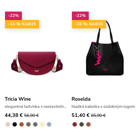
-22%
-22%
-15 %: KAB15
-15 %: KAB15
Tricia Wine
Roselda
elegantná ľadvinka s nastaviteľným popruhom
hladká kabelka s ozdobným logom
44,38 €
51,40 €
56,90 €
65,90 €