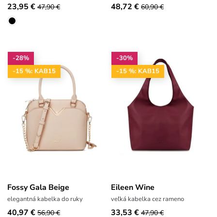
23,95 €
48,72 €
47,90 €
60,90 €
-28%
-30%
-15 %: KAB15
-15 %: KAB15
Fossy Gala Beige
Eileen Wine
elegantná kabelka do ruky
veľká kabelka cez rameno
40,97 €
33,53 €
56,90 €
47,90 €