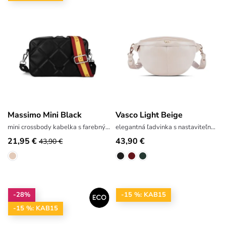
Massimo Mini Black
Vasco Light Beige
mini crossbody kabelka s farebným popruhom
elegantná ľadvinka s nastaviteľným popruhom
21,95 €
43,90 €
43,90 €
-28%
-15 %: KAB15
-15 %: KAB15