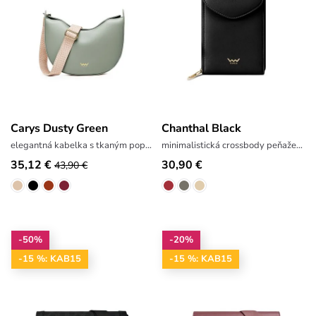
Carys Dusty Green
Chanthal Black
elegantná kabelka s tkaným popruhom
minimalistická crossbody peňaženka
35,12 €
30,90 €
43,90 €
-50%
-20%
-15 %: KAB15
-15 %: KAB15