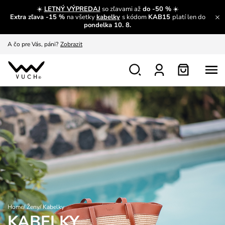
A čo sa inde nedozvieš?
Prečítať viac
☀️
LETNÝ VÝPREDAJ
so zľavami až
do -50 %
☀️
Extra zľava -15 %
na všetky
kabelky
s kódom
KAB15
platí len do
A čo pre Vás, páni?
Zobrazit
pondelka 10. 8.
S čím chybu neurobíš?
Pozri
Nech sa inšpirovať
Zobraziť
Výmena a vrátenie zadarmo
Zobraziť
Home
/
Ženy
/
Kabelky
KABELKY