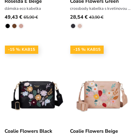
Roselda E Beige
Coalie Flowers Green
dámska eco kabelka
crossbody kabelka s kvetinovou výšivkou
49,43 €
28,54 €
65,90 €
43,90 €
-15 %: KAB15
-15 %: KAB15
Coalie Flowers Black
Coalie Flowers Beige