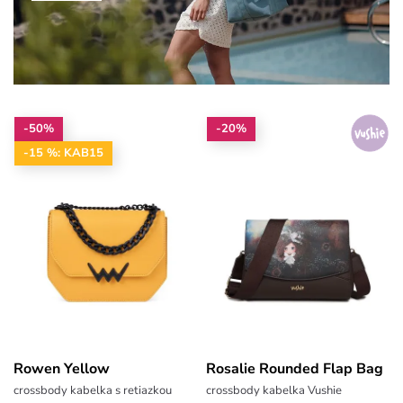
-50%
-20%
-15 %: KAB15
Rowen Yellow
Rosalie Rounded Flap Bag
crossbody kabelka s retiazkou
crossbody kabelka Vushie