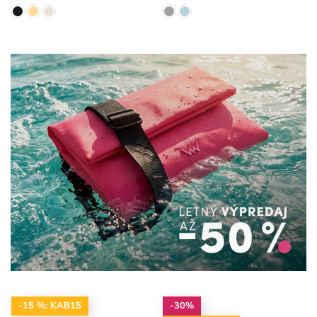
-15 %: KAB15
-30%