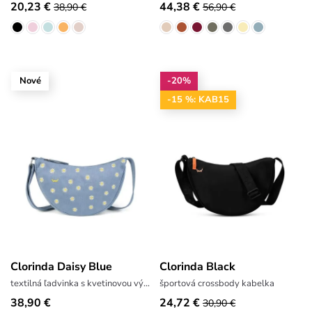
20,23 €
44,38 €
38,90 €
56,90 €
Nové
-20%
-15 %: KAB15
Clorinda Daisy Blue
Clorinda Black
textilná ľadvinka s kvetinovou výšivkou
športová crossbody kabelka
38,90 €
24,72 €
30,90 €