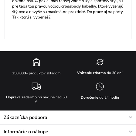
dokonalosti. A pokiaľ máš radšej voľné ruky a športový štýl, sú
pre teba tou pravou voľbou
crossbody kabelky
,
ktoré vyzerajú
štýlovo a navyše sú maximálne praktické. Do práce aj na párty.
Tak ktorú si vyberieš?!
Vrátenie zdarma
do 30 dní
250 000+
produktov skladom
Doprava zadarmo
pri nákupe nad 60
Doručenie
do 24 hodín
€
Zákaznícka podpora
V pracovných dňoch Po-Pi: 8-17h
Informácie o nákupe