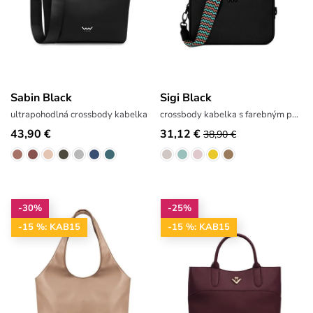
Sabin Black
Sigi Black
ultrapohodlná crossbody kabelka
crossbody kabelka s farebným popruhom
43,90 €
31,12 €
38,90 €
-30%
-25%
-15 %: KAB15
-15 %: KAB15