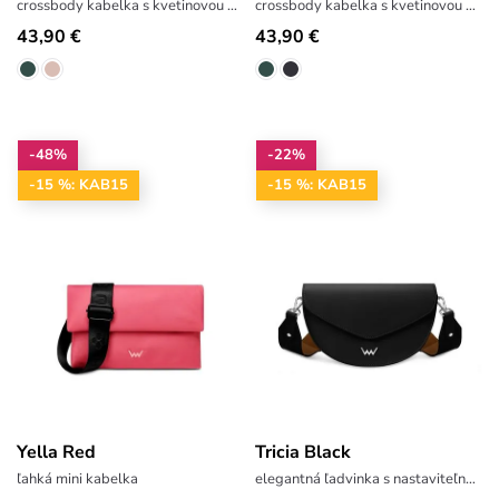
crossbody kabelka s kvetinovou výšivkou
crossbody kabelka s kvetinovou výšivkou
43,90 €
43,90 €
-48%
-22%
-15 %: KAB15
-15 %: KAB15
Yella Red
Tricia Black
ľahká mini kabelka
elegantná ľadvinka s nastaviteľným popruhom