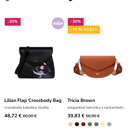
-20%
-30%
-15 %: KAB15
Lilian Flap Crossbody Bag
Tricia Brown
crossbody kabelka Vushie
elegantná ľadvinka s nastaviteľným popruhom
48,72 €
39,83 €
60,90 €
56,90 €