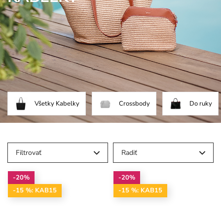
Všetky Kabelky
Crossbody
Do ruky
Filtrovať
Radiť
-20%
-20%
-15 %: KAB15
-15 %: KAB15