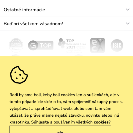
info@vuch.sk
Kontakt
Ostatné informácie
+421233456593
Najčastejšie otázky
O nás
Buď pri všetkom zásadnom!
Materiály a údržba
Kariéra
Doprava a platba
Novinky
Zľavy
Akcie
Darčekové poukazy
Vrátenie a reklamácia
Velkoobchod
Odoberať
We Care
Zásady ochrany osobných údajov
tu
Vuchlook
Predajne
Praha
Radi by sme boli, keby boli cookies len o sušienkách, ale v
tomto prípade ide skôr o to, vám spríjemniť nákupný proces,
vylepšovať a sprehľadňovať web, alebo sem tam vám
ukázať, že práve máme nejakú zľavičku, novinku alebo inú
Copyright © 2026 Vuch s.r.o. Všetky práva vyhradené. Technicky zabezpečuje
krasotinku. Súhlasíte s používaním všetkých
cookies
?
Simplia.cz
nie