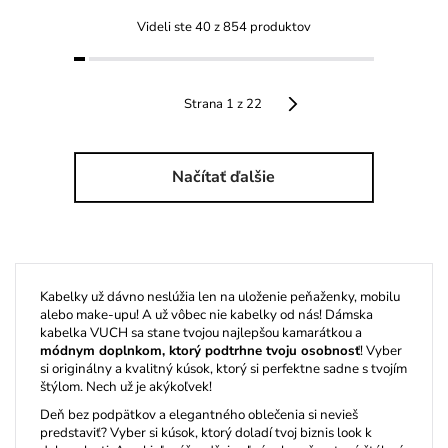
Videli ste 40 z 854 produktov
Strana 1 z 22
Načítať ďalšie
Kabelky už dávno neslúžia len na uloženie peňaženky, mobilu
alebo make-upu! A už vôbec nie kabelky od nás! Dámska
kabelka VUCH sa stane tvojou najlepšou kamarátkou a
módnym doplnkom, ktorý podtrhne tvoju osobnosť
! Vyber
si originálny a kvalitný kúsok, ktorý si perfektne sadne s tvojím
štýlom. Nech už je akýkoľvek!
Deň bez podpätkov a elegantného oblečenia si nevieš
predstaviť? Vyber si kúsok
, ktorý doladí tvoj biznis look k