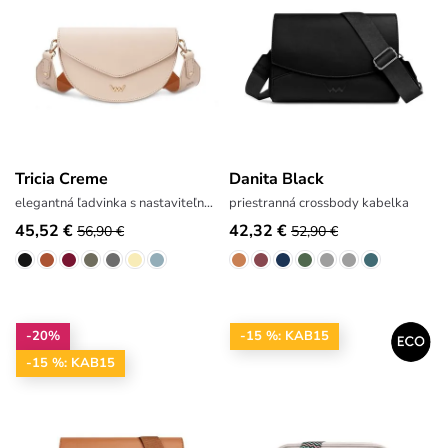
Tricia Creme
Danita Black
elegantná ľadvinka s nastaviteľným popruhom
priestranná crossbody kabelka
45,52 €
42,32 €
56,90 €
52,90 €
-20%
-15 %: KAB15
-15 %: KAB15