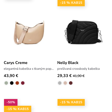
-15 %: KAB15
Carys Creme
Nelly Black
elegantná kabelka s tkaným popruhom
prešívaná crossbody kabelka
43,90 €
29,33 €
41,90 €
-50%
-15 %: KAB15
-15 %: KAB15