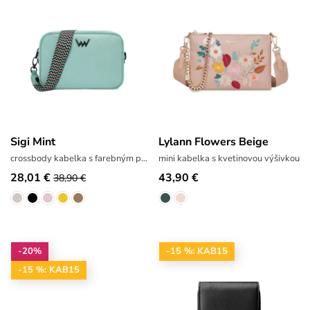
Sigi Mint
Lylann Flowers Beige
crossbody kabelka s farebným popruhom
mini kabelka s kvetinovou výšivkou
28,01 €
43,90 €
38,90 €
-20%
-15 %: KAB15
-15 %: KAB15