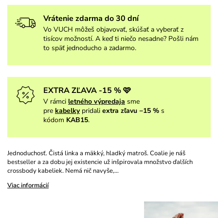
Vrátenie zdarma do 30 dní
Vo VUCH môžeš objavovať, skúšať a vyberať z
tisícov možností. A keď ti niečo nesadne? Pošli nám
to späť jednoducho a zadarmo.
EXTRA ZĽAVA -15 % 🩷
V rámci
letného výpredaja
sme
pre
kabelky
pridali
extra zľavu −15 %
s
kódom
KAB15
.
Jednoduchosť. Čistá linka a mäkký, hladký matroš. Coalie je náš
bestseller a za dobu jej existencie už inšpirovala množstvo ďalších
crossbody kabeliek. Nemá nič navyše,…
Viac informácií