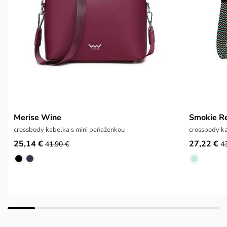
Merise Wine
Smokie Re
crossbody kabelka s mini peňaženkou
crossbody ka
25,14 €
27,22 €
41,90 €
4