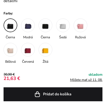
detailmi
Farby:
Čierna
Modrá
Čierna
Šedá
Ružová
Béžová
Červená
Žltá
30,90 €
skladom
21,63 €
Môžete mať už 11. 08.
Pridať do košíka