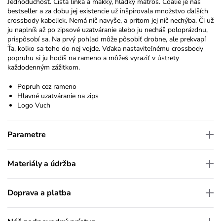
Jednoduchosť. Čistá linka a mäkký, hladký matroš. Coalie je náš
bestseller a za dobu jej existencie už inšpirovala množstvo ďalších
crossbody kabeliek. Nemá nič navyše, a pritom jej nič nechýba. Či už
ju naplníš až po zipsové uzatváranie alebo ju necháš poloprázdnu,
prispôsobí sa. Na prvý pohľad môže pôsobiť drobne, ale prekvapí
Ťa, koľko sa toho do nej vojde. Vďaka nastaviteľnému crossbody
popruhu si ju hodíš na rameno a môžeš vyraziť v ústrety
každodenným zážitkom.
Popruh cez rameno
Hlavné uzatváranie na zips
Logo Vuch
Parametre
Materiály a údržba
Doprava a platba