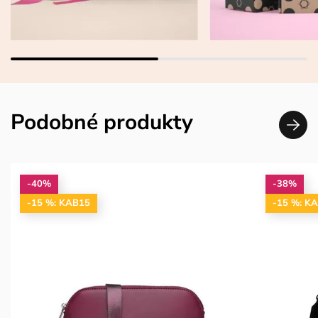
Podobné produkty
-40%
-38%
-15 %: KAB15
-15 %: K