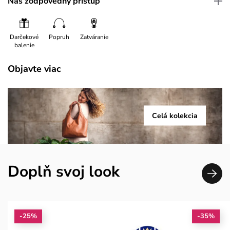
Náš zodpovedný prístup
Darčekové
Popruh
Zatváranie
balenie
Objavte viac
Celá kolekcia
Doplň svoj look
-25%
-35%