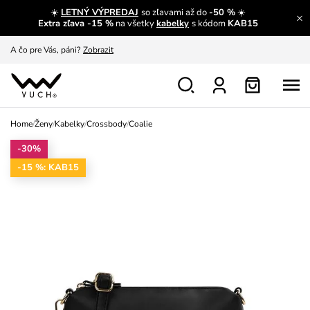
☀️
LETNÝ VÝPREDAJ
so zľavami až do
-50 %
☀️
A čo sa inde nedozvieš?
Prečítať viac
Extra zľava -15 %
na všetky
kabelky
s kódom
KAB15
A čo pre Vás, páni?
Zobrazit
S čím chybu neurobíš?
Pozri
Nech sa inšpirovať
Zobraziť
Home
/
Ženy
/
Kabelky
/
Crossbody
/
Coalie
Výmena a vrátenie zadarmo
Zobraziť
-30%
-15 %: KAB15