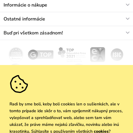
V pracovných dňoch Po-Pi: 8-17h
Informácie o nákupe
info@vuch.sk
Kontakt
Ostatné informácie
+421233456593
Najčastejšie otázky
O nás
Buď pri všetkom zásadnom!
Materiály a údržba
Kariéra
Doprava a platba
Novinky
Zľavy
Akcie
Darčekové poukazy
Vrátenie a reklamácia
Velkoobchod
Odoberať
We Care
Zásady ochrany osobných údajov
tu
Vuchlook
Predajne
Praha
Radi by sme boli, keby boli cookies len o sušienkách, ale v
tomto prípade ide skôr o to, vám spríjemniť nákupný proces,
vylepšovať a sprehľadňovať web, alebo sem tam vám
ukázať, že práve máme nejakú zľavičku, novinku alebo inú
Copyright © 2026 Vuch s.r.o. Všetky práva vyhradené. Technicky zabezpečuje
krasotinku. Súhlasíte s používaním všetkých
cookies
?