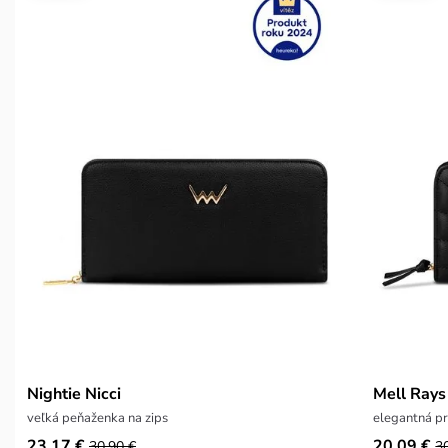
Nightie Nicci
Mell Rays
veľká peňaženka na zips
elegantná pr
23,17 €
20,09 €
30,90 €
3