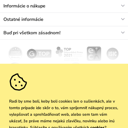
V pracovných dňoch Po-Pi: 8-17h
Informácie o nákupe
info@vuch.sk
Kontakt
Ostatné informácie
+421233456593
Najčastejšie otázky
O nás
Buď pri všetkom zásadnom!
Materiály a údržba
Kariéra
Doprava a platba
Novinky
Zľavy
Akcie
Darčekové poukazy
Vrátenie a reklamácia
Velkoobchod
Odoberať
We Care
Zásady ochrany osobných údajov
tu
Vuchlook
Predajne
Praha
Radi by sme boli, keby boli cookies len o sušienkách, ale v
tomto prípade ide skôr o to, vám spríjemniť nákupný proces,
vylepšovať a sprehľadňovať web, alebo sem tam vám
ukázať, že práve máme nejakú zľavičku, novinku alebo inú
Copyright © 2026 Vuch s.r.o. Všetky práva vyhradené. Technicky zabezpečuje
krasotinku. Súhlasíte s používaním všetkých
cookies
?