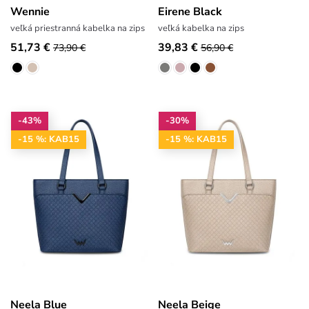
Wennie
Eirene Black
veľká priestranná kabelka na zips
veľká kabelka na zips
51,73 €
39,83 €
73,90 €
56,90 €
-43%
-30%
-15 %: KAB15
-15 %: KAB15
Neela Blue
Neela Beige