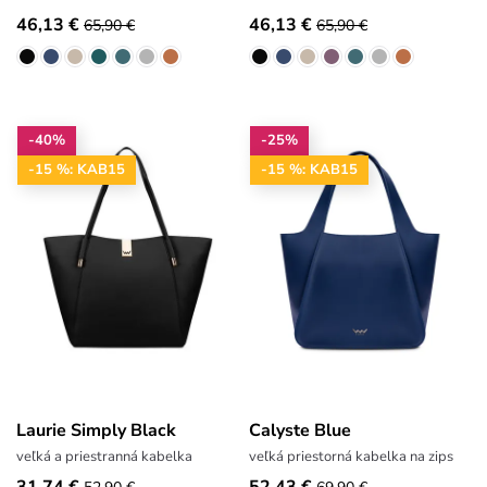
46,13 €
46,13 €
65,90 €
65,90 €
-40%
-25%
-15 %: KAB15
-15 %: KAB15
Laurie Simply Black
Calyste Blue
veľká a priestranná kabelka
veľká priestorná kabelka na zips
31,74 €
52,43 €