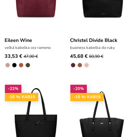
Eileen Wine
Christel Divide Black
veľká kabelka cez rameno
business kabelka do ruky
33,53 €
45,68 €
47,90 €
60,90 €
-22%
-20%
-15 %: KAB15
-15 %: KAB15