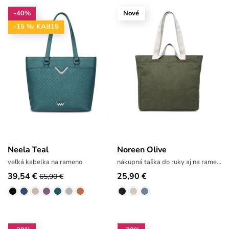
-40%
Nové
-15 %: KAB15
Neela Teal
Noreen Olive
veľká kabelka na rameno
nákupná taška do ruky aj na rameno
39,54 €
25,90 €
65,90 €