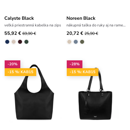
Calyste Black
Noreen Black
veľká priestranná kabelka na zips
nákupná taška do ruky aj na rameno
55,92 €
20,72 €
69,90 €
25,90 €
-20%
-28%
-15 %: KAB15
-15 %: KAB15