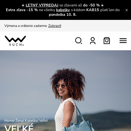
S čím chybu neurobíš?
Pozri
☀️
LETNÝ VÝPREDAJ
so zľavami až
do -50 %
☀️
Extra zľava -15 %
na všetky
kabelky
s kódom
KAB15
platí len do
Nech sa inšpirovať
Zobraziť
pondelka 10. 8.
Výmena a vrátenie zadarmo
Zobraziť
Home
/
Ženy
/
Kabelky
/
Veľké
VEĽKÉ