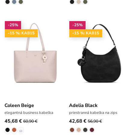
-25%
-25%
-15 %: KAB15
-15 %: KAB15
Coleen Beige
Adelia Black
elegantná business kabelka
priestranná kabelka na zips
45,68 €
42,68 €
60,90 €
56,90 €