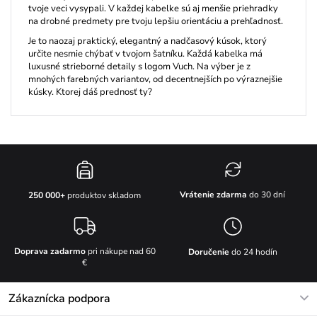
tvoje veci vysypali. V každej kabelke sú aj menšie priehradky
na drobné predmety pre tvoju lepšiu orientáciu a prehľadnosť.
Je to naozaj praktický, elegantný a nadčasový kúsok, ktorý
určite nesmie chýbať v tvojom šatníku. Každá kabelka má
luxusné strieborné detaily s logom Vuch. Na výber je z
mnohých farebných variantov, od decentnejších po výraznejšie
kúsky. Ktorej dáš prednosť ty?
Vrátenie zdarma
do 30 dní
250 000+
produktov skladom
Doprava zadarmo
pri nákupe nad 60
Doručenie
do 24 hodín
€
Zákaznícka podpora