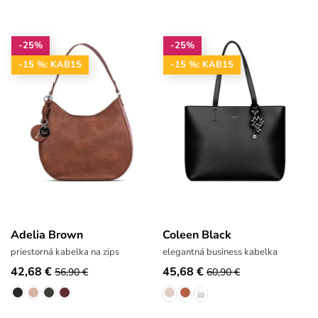
-25%
-25%
-15 %: KAB15
-15 %: KAB15
Adelia Brown
Coleen Black
priestorná kabelka na zips
elegantná business kabelka
42,68 €
45,68 €
56,90 €
60,90 €