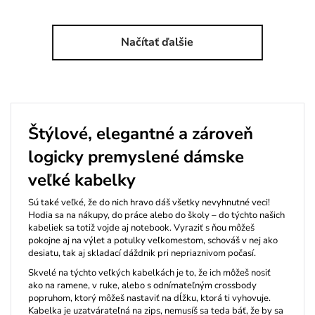
Načítať ďalšie
Štýlové, elegantné a zároveň
logicky premyslené dámske
veľké kabelky
Sú také veľké, že do nich hravo dáš všetky nevyhnutné veci!
Hodia sa na nákupy, do práce alebo do školy – do týchto našich
kabeliek sa totiž vojde aj notebook. Vyraziť s ňou môžeš
pokojne aj na výlet a potulky veľkomestom, schováš v nej ako
desiatu, tak aj skladací dáždnik pri nepriaznivom počasí.
Skvelé na týchto veľkých kabelkách je to, že ich môžeš nosiť
ako na ramene, v ruke, alebo s odnímateľným crossbody
popruhom, ktorý môžeš nastaviť na dĺžku, ktorá ti vyhovuje.
Kabelka je uzatvárateľná na zips, nemusíš sa teda báť, že by sa