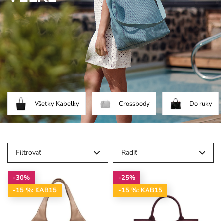
Všetky Kabelky
Crossbody
Do ruky
Filtrovať
Radiť
-30%
-25%
-15 %: KAB15
-15 %: KAB15