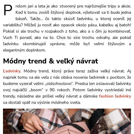
P
relom jari a leta je ako stvorený pre najrôznejšie tripy a akcie.
Keď k tomu zvolíš štýlový doplnok, výletovať sa ti bude jedna
báseň. Takže… čo takto skúsiť ľadvinku, u ktorej oceníš jej
variabilitu? Môžeš ju nosiť ako opasok okolo pásu, kabelku aj batoh!
Pokiaľ si ale trochu v rozpakoch z toho, ako a s čím ju kombinovať,
Vuch Ti poradí, ako na to. Chce to síce trochu odvahy, ale pokiaľ
ľadvinku skombinuješ správne, môže byť veľmi štýlovým a
elegantným doplnkom.
Módny trend & veľký návrat
Ľadvinky
. Módny trend, ktorý práve teraz zažíva veľký návrat. Aj
napriek tomu sa ale veľa z nás obáva nosenia ľadviniek s pocitom, že
budeme vyzerať veľmi „oldschoolovo“. Predsa len oslavovali ľadvinky
svoj najväčší „boom“ v 90. rokoch. Potom ľadvinky vystriedali iné
trendy, následne ale prišiel veľký návrat a dámske
fashion ľadvinky
sa dostali späť na výslnie módneho sveta.