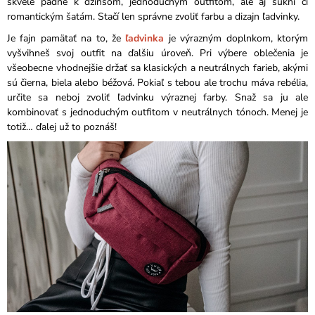
skvele padne k džínsom, jednoduchým outfitom, ale aj sukni či
romantickým šatám. Stačí len správne zvoliť farbu a dizajn ľadvinky.
Je fajn pamätať na to, že
ľadvinka
je výrazným doplnkom, ktorým
vyšvihneš svoj outfit na ďalšiu úroveň. Pri výbere oblečenia je
všeobecne vhodnejšie držať sa klasických a neutrálnych farieb, akými
sú čierna, biela alebo béžová. Pokiaľ s tebou ale trochu máva rebélia,
určite sa neboj zvoliť ľadvinku výraznej farby. Snaž sa ju ale
kombinovať s jednoduchým outfitom v neutrálnych tónoch. Menej je
totiž… ďalej už to poznáš!