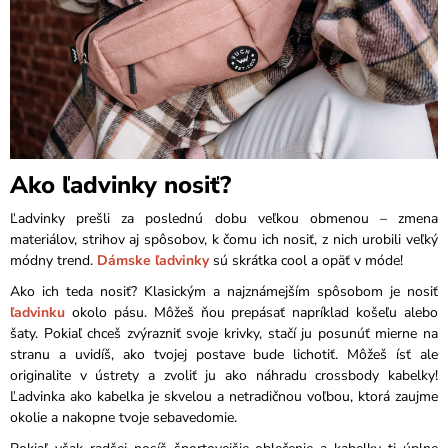
Ako ľadvinky nosiť?
Ľadvinky prešli za poslednú dobu veľkou obmenou – zmena
materiálov, strihov aj spôsobov, k čomu ich nosiť, z nich urobili veľký
módny trend.
Dámske ľadvinky
sú skrátka cool a opäť v móde!
Ako ich teda nosiť? Klasickým a najznámejším spôsobom je nosiť
ľadvinku
okolo pásu. Môžeš ňou prepásať napríklad košeľu alebo
šaty. Pokiaľ chceš zvýrazniť svoje krivky, stačí ju posunúť mierne na
stranu a uvidíš, ako tvojej postave bude lichotiť. Môžeš ísť ale
originalite v ústrety a zvoliť ju ako náhradu crossbody kabelky!
Ľadvinka ako kabelka je skvelou a netradičnou voľbou, ktorá zaujme
okolie a nakopne tvoje sebavedomie.