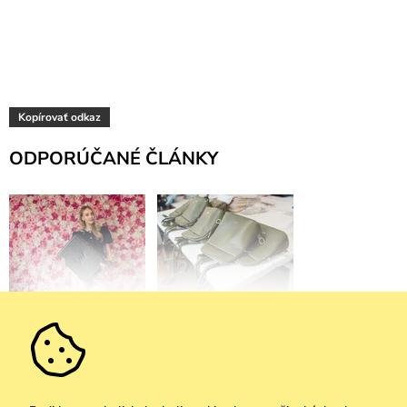
Kopírovať odkaz
ODPORÚČANÉ ČLÁNKY
VUCH kufre: Zbaľ sa do
Starostlivosť o pravú
nových farieb
kožu: Ako sa o ňu
správne starať