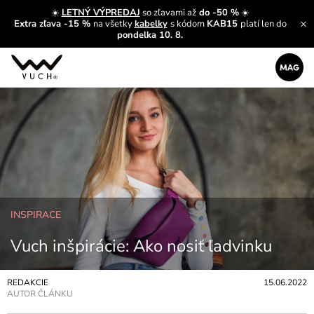
☀️
LETNÝ VÝPREDAJ
so zľavami až
do -50 %
☀️
Extra zľava -15 %
na všetky
kabelky
s kódom
KAB15
platí len do
pondelka 10. 8.
INSPIRACE
Vuch inšpirácie: Ako nosiť ľadvinku
REDAKCIE
15.06.2022
AUTOR ČLÁNKU