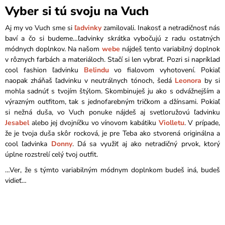
Vyber si tú svoju na Vuch
Aj my vo Vuch sme si
ľadvinky
zamilovali. Inakosť a netradičnosť nás
baví a čo si budeme…ľadvinky skrátka vybočujú z radu ostatných
módnych doplnkov. Na našom
webe
nájdeš tento variabilný doplnok
v rôznych farbách a materiáloch. Stačí si len vybrať. Pozri si napríklad
cool fashion ľadvinku
Belindu
vo fialovom vyhotovení. Pokiaľ
naopak zháňaš ľadvinku v neutrálnych tónoch, šedá
Leonora
by si
mohla sadnúť s tvojím štýlom. Skombinuješ ju ako s odvážnejším a
výrazným outfitom, tak s jednofarebným tričkom a džínsami. Pokiaľ
si nežná duša, vo Vuch ponuke nájdeš aj svetloružovú ľadvinku
Jesabel
alebo jej dvojníčku vo vínovom kabátiku
Violletu
. V prípade,
že je tvoja duša skôr rocková, je pre Teba ako stvorená originálna a
cool ľadvinka
Donny
. Dá sa využiť aj ako netradičný prvok, ktorý
úplne rozstrelí celý tvoj outfit.
…Ver, že s týmto variabilným módnym doplnkom budeš iná, budeš
vidieť…