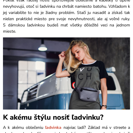
Pokiaľ však radšej nosíš športovejšie oblečenie a kabelky ti úplne
nevyhovujú, otoč si ľadvinku na chrbát namiesto batohu. Vzhľadom k
jej variabilite to nie je žiadny problém. Stačí ju nasadiť a získaš tak
nielen praktické miesto pre svoje nevyhnutnosti, ale aj voľné ruky.
S dámskou ľadvinkou budeš mať všetky dôležité veci na jednom
mieste.
K akému štýlu nosiť ľadvinku?
A k akému oblečeniu
ľadvinka
najviac ladí? Základ má v streete a