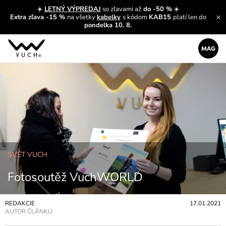
☀️
LETNÝ VÝPREDAJ
so zľavami až
do -50 %
☀️
Extra zľava -15 %
na všetky
kabelky
s kódom
KAB15
platí len do
pondelka 10. 8.
SVĚT VUCH
Fotosoutěž VuchWORLD
REDAKCIE
17.01.2021
AUTOR ČLÁNKU