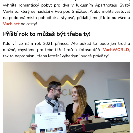
vyhrála romantický pobyt pro dva v luxusním Aparthotelu Svatý
Vavřinec, který se nachází v Peci pod Sněžkou. A aby mohla cestovat
na podobná místa pohodlně a stylově, přidali jsme jí k tomu všemu
Vuch set
na cesty!
Příští rok to můžeš být třeba ty!
Kdo ví, co nám rok 2021 přinese. Ale pokud to bude jen trochu
možné, chystáme pro tebe i třetí ročník fotosoutěže
VuchWORLD
,
tak to nepropásni, třeba letošní výherkyní budeš právě ty!