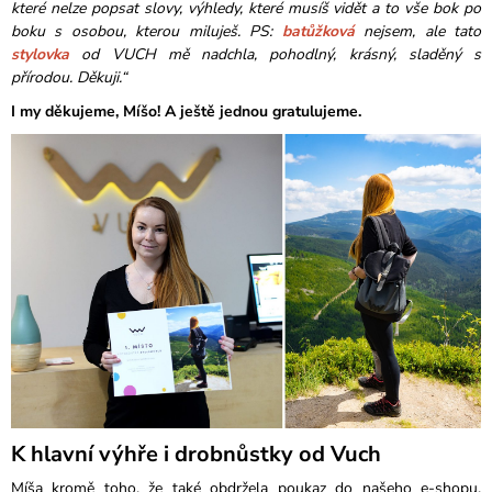
které nelze popsat slovy, výhledy, které musíš vidět a to vše bok po
boku s osobou, kterou miluješ. PS:
batůžková
nejsem, ale tato
stylovka
od VUCH mě nadchla, pohodlný, krásný, sladěný s
přírodou. Děkuji.“
I my děkujeme, Míšo! A ještě jednou gratulujeme.
K hlavní výhře i drobnůstky od Vuch
Míša kromě toho, že také obdržela poukaz do našeho e-shopu,