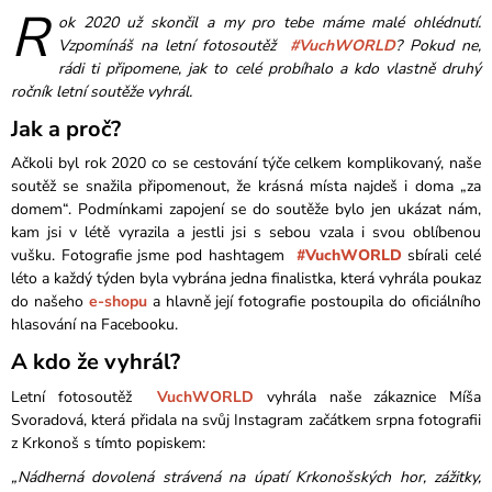
R
ok 2020 už skončil a my pro tebe máme malé ohlédnutí.
Vzpomínáš na letní fotosoutěž
#VuchWORLD
? Pokud ne,
rádi ti připomene, jak to celé probíhalo a kdo vlastně druhý
ročník letní soutěže vyhrál.
Jak a proč?
Ačkoli byl rok 2020 co se cestování týče celkem komplikovaný, naše
soutěž se snažila připomenout, že krásná místa najdeš i doma „za
domem“. Podmínkami zapojení se do soutěže bylo jen ukázat nám,
kam jsi v létě vyrazila a jestli jsi s sebou vzala i svou oblíbenou
vušku. Fotografie jsme pod hashtagem
#VuchWORLD
sbírali celé
léto a každý týden byla vybrána jedna finalistka, která vyhrála poukaz
do našeho
e-shopu
a hlavně její fotografie postoupila do oficiálního
hlasování na Facebooku.
A kdo že vyhrál?
Letní fotosoutěž
VuchWORLD
vyhrála naše zákaznice Míša
Svoradová, která přidala na svůj Instagram začátkem srpna fotografii
z Krkonoš s tímto popiskem:
„Nádherná dovolená strávená na úpatí Krkonošských hor, zážitky,