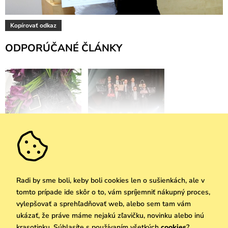
Kopírovať odkaz
ODPORÚČANÉ ČLÁNKY
Bratislavské módne dni:
ABODI x VUCH LAB:
Spojenie dizajnu s
Príbeh, ktorý sa stal
divokou prírodou
skutočnosťou
Radi by sme boli, keby boli cookies len o sušienkách, ale v
tomto prípade ide skôr o to, vám spríjemniť nákupný proces,
vylepšovať a sprehľadňovať web, alebo sem tam vám
ukázať, že práve máme nejakú zľavičku, novinku alebo inú
krasotinku. Súhlasíte s používaním všetkých
cookies
?