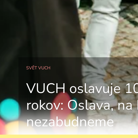
SVĚT VUCH
VUCH oslavuje 1
rokov: Oslava, na 
nezabudneme