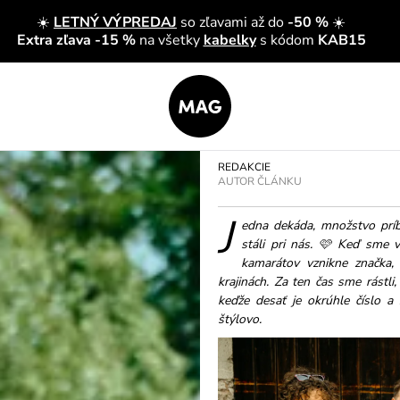
☀️
LETNÝ VÝPREDAJ
so zľavami až do
-50 %
☀️
Extra zľava -15 %
na všetky
kabelky
s kódom
KAB15
REDAKCIE
AUTOR ČLÁNKU
J
edna dekáda, množstvo príb
stáli pri nás. 🩷 Keď sme 
kamarátov vznikne značka,
krajinách. Za ten čas sme rástli
keďže desať je okrúhle číslo a 
štýlovo.