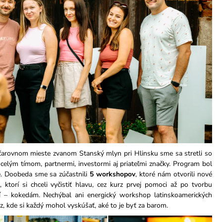
 čarovnom mieste zvanom Stanský mlyn pri Hlinsku sme sa stretli so
celým tímom, partnermi, investormi aj priateľmi značky. Program bol
je. Doobeda sme sa zúčastnili
5 workshopov
, ktoré nám otvorili nové
 ktorí si chceli vyčistiť hlavu, cez kurz prvej pomoci až po tvorbu
ií – kokedám. Nechýbal ani energický workshop latinskoamerických
, kde si každý mohol vyskúšať, aké to je byť za barom.