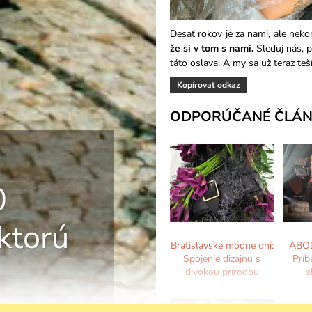
Desať rokov je za nami, ale nekon
že si v tom s nami.
Sleduj nás, 
táto oslava. A my sa už teraz teš
Kopírovať odkaz
ODPORÚČANÉ ČLÁN
0
ktorú
Bratislavské módne dni:
ABOD
Spojenie dizajnu s
Príb
divokou prírodou
s