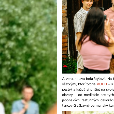
A veru, oslava bola štýlová. Na
všetkými, ktorí tvoria
VUCH
– s 
pestrý a každý si prišiel na svo
obzory – od meditácie pre tých,
japonských rastlinných dekorác
tancov či zábavný barmanský kurz