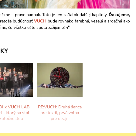
číme – práve naopak. Toto je len začiatok ďalšej kapitoly.
Ďakujeme,
pretože budúcnosť
VUCH
bude rovnako farebná, veselá a srdečná ako
íme, čo všetko ešte spolu zažijeme! 💕
KY
I x VUCH LAB:
RE:VUCH: Druhá šanca
eh, ktorý sa stal
pre textil, prvá voľba
kutočnosťou
pre dizajn