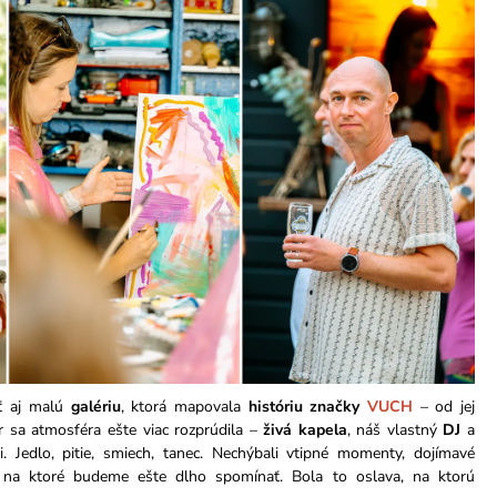
eť aj malú
galériu
, ktorá mapovala
históriu značky
VUCH
– od jej
r sa atmosféra ešte viac rozprúdila –
živá kapela
, náš vlastný
DJ
a
. Jedlo, pitie, smiech, tanec. Nechýbali vtipné momenty, dojímavé
, na ktoré budeme ešte dlho spomínať. Bola to oslava, na ktorú