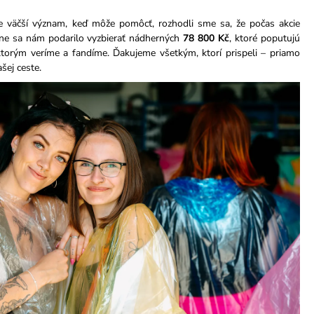
 väčší význam, keď môže pomôcť, rozhodli sme sa, že počas akcie
čne sa nám podarilo vyzbierať nádherných
78 800 Kč
, ktoré poputujú
ktorým veríme a fandíme. Ďakujeme všetkým, ktorí prispeli – priamo
šej ceste.