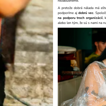
nezabudneme.
A pretože dobrá nálada má ešte
podporíme aj
dobrú vec
. Spolo
na podporu troch organizácií
, 
alebo len tým, že sú s nami na na