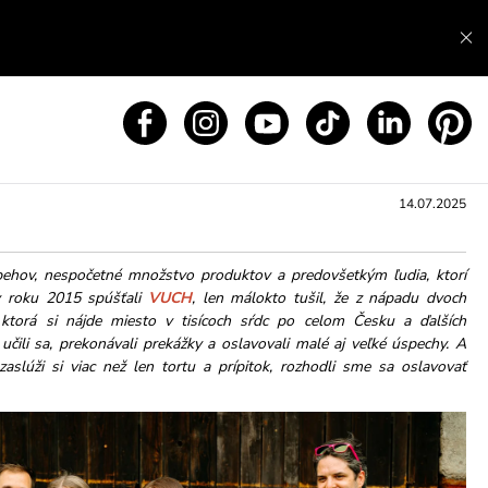
14.07.2025
ehov, nespočetné množstvo produktov a predovšetkým ľudia, ktorí
v roku 2015 spúšťali
VUCH
, len málokto tušil, že z nápadu dvoch
 ktorá si nájde miesto v tisícoch sŕdc po celom Česku a ďalších
, učili sa, prekonávali prekážky a oslavovali malé aj veľké úspechy. A
zaslúži si viac než len tortu a prípitok, rozhodli sme sa oslavovať