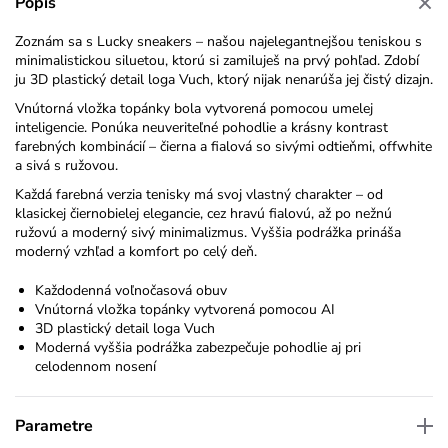
Popis
Zoznám sa s Lucky sneakers – našou najelegantnejšou teniskou s
minimalistickou siluetou, ktorú si zamiluješ na prvý pohľad. Zdobí
ju 3D plastický detail loga Vuch, ktorý nijak nenarúša jej čistý dizajn.
Vnútorná vložka topánky bola vytvorená pomocou umelej
inteligencie. Ponúka neuveriteľné pohodlie a krásny kontrast
farebných kombinácií – čierna a fialová so sivými odtieňmi, offwhite
a sivá s ružovou.
Každá farebná verzia tenisky má svoj vlastný charakter – od
klasickej čiernobielej elegancie, cez hravú fialovú, až po nežnú
ružovú a moderný sivý minimalizmus. Vyššia podrážka prináša
moderný vzhľad a komfort po celý deň.
Každodenná voľnočasová obuv
Vnútorná vložka topánky vytvorená pomocou AI
3D plastický detail loga Vuch
Moderná vyššia podrážka zabezpečuje pohodlie aj pri
celodennom nosení
Parametre