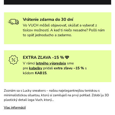
Vrátenie zdarma do 30 dní
Vo VUCH môžeš objavovať, skúšať a vyberať z
tisícov možností. A keď ti niečo nesadne? Pošli nám
to späť jednoducho a zadarmo.
EXTRA ZĽAVA -15 % 🩷
V rámci
letného výpredaja
sme
pre
kabelky
pridali
extra zľavu −15 %
s
kódom
KAB15
.
Zoznám sa s Lucky sneakers – našou najelegantnejšou teniskou s
minimalistickou siluetou, ktorú si zamiluješ na prvý pohľad. Zdobí ju 3D
plastický detail loga Vuch, ktorý…
Viac informácií