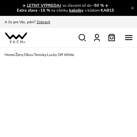
☀️
LETNÝ VÝPREDAJ
so zľavami až do
-50 %
☀️
A čo sa inde nedozvieš?
Prečítať viac
Extra zľava -15 %
na všetky
kabelky
s kódom
KAB15
A čo pre Vás, páni?
Zobrazit
S čím chybu neurobíš?
Pozri
Nech sa inšpirovať
Zobraziť
Home
/
Ženy
/
Obuv
/
Tenisky
/
Lucky Off White
Výmena a vrátenie zadarmo
Zobraziť