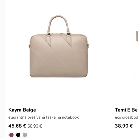
Kayra Beige
Temi E Be
elegantná prešívaná taška na notebook
eco crossbo
45,68 €
38,90 €
60,90 €