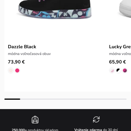
Dazzle Black
Lucky Gre
módna voľnočasová obuv
módna voľno
73,90 €
65,90 €
Vrátenie zdarma
do 30 dní
250 000+
produktov skladom