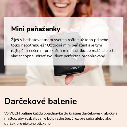
Mini peňaženky
Žiješ v bezhotovostnom svete a reálne už toho pri sebe
toľko nepotrebuješ? Užitočná mini peňaženka je tým
najlepším riešením pre každú minimalistku. Je malá, ale o to
viac schopná udržať tvoj život perfektne organizovaný.
Darčekové balenie
Vo VUCH balíme každú objednávku do krásnej darčekovej krabičky s
mašľou, aby rozbaľovanie bolo radosťou, či už pre seba alebo ako
darček pre niekoho blízkeho.