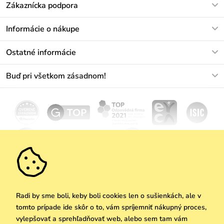
Zákaznícka podpora
V pracovných dňoch Po-Pi: 8-17h
Informácie o nákupe
info@vuch.sk
Kontakt
Ostatné informácie
+421233456593
Najčastejšie otázky
O nás
Buď pri všetkom zásadnom!
Materiály a údržba
Kariéra
Doprava a platba
Novinky
Zľavy
Akcie
Darčekové poukazy
Vrátenie a reklamácia
Velkoobchod
Odoberať
We Care
Zásady ochrany osobných údajov
tu
Vuchlook
Predajne
Praha
Radi by sme boli, keby boli cookies len o sušienkách, ale v
tomto prípade ide skôr o to, vám spríjemniť nákupný proces,
vylepšovať a sprehľadňovať web, alebo sem tam vám