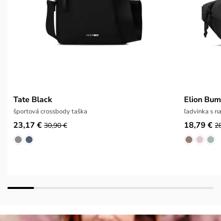
Tate Black
Elion Bu
športová crossbody taška
ľadvinka s 
23,17 €
18,79 €
30,90 €
2