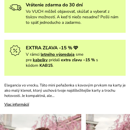
Vrátenie zdarma do 30 dní
Vo VUCH môžeš objavovať, skúšať a vyberať z
tisícov možností. A keď ti niečo nesadne? Pošli nám
to späť jednoducho a zadarmo.
EXTRA ZĽAVA -15 % 🩷
V rámci
letného výpredaja
sme
pre
kabelky
pridali
extra zľavu −15 %
s
kódom
KAB15
.
Elegancia vo vrecku. Táto mini peňaženka s kovovým prvkom na karty je
ako malý klenot, ktorý uschová tvoje najdôležitejšie karty a trochu
hotovosti. Je kompaktná, ale…
Viac informácií