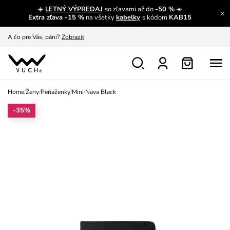
☀️
LETNÝ VÝPREDAJ
so zľavami až do
-50 %
☀️
A čo sa inde nedozvieš?
Prečítať viac
Extra zľava -15 %
na všetky
kabelky
s kódom
KAB15
A čo pre Vás, páni?
Zobrazit
S čím chybu neurobíš?
Pozri
Nech sa inšpirovať
Zobraziť
Home
/
Ženy
/
Peňaženky
/
Mini
/
Nava Black
Výmena a vrátenie zadarmo
Zobraziť
-35%