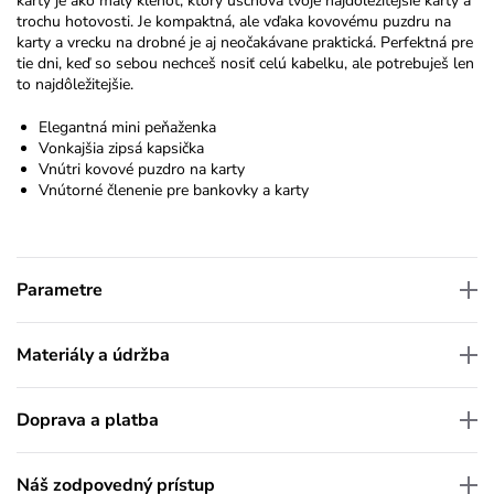
karty je ako malý klenot, ktorý uschová tvoje najdôležitejšie karty a
trochu hotovosti. Je kompaktná, ale vďaka kovovému puzdru na
karty a vrecku na drobné je aj neočakávane praktická. Perfektná pre
tie dni, keď so sebou nechceš nosiť celú kabelku, ale potrebuješ len
to najdôležitejšie.
Elegantná mini peňaženka
Vonkajšia zipsá kapsička
Vnútri kovové puzdro na karty
Vnútorné členenie pre bankovky a karty
Parametre
Materiály a údržba
Doprava a platba
Náš zodpovedný prístup