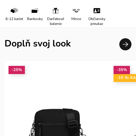
6-12 kariet
Bankovky
Darčekové
Mince
Občiansky
balenie
preukaz
Doplň svoj look
-25%
-35%
-15 %: K