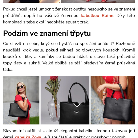
Pokud chceš ještě umocnit ženskost outfitu nesoucího se ve znamení
průstřihů, doplň ho vášnivě červenou
kabelkou Rainn
. Díky této
kombinaci z tebe okolí nedokáže spustit zrak.
Podzim ve znamení třpytu
Co si vzít na sebe, když se chystáš na speciální událost? Rozhodně
neuděláš krok vedle, pokud sáhneš po třpytivých kouscích. Kromě
kousků s flitry a kamínky se budou hlásit o slovo také průsvitné
topy, šaty a sukně. Velké oblibě se těší především černá průsvitná
látka.
Slavnostní outfit si zaslouží elegantní kabelku. Jednou takovou je i
černá
kabelka Zoya
, jejíž součástí je praktický crossbody popruh.