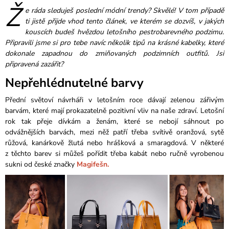
Ž
e ráda sleduješ poslední módní trendy? Skvělé! V tom případě
ti jistě přijde vhod tento článek, ve kterém se dozvíš, v jakých
kouscích budeš hvězdou letošního pestrobarevného podzimu.
Připravili jsme si pro tebe navíc několik tipů na krásné kabelky, které
dokonale zapadnou do zmiňovaných podzimních outfitů. Jsi
připravená zazářit?
Nepřehlédnutelné barvy
Přední světoví návrháři v letošním roce dávají zelenou zářivým
barvám, které mají prokazatelně pozitivní vliv na naše zdraví. Letošní
rok tak přeje dívkám a ženám, které se nebojí sáhnout po
odvážnějších barvách, mezi něž patří třeba svítivě oranžová, sytě
růžová, kanárkově žlutá nebo hrášková a smaragdová. V některé
z těchto barev si můžeš pořídit třeba kabát nebo ručně vyrobenou
sukni od české značky
Magifešn.