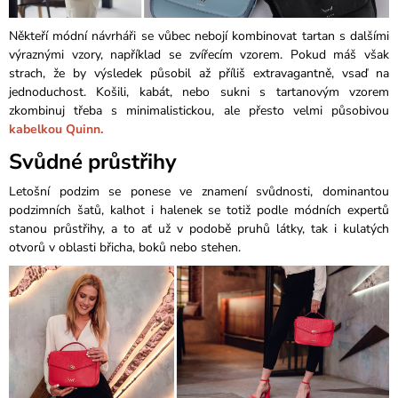
Někteří módní návrháři se vůbec nebojí kombinovat tartan s dalšími
výraznými vzory, například se zvířecím vzorem. Pokud máš však
strach, že by výsledek působil až příliš extravagantně, vsaď na
jednoduchost. Košili, kabát, nebo sukni s tartanovým vzorem
zkombinuj třeba s minimalistickou, ale přesto velmi působivou
kabelkou Quinn.
Svůdné průstřihy
Letošní podzim se ponese ve znamení svůdnosti, dominantou
podzimních šatů, kalhot i halenek se totiž podle módních expertů
stanou průstřihy, a to ať už v podobě pruhů látky, tak i kulatých
otvorů v oblasti břicha, boků nebo stehen.