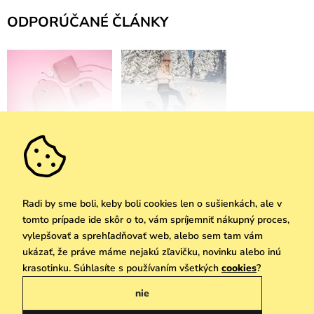
ODPORÚČANÉ ČLÁNKY
Psychológia farieb: Čo o
Predsavzatie pre rok
Tebe povedia na prvú
2023: rozmaznávaj
dobrú
svoju peňaženku aj
planétu
Radi by sme boli, keby boli cookies len o sušienkách, ale v
tomto prípade ide skôr o to, vám spríjemniť nákupný proces,
vylepšovať a sprehľadňovať web, alebo sem tam vám
ukázať, že práve máme nejakú zľavičku, novinku alebo inú
krasotinku. Súhlasíte s používaním všetkých
cookies
?
nie