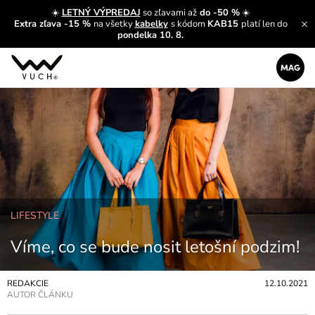
☀️
LETNÝ VÝPREDAJ
so zľavami až
do -50 %
☀️
Extra zľava -15 %
na všetky
kabelky
s kódom
KAB15
platí len do
pondelka 10. 8.
LIFESTYLE
Víme, co se bude nosit letošní podzim!
REDAKCIE
12.10.2021
AUTOR ČLÁNKU