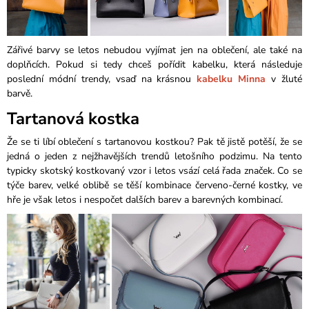
Zářivé barvy se letos nebudou vyjímat jen na oblečení, ale také na
doplňcích. Pokud si tedy chceš pořídit kabelku, která následuje
poslední módní trendy, vsaď na krásnou
kabelku Minna
v žluté
barvě.
Tartanová kostka
Že se ti líbí oblečení s tartanovou kostkou? Pak tě jistě potěší, že se
jedná o jeden z nejžhavějších trendů letošního podzimu. Na tento
typicky skotský kostkovaný vzor i letos vsází celá řada značek. Co se
týče barev, velké oblibě se těší kombinace červeno-černé kostky, ve
hře je však letos i nespočet dalších barev a barevných kombinací.