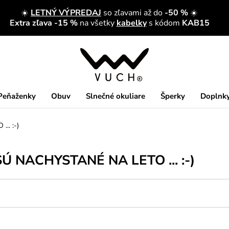
☀️
LETNÝ VÝPREDAJ
so zľavami až do
-50 %
☀️
Extra zľava -15 %
na všetky
kabelky
s kódom
KAB15
Peňaženky
Obuv
Slnečné okuliare
Šperky
Doplnk
. :-)
 NACHYSTANÉ NA LETO ... :-)