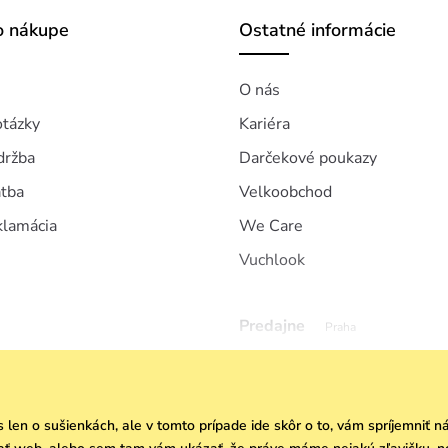
o nákupe
Ostatné informácie
O nás
otázky
Kariéra
držba
Darčekové poukazy
atba
Velkoobchod
klamácia
We Care
Vuchlook
Predajne
Praha
s len o sušienkách, ale v tomto prípade ide skôr o to, vám spríjemniť 