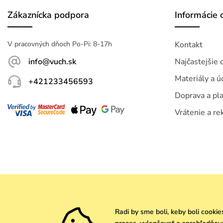
Zákaznícka podpora
Informácie 
V pracovných dňoch Po-Pi: 8-17h
Kontakt
info@vuch.sk
Najčastejšie 
Materiály a ú
+421233456593
Doprava a pl
Vrátenie a re
Radi by sme boli, keby boli cookie