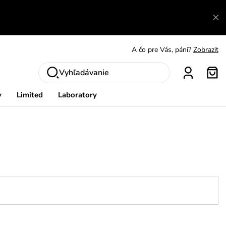
A čo sa inde nedozvieš?
Prečítať viac
A čo pre Vás, páni?
Zobrazit
S čím chybu neurobíš?
Pozri
Vyhľadávanie
Nech sa inšpirovať
Zobraziť
y
Limited
Laboratory
Výmena a vrátenie zadarmo
Zobraziť