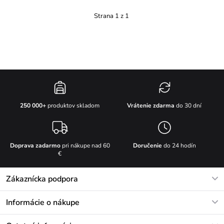
Strana 1 z 1
Vrátenie zdarma
do 30 dní
250 000+
produktov skladom
Doprava zadarmo
pri nákupe nad 60
Doručenie
do 24 hodín
€
Zákaznícka podpora
V pracovných dňoch Po-Pi: 8-17h
Informácie o nákupe
info@vuch.sk
Kontakt