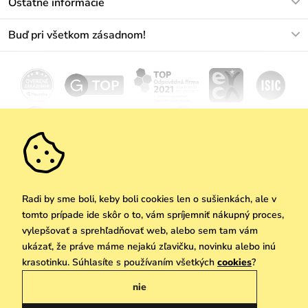
Ostatné informácie
+421233456593
Najčastejšie otázky
O nás
Buď pri všetkom zásadnom!
Materiály a údržba
Kariéra
Doprava a platba
Novinky
Zľavy
Akcie
Darčekové poukazy
Vrátenie a reklamácia
Velkoobchod
Odoberať
We Care
Zásady ochrany osobných údajov
tu
Vuchlook
Predajne
Praha
Radi by sme boli, keby boli cookies len o sušienkách, ale v
tomto prípade ide skôr o to, vám spríjemniť nákupný proces,
vylepšovať a sprehľadňovať web, alebo sem tam vám
ukázať, že práve máme nejakú zľavičku, novinku alebo inú
Copyright © 2026 Vuch s.r.o. Všetky práva vyhradené. Technicky zabezpečuje
krasotinku. Súhlasíte s používaním všetkých
cookies
?
Simplia.cz
nie
Obchodne podmienky
Zásady ochrany osobných údajov