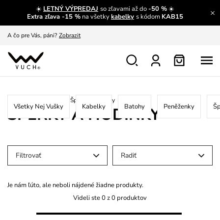
☀️
LETNÝ VÝPREDAJ
so zľavami až do
-50 %
☀️
A čo sa inde nedozvieš?
Prečítať viac
Extra zľava -15 %
na všetky
kabelky
s kódom
KAB15
A čo pre Vás, páni?
Zobrazit
S čím chybu neurobíš?
Pozri
Nech sa inšpirovať
Zobraziť
Výmena a vrátenie zadarmo
Zobraziť
Home
/
New
/
Nej Vušky
/
Šperky a hodinky
Všetky Nej Vušky
Kabelky
Batohy
Peněženky
Šp
ŠPERKY A HODINKY
Filtrovať
Radiť
Je nám ľúto, ale neboli nájdené žiadne produkty.
Videli ste 0 z 0 produktov