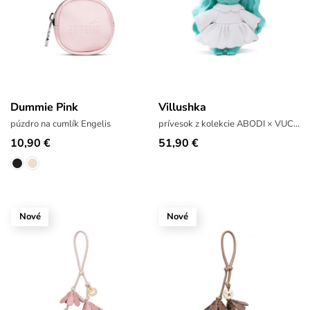
Dummie Pink
Villushka
púzdro na cumlík Engelis
prívesok z kolekcie ABODI × VUCH LAB
10,90 €
51,90 €
Nové
Nové