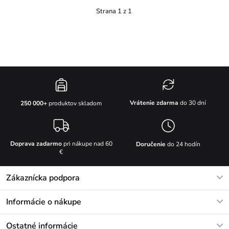
Strana 1 z 1
Vrátenie zdarma
do 30 dní
250 000+
produktov skladom
Doprava zadarmo
pri nákupe nad 60
Doručenie
do 24 hodín
€
Zákaznícka podpora
V pracovných dňoch Po-Pi: 8-17h
Informácie o nákupe
info@vuch.sk
Kontakt
Ostatné informácie