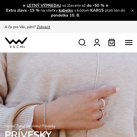
☀️
LETNÝ VÝPREDAJ
so zľavami až
do -50 %
☀️
Extra zľava -15 %
na všetky
kabelky
s kódom
KAB15
platí len do
A čo sa inde nedozvieš?
Prečítať viac
pondelka 10. 8.
A čo pre Vás, páni?
Zobrazit
S čím chybu neurobíš?
Pozri
Nech sa inšpirovať
Zobraziť
Výmena a vrátenie zadarmo
Zobraziť
Home
/
Ženy
/
Doplnky
/
Prívesky
PRÍVESKY