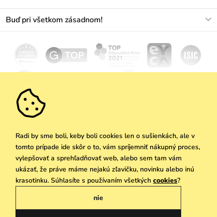
+421233456593
Najčastejšie otázky
O nás
Buď pri všetkom zásadnom!
Materiály a údržba
Kariéra
Doprava a platba
Novinky
Zľavy
Akcie
Darčekové poukazy
Vrátenie a reklamácia
Velkoobchod
Odoberať
We Care
Zásady ochrany osobných údajov
tu
Vuchlook
Predajne
Praha
Radi by sme boli, keby boli cookies len o sušienkách, ale v
tomto prípade ide skôr o to, vám spríjemniť nákupný proces,
vylepšovať a sprehľadňovať web, alebo sem tam vám
ukázať, že práve máme nejakú zľavičku, novinku alebo inú
Copyright © 2026 Vuch s.r.o. Všetky práva vyhradené. Technicky zabezpečuje
krasotinku. Súhlasíte s používaním všetkých
cookies
?
Simplia.cz
nie
Obchodne podmienky
Zásady ochrany osobných údajov