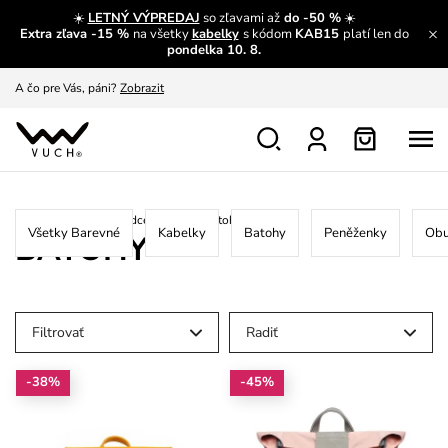
☀️
LETNÝ VÝPREDAJ
so zľavami až
do -50 %
☀️
Extra zľava -15 %
na všetky
kabelky
s kódom
KAB15
platí len do
A čo sa inde nedozvieš?
Prečítať viac
pondelka 10. 8.
A čo pre Vás, páni?
Zobrazit
S čím chybu neurobíš?
Pozri
Nech sa inšpirovať
Zobraziť
Výmena a vrátenie zadarmo
Zobraziť
Home
/
Vánoční průvodce
/
Barevné
/
Batohy
Všetky Barevné
Kabelky
Batohy
Peněženky
Ob
BATOHY
Filtrovať
Radiť
-38%
-45%