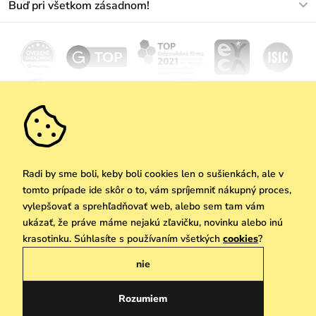
Buď pri všetkom zásadnom!
Materiály a údržba
Kariéra
Doprava a platba
Novinky
Zľavy
Akcie
Darčekové poukazy
Vrátenie a reklamácia
Velkoobchod
Odoberať
We Care
Zásady ochrany osobných údajov
tu
Vuchlook
Predajne
Praha
Radi by sme boli, keby boli cookies len o sušienkách, ale v
tomto prípade ide skôr o to, vám spríjemniť nákupný proces,
vylepšovať a sprehľadňovať web, alebo sem tam vám
ukázať, že práve máme nejakú zľavičku, novinku alebo inú
Copyright © 2026 Vuch s.r.o. Všetky práva vyhradené. Technicky zabezpečuje
krasotinku. Súhlasíte s používaním všetkých
cookies
?
Simplia.cz
nie
Obchodne podmienky
Zásady ochrany osobných údajov
Rozumiem
Slovenčina