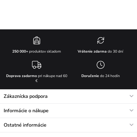
Vrátenie zdarma
do 30 dní
250 000+
produktov skladom
Doprava zadarmo
pri nákupe nad 60
Doručenie
do 24 hodín
€
Zákaznícka podpora
V pracovných dňoch Po-Pi: 8-17h
Informácie o nákupe
info@vuch.sk
Kontakt
Ostatné informácie
+421233456593
Najčastejšie otázky
O nás