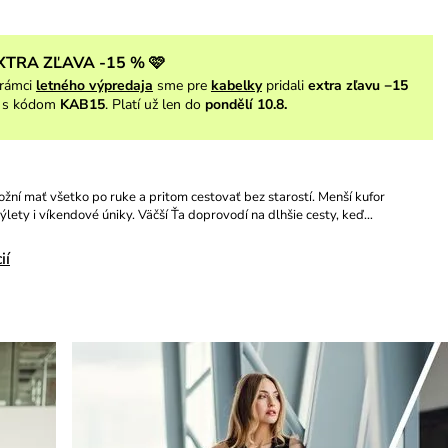
XTRA ZĽAVA -15 % 🩷
rámci
letného výpredaja
sme pre
kabelky
pridali
extra zľavu −15
s kódom
KAB15
. Platí už len do
pondělí 10.8.
ožní mať všetko po ruke a pritom cestovať bez starostí. Menší kufor
ýlety i víkendové úniky. Väčší Ťa doprovodí na dlhšie cesty, keď…
ií