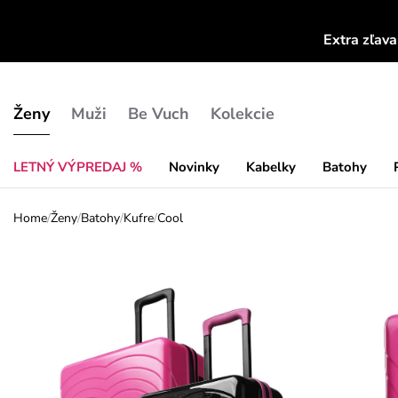
Extra zľav
Ženy
Muži
Be Vuch
Kolekcie
LETNÝ VÝPREDAJ %
Novinky
Kabelky
Batohy
Home
/
Ženy
/
Batohy
/
Kufre
/
Cool