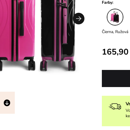
Farby:
Čierna, Ružová
165,90
V
Vo
ke