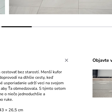
Objavte 
 cestovať bez starostí. Menší kufor
 doprovodí na dlhšie cesty, keď
né usporiadanie udrží veci na svojom
ho aby Ťa obmedzovala. S týmto setom
ane o niečo jednoduchšie a
po ruke.
 43 × 26,5 cm