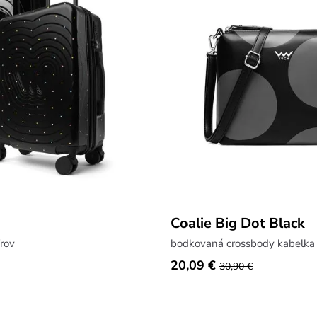
Coalie Big Dot Black
frov
bodkovaná crossbody kabelka
20,09 €
30,90 €