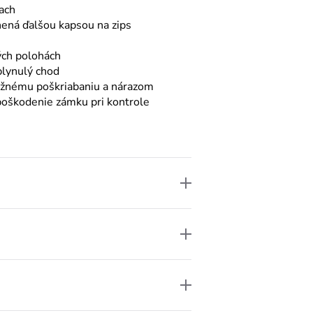
ach
nená ďalšou kapsou na zips
ých polohách
plynulý chod
ežnému poškriabaniu a nárazom
oškodenie zámku pri kontrole