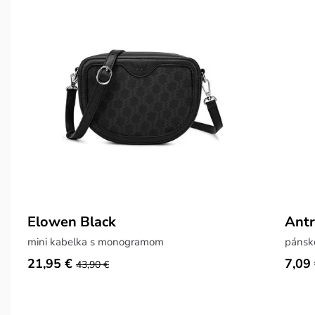
Elowen Black
Antr
mini kabelka s monogramom
pánsk
21,95 €
7,09
43,90 €