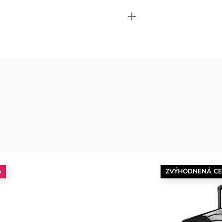
%
ZVÝHODNENÁ C