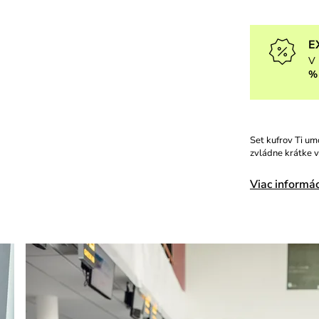
E
V 
%
Set kufrov Ti um
zvládne krátke v
Viac informác