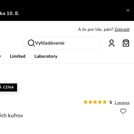
A čo sa inde nedozvieš?
Prečítať viac
a 10. 8.
A čo pre Vás, páni?
Zobrazit
S čím chybu neurobíš?
Pozri
Nech sa inšpirovať
Zobraziť
Vyhľadávanie
Výmena a vrátenie zadarmo
Zobraziť
y
Limited
Laboratory
Á CENA
5
1 recenze
ých kufrov