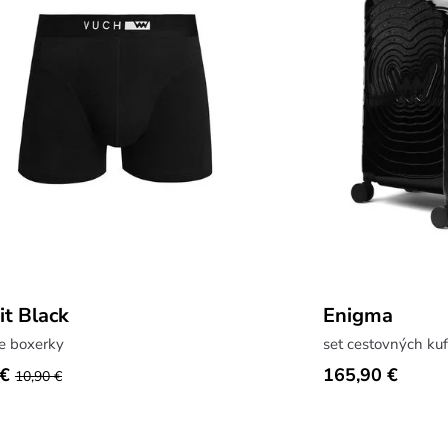
it Black
Enigma
e boxerky
set cestovných ku
 €
165,90 €
10,90 €