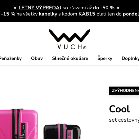
☀️
LETNÝ VÝPREDAJ
so zľavami až
do -50 %
☀️
a -15 %
na všetky
kabelky
s kódom
KAB15
platí len do
pondelk
Peňaženky
Obuv
Slnečné okuliare
Šperky
Doplnk
ZVÝHODNEN
Cool
set cestovn