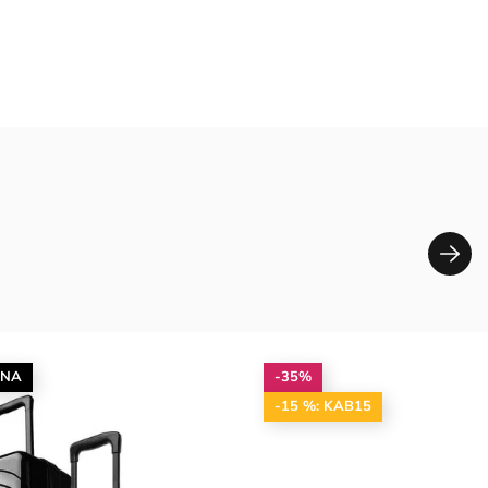
ENA
-35%
-15 %: KAB15