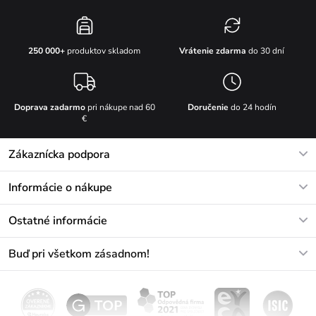
Vrátenie zdarma
do 30 dní
250 000+
produktov skladom
Doprava zadarmo
pri nákupe nad 60
Doručenie
do 24 hodín
€
Zákaznícka podpora
V pracovných dňoch Po-Pi: 8-17h
Informácie o nákupe
info@vuch.sk
Kontakt
Ostatné informácie
+421233456593
Najčastejšie otázky
O nás
Buď pri všetkom zásadnom!
Materiály a údržba
Kariéra
Doprava a platba
Novinky
Zľavy
Akcie
Darčekové poukazy
Vrátenie a reklamácia
Velkoobchod
Odoberať