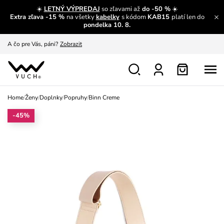
☀️
LETNÝ VÝPREDAJ
so zľavami až
do -50 %
☀️
Extra zľava -15 %
na všetky
kabelky
s kódom
KAB15
platí len do
A čo sa inde nedozvieš?
Prečítať viac
pondelka 10. 8.
A čo pre Vás, páni?
Zobrazit
S čím chybu neurobíš?
Pozri
Nech sa inšpirovať
Zobraziť
Home
/
Ženy
/
Doplnky
/
Popruhy
/
Binn Creme
Výmena a vrátenie zadarmo
Zobraziť
-45%