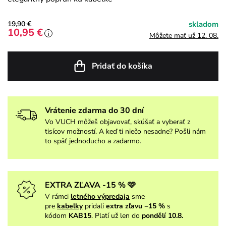
19,90 €
skladom
10,95 €
i
Môžete mať už 12. 08.
Pridať do košíka
Vrátenie zdarma do 30 dní
Vo VUCH môžeš objavovať, skúšať a vyberať z
tisícov možností. A keď ti niečo nesadne? Pošli nám
to späť jednoducho a zadarmo.
EXTRA ZĽAVA -15 % 🩷
V rámci
letného výpredaja
sme
pre
kabelky
pridali
extra zľavu −15 %
s
kódom
KAB15
. Platí už len do
pondělí 10.8.