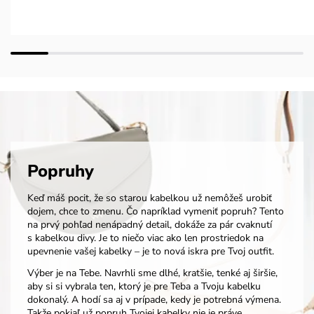
Popruhy
Keď máš pocit, že so starou kabelkou už nemôžeš urobiť
dojem, chce to zmenu. Čo napríklad vymeniť popruh? Tento
na prvý pohľad nenápadný detail, dokáže za pár cvaknutí
s kabelkou divy. Je to niečo viac ako len prostriedok na
upevnenie vašej kabelky – je to nová iskra pre Tvoj outfit.
Výber je na Tebe. Navrhli sme dlhé, kratšie, tenké aj širšie,
aby si si vybrala ten, ktorý je pre Teba a Tvoju kabelku
dokonalý. A hodí sa aj v prípade, kedy je potrebná výmena.
Takže pokiaľ už popruh Tvojej kabelky nie je práve