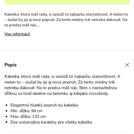
Kabelka, ktorú máš rada, si zaslúži tú najlepšiu starostlivosť. A nielen to
– slušal by jej aj nový popruh. Za tento módny trik netreba ďakovať. Na
to predsa máš nás.…
Viac informácií
Popis
Kabelka, ktorú máš rada, si zaslúži tú najlepšiu starostlivosť. A
nielen to – slušal by jej aj nový popruh. Za tento módny trik
netreba ďakovať. Na to predsa máš nás. Binn s nastaviteľnou
dĺžkou sa hodí ideálne na ľadvinku aj kdejakú crossbody.
Elegantný hladký popruh ku kabelke
Min. dĺžka: 94 cm
Max. dĺžka: 133 cm
Dve univerzálne karabíny pre všetky kabelky