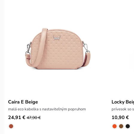
Caira E Beige
Locky Bei
malá eco kabelka s nastaviteľným popruhom
prívesok so
24,91 €
10,90 €
47,90 €