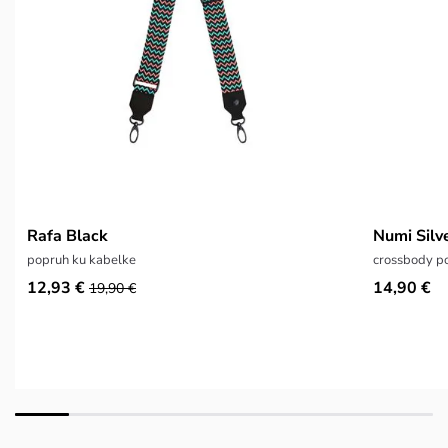
Rafa Black
Numi Silv
popruh ku kabelke
crossbody p
12,93 €
14,90 €
19,90 €