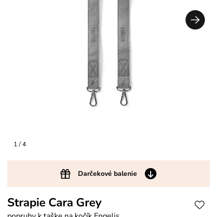
1
/ 4
Darčekové balenie
Strapie Cara Grey
popruhy k taške na kočík Engelis