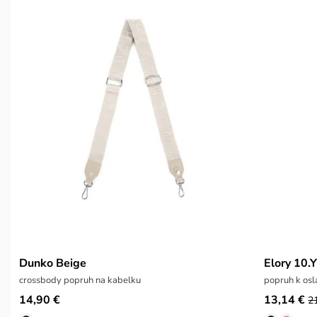
Dunko Beige
Elory 10.
crossbody popruh na kabelku
popruh k os
14,90 €
13,14 €
2