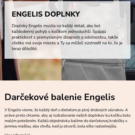
ENGELIS DOPLNKY
Doplnky Engelis myslia na každý detail, aby bol
každodenný pohyb s kočíkom jednoduchší. Spájajú
praktickosť s premysleným dizajnom a odolnosťou, takže
všetko má svoje miesto a Ty sa môžeš sústrediť na to, čo je
teraz dôležité.
Darčekové balenie Engelis
V Engelis vieme, že každý deň s dieťaťom je plný drobných zázrakov. A
práve preto chceme, aby aj rozbaľovanie našich doplnkov ku kočíku bolo
malým potešením. Každú objednávku balíme do darčekovej krabičky s
jemnou mašľou, aby chvíľa, keď ju otvoríš, bola ešte radostnejšia.