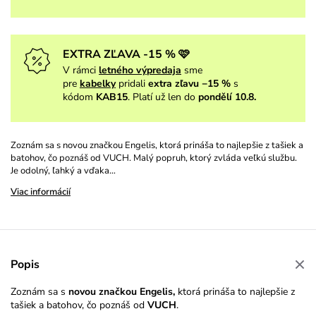
EXTRA ZĽAVA -15 % 🩷
V rámci
letného výpredaja
sme
pre
kabelky
pridali
extra zľavu −15 %
s
kódom
KAB15
. Platí už len do
pondělí 10.8.
Zoznám sa s novou značkou Engelis, ktorá prináša to najlepšie z tašiek a
batohov, čo poznáš od VUCH. Malý popruh, ktorý zvláda veľkú službu.
Je odolný, ľahký a vďaka…
Viac informácií
Popis
Zoznám sa s
novou značkou Engelis,
ktorá prináša to najlepšie z
tašiek a batohov, čo poznáš od
VUCH
.