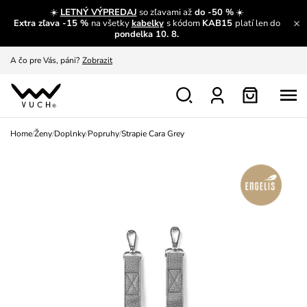
☀️
LETNÝ VÝPREDAJ
so zľavami až
do -50 %
☀️
Extra zľava -15 %
na všetky
kabelky
s kódom
KAB15
platí len do
A čo sa inde nedozvieš?
Prečítať viac
pondelka 10. 8.
A čo pre Vás, páni?
Zobrazit
S čím chybu neurobíš?
Pozri
Nech sa inšpirovať
Zobraziť
Home
/
Ženy
/
Doplnky
/
Popruhy
/
Strapie Cara Grey
Výmena a vrátenie zadarmo
Zobraziť