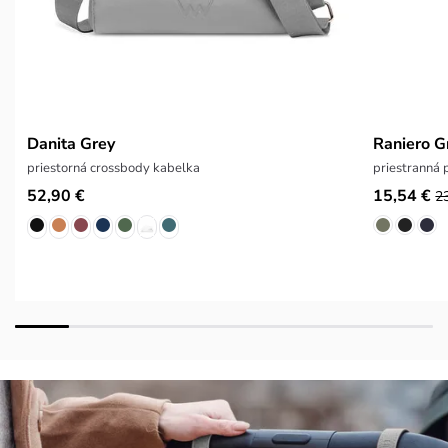
Danita Grey
Raniero G
priestorná crossbody kabelka
priestranná
52,90 €
15,54 €
2