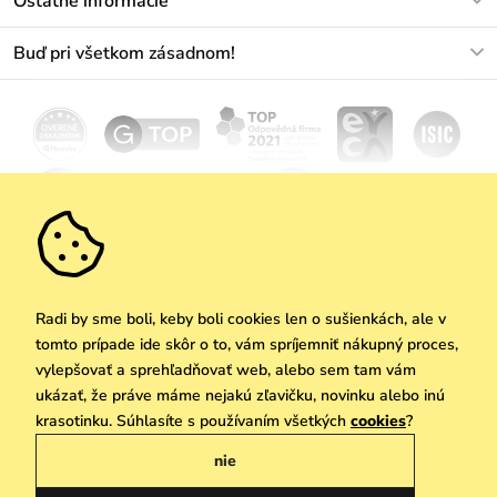
Ostatné informácie
+421233456593
Najčastejšie otázky
O nás
Buď pri všetkom zásadnom!
Materiály a údržba
Kariéra
Doprava a platba
Novinky
Zľavy
Akcie
Darčekové poukazy
Vrátenie a reklamácia
Velkoobchod
Odoberať
We Care
Zásady ochrany osobných údajov
tu
Vuchlook
Predajne
Praha
Radi by sme boli, keby boli cookies len o sušienkách, ale v
tomto prípade ide skôr o to, vám spríjemniť nákupný proces,
vylepšovať a sprehľadňovať web, alebo sem tam vám
ukázať, že práve máme nejakú zľavičku, novinku alebo inú
Copyright © 2026 Vuch s.r.o. Všetky práva vyhradené. Technicky zabezpečuje
krasotinku. Súhlasíte s používaním všetkých
cookies
?
Simplia.cz
nie
Obchodne podmienky
Zásady ochrany osobných údajov