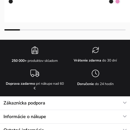
Vrátenie zdarma
do 30 dní
250 000+
produktov skladom
Doprava zadarmo
pri nákupe nad 60
Doručenie
do 24 hodín
€
Zákaznícka podpora
V pracovných dňoch Po-Pi: 8-17h
Informácie o nákupe
info@vuch.sk
Kontakt