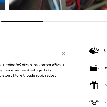
6-
ú jedinečný dizajn, na ktorom oživajú
B
uje modernú ženskosť a jej krásu v
elom, ktoré ti bude robiť radosť
Da
M