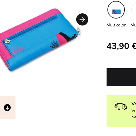
Multicolor
Mu
43,90 
V
Vo
ke