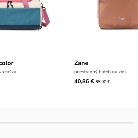
color
Zane
vá taška
priestranný batoh na zips
40,86 €
65,90 €