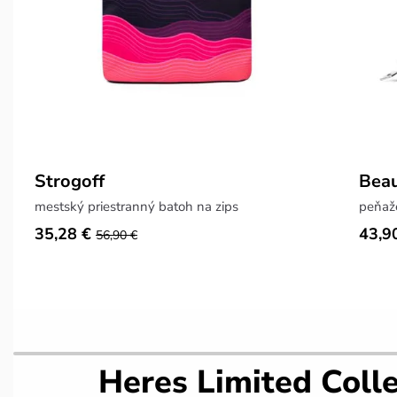
Strogoff
Beau
mestský priestranný batoh na zips
peňaže
35,28 €
43,9
56,90 €
Heres Limited Colle