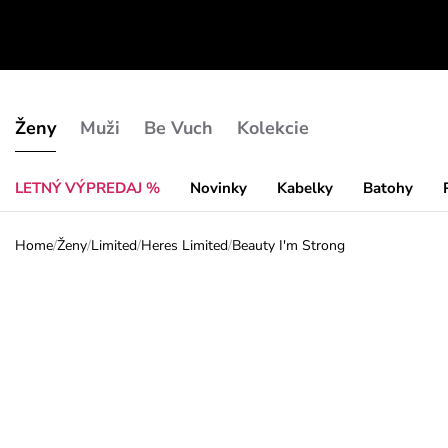
Ženy
Muži
Be Vuch
Kolekcie
LETNÝ VÝPREDAJ %
Novinky
Kabelky
Batohy
Home
/
Ženy
/
Limited
/
Heres Limited
/
Beauty I'm Strong