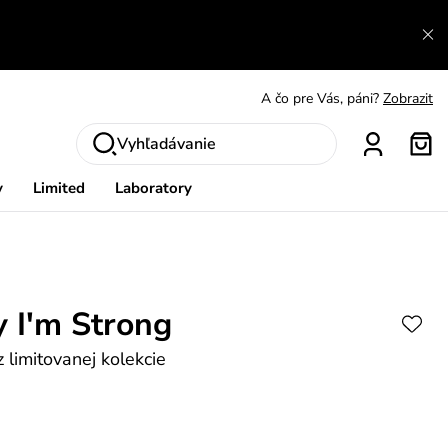
A čo sa inde nedozvieš?
Prečítať viac
A čo pre Vás, páni?
Zobrazit
S čím chybu neurobíš?
Pozri
Vyhľadávanie
Nech sa inšpirovať
Zobraziť
y
Limited
Laboratory
Výmena a vrátenie zadarmo
Zobraziť
 I'm Strong
 limitovanej kolekcie