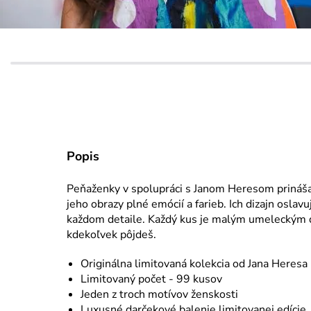
Popis
Peňaženky v spolupráci s Janom Heresom prinášaj
jeho obrazy plné emócií a farieb. Ich dizajn oslav
každom detaile. Každý kus je malým umeleckým di
kdekoľvek pôjdeš.
Originálna limitovaná kolekcia od
Jana Heresa
Limitovaný počet - 99 kusov
Jeden z troch motívov ženskosti
Luxusné darčekové balenie limitovanej edície