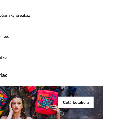
bčiansky preukaz
mited
útko
viac
Celá kolekcia