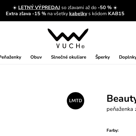
☀️
LETNÝ VÝPREDAJ
so zľavami až do
-50 %
☀️
Extra zľava -15 %
na všetky
kabelky
s kódom
KAB15
Peňaženky
Obuv
Slnečné okuliare
Šperky
Doplnk
Beauty
peňaženka z
Farby: