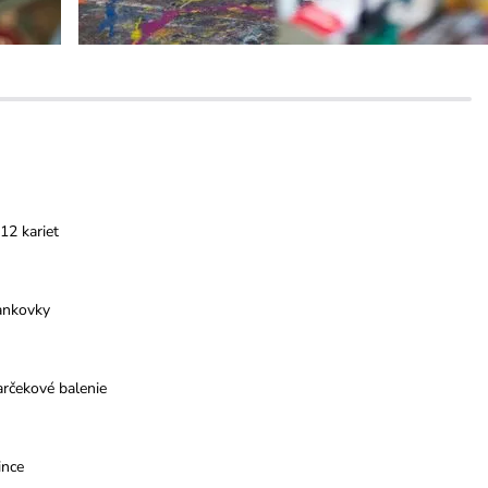
12 kariet
ankovky
rčekové balenie
ince