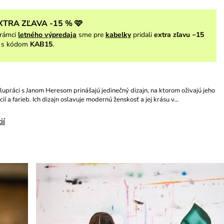
XTRA ZĽAVA -15 % 🩷
rámci
letného výpredaja
sme pre
kabelky
pridali
extra zľavu −15
s kódom
KAB15
.
upráci s Janom Heresom prinášajú jedinečný dizajn, na ktorom oživajú jeho
í a farieb. Ich dizajn oslavuje modernú ženskosť a jej krásu v…
ií