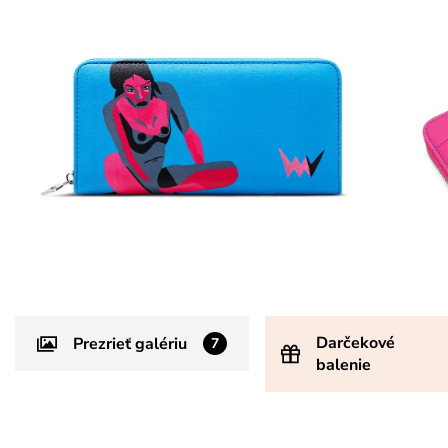
Darčekové
Prezrieť galériu
7
balenie