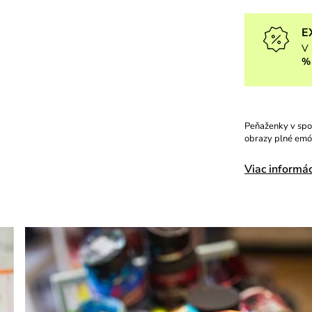
E
V 
%
Peňaženky v spol
obrazy plné emóci
Viac informác