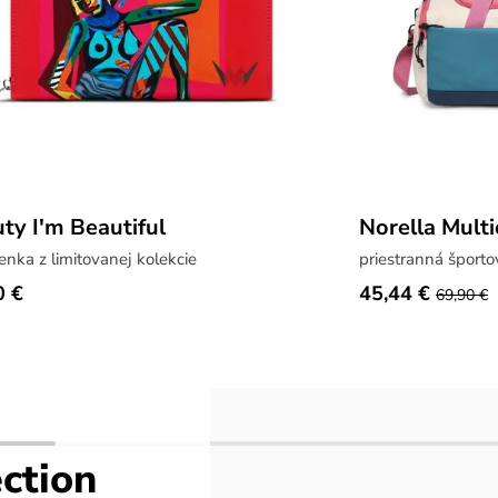
ty I'm Beautiful
Norella Multi
nka z limitovanej kolekcie
priestranná športo
0 €
45,44 €
69,90 €
ction