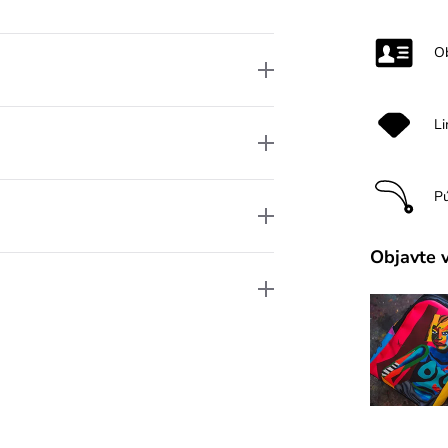
O
Li
P
Objavte 