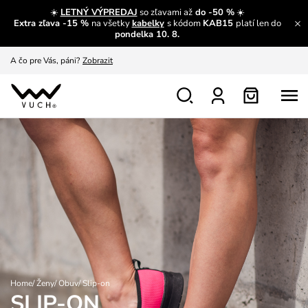
☀️
LETNÝ VÝPREDAJ
so zľavami až
do -50 %
☀️
Extra zľava -15 %
na všetky
kabelky
s kódom
KAB15
platí len do
A čo sa inde nedozvieš?
Prečítať viac
pondelka 10. 8.
A čo pre Vás, páni?
Zobrazit
S čím chybu neurobíš?
Pozri
Nech sa inšpirovať
Zobraziť
Výmena a vrátenie zadarmo
Zobraziť
Home
/
Ženy
/
Obuv
/
Slip-on
SLIP-ON