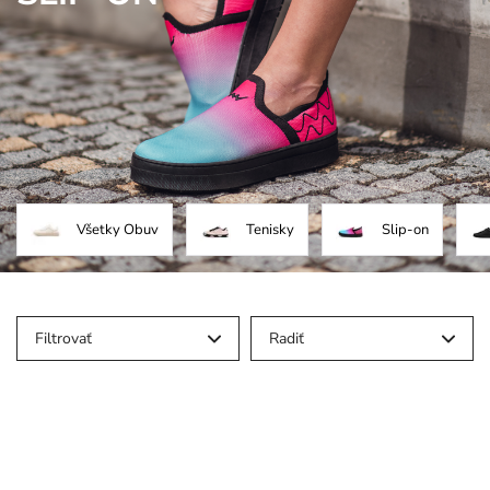
Všetky Obuv
Tenisky
Slip-on
Filtrovať
Radiť