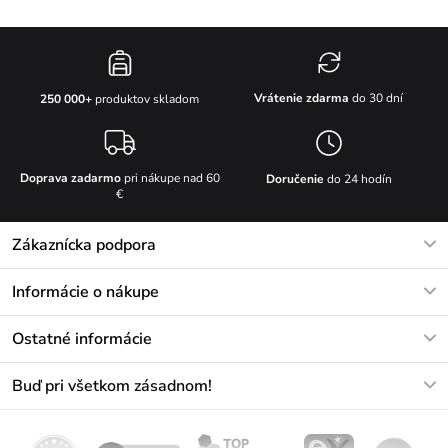
Vrátenie zdarma
do 30 dní
250 000+
produktov skladom
Doprava zadarmo
pri nákupe nad 60
Doručenie
do 24 hodín
€
Zákaznícka podpora
V pracovných dňoch Po-Pi: 8-17h
Informácie o nákupe
info@vuch.sk
Kontakt
Ostatné informácie
+421233456593
Najčastejšie otázky
O nás
Buď pri všetkom zásadnom!
Materiály a údržba
Kariéra
Doprava a platba
Novinky
Zľavy
Akcie
Darčekové poukazy