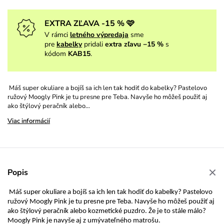
EXTRA ZĽAVA -15 % 🩷
V rámci
letného výpredaja
sme
pre
kabelky
pridali
extra zľavu −15 %
s
kódom
KAB15
.
Máš super okuliare a bojíš sa ich len tak hodiť do kabelky? Pastelovo
ružový Moogly Pink je tu presne pre Teba. Navyše ho môžeš použiť aj
ako štýlový peračník alebo…
Viac informácií
Popis
Máš super okuliare a bojíš sa ich len tak hodiť do kabelky? Pastelovo
ružový Moogly Pink je tu presne pre Teba. Navyše ho môžeš použiť aj
ako štýlový peračník alebo kozmetické puzdro. Že je to stále málo?
Moogly Pink je navyše aj z umývateľného matrošu.