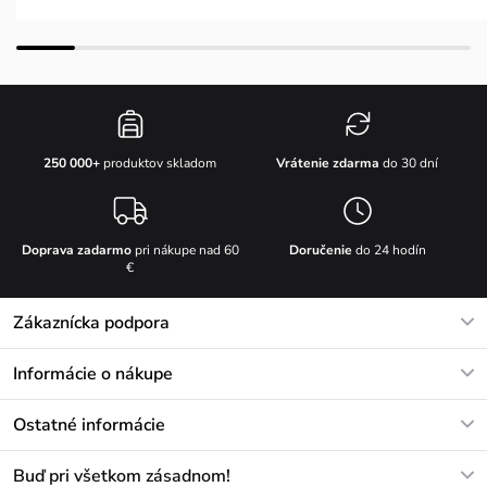
Vrátenie zdarma
do 30 dní
250 000+
produktov skladom
Doprava zadarmo
pri nákupe nad 60
Doručenie
do 24 hodín
€
Zákaznícka podpora
V pracovných dňoch Po-Pi: 8-17h
Informácie o nákupe
info@vuch.sk
Kontakt
Ostatné informácie
+421233456593
Najčastejšie otázky
O nás
Buď pri všetkom zásadnom!
Materiály a údržba