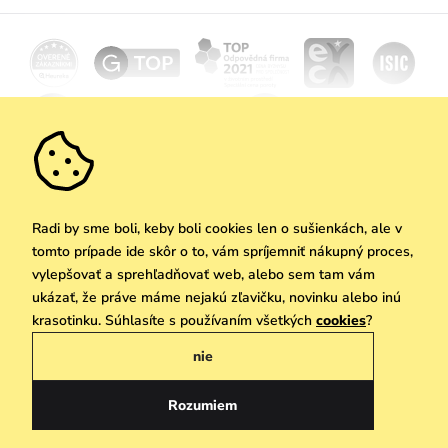
Kariéra
Doprava a platba
Novinky
Zľavy
Akcie
Darčekové poukazy
Vrátenie a reklamácia
Velkoobchod
Odoberať
We Care
Zásady ochrany osobných údajov
tu
Vuchlook
Predajne
Praha
Radi by sme boli, keby boli cookies len o sušienkách, ale v
tomto prípade ide skôr o to, vám spríjemniť nákupný proces,
vylepšovať a sprehľadňovať web, alebo sem tam vám
ukázať, že práve máme nejakú zľavičku, novinku alebo inú
Copyright © 2026 Vuch s.r.o. Všetky práva vyhradené. Technicky zabezpečuje
krasotinku. Súhlasíte s používaním všetkých
cookies
?
Simplia.cz
nie
Obchodne podmienky
Zásady ochrany osobných údajov
Rozumiem
Slovenčina