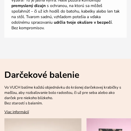
vyzerá? To je jasná výhra. Naše puzdrá kombinujú
premyslený dizajn
s ochranou, na ktorú sa môžeš
spoľahnúť – či už ich hodíš do batohu, kabelky alebo len tak
na stôl. Tvarom sadnú, vzhľadom potešia a vďaka
odolnému spracovaniu
udržia tvoje okuliare v bezpečí
.
Bez kompromisov.
Darčekové balenie
Vo VUCH balíme každú objednávku do krásnej darčekovej krabičky s
mašľou, aby rozbaľovanie bolo radosťou, či už pre seba alebo ako
darček pre niekoho blízkeho.
Bez starostí s balením.
Viac informácií