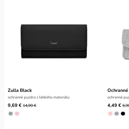
Zulla Black
Ochranné 
ochranné puzdro z ľahkého materiálu
ochranné puz
9,69 €
4,49 €
14,90 €
6,9