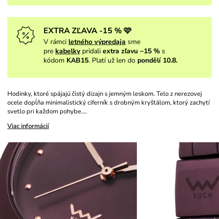
EXTRA ZĽAVA -15 % 🩷
V rámci
letného výpredaja
sme
pre
kabelky
pridali
extra zľavu −15 %
s
kódom
KAB15
. Platí už len do
pondělí 10.8.
Hodinky, ktoré spájajú čistý dizajn s jemným leskom. Telo z nerezovej
ocele dopĺňa minimalistický ciferník s drobným kryštálom, ktorý zachytí
svetlo pri každom pohybe.…
Viac informácií