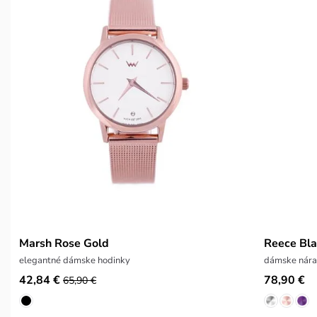
Marsh Rose Gold
Reece Bl
elegantné dámske hodinky
dámske nára
42,84 €
78,90 €
65,90 €