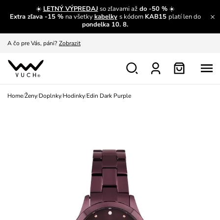
☀️
LETNÝ VÝPREDAJ
so zľavami až
do -50 %
☀️
Extra zľava -15 %
na všetky
kabelky
s kódom
KAB15
platí len do
A čo sa inde nedozvieš?
Prečítať viac
pondelka 10. 8.
A čo pre Vás, páni?
Zobrazit
S čím chybu neurobíš?
Pozri
Nech sa inšpirovať
Zobraziť
Home
/
Ženy
/
Doplnky
/
Hodinky
/
Edin Dark Purple
Výmena a vrátenie zadarmo
Zobraziť