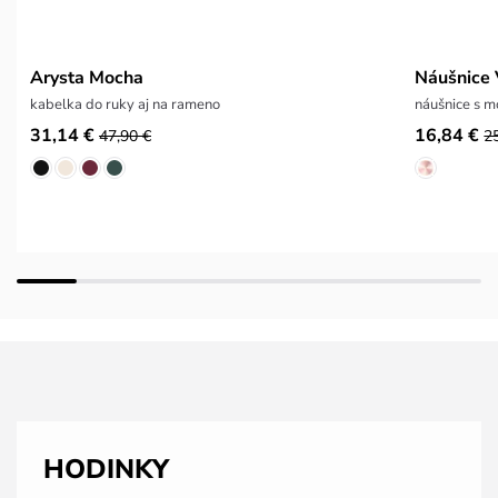
Arysta Mocha
Náušnice V
kabelka do ruky aj na rameno
náušnice s m
31,14 €
16,84 €
47,90 €
2
HODINKY