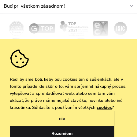
O nás
Buď pri všetkom zásadnom!
Materiály a údržba
Kariéra
Doprava a platba
Novinky
Zľavy
Akcie
Darčekové poukazy
Vrátenie a reklamácia
Velkoobchod
Odoberať
We Care
Zásady ochrany osobných údajov
tu
Vuchlook
Predajne
Praha
Radi by sme boli, keby boli cookies len o sušienkách, ale v
tomto prípade ide skôr o to, vám spríjemniť nákupný proces,
vylepšovať a sprehľadňovať web, alebo sem tam vám
ukázať, že práve máme nejakú zľavičku, novinku alebo inú
Copyright © 2026 Vuch s.r.o. Všetky práva vyhradené. Technicky zabezpečuje
krasotinku. Súhlasíte s používaním všetkých
cookies
?
Simplia.cz
nie
Obchodne podmienky
Zásady ochrany osobných údajov
Rozumiem