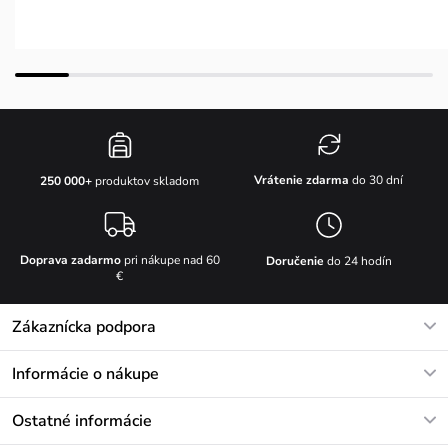
Vrátenie zdarma
do 30 dní
250 000+
produktov skladom
Doprava zadarmo
pri nákupe nad 60
Doručenie
do 24 hodín
€
Zákaznícka podpora
V pracovných dňoch Po-Pi: 8-17h
Informácie o nákupe
info@vuch.sk
Kontakt
Ostatné informácie
+421233456593
Najčastejšie otázky