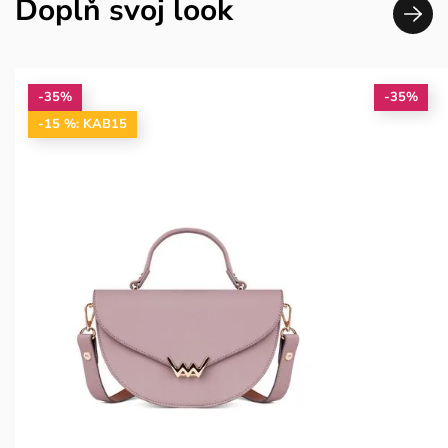
Doplň svoj look
-35%
-35%
-15 %: KAB15