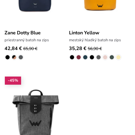
Zane Dotty Blue
Linton Yellow
priestranný batoh na zips
mestský hladký batoh na zips
42,84 €
35,28 €
65,90 €
56,90 €
-45%