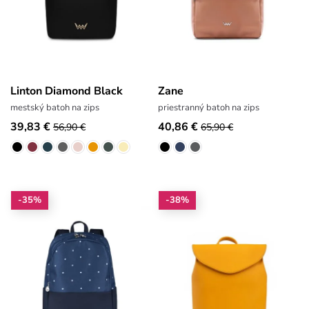
Linton Diamond Black
Zane
mestský batoh na zips
priestranný batoh na zips
39,83 €
40,86 €
56,90 €
65,90 €
-35%
-38%