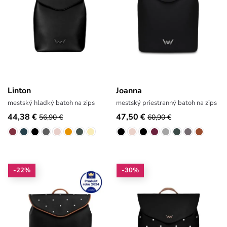
Linton
Joanna
mestský hladký batoh na zips
mestský priestranný batoh na zips
44,38 €
47,50 €
56,90 €
60,90 €
-22%
-30%