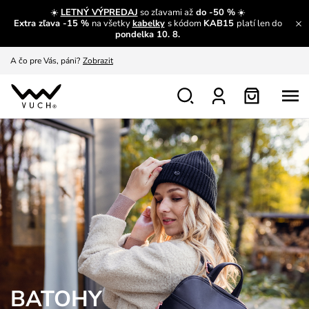
☀️
LETNÝ VÝPREDAJ
so zľavami až
do -50 %
☀️
Extra zľava -15 %
na všetky
kabelky
s kódom
KAB15
platí len do
A čo sa inde nedozvieš?
Prečítať viac
pondelka 10. 8.
A čo pre Vás, páni?
Zobrazit
S čím chybu neurobíš?
Pozri
Nech sa inšpirovať
Zobraziť
Výmena a vrátenie zadarmo
Zobraziť
BATOHY