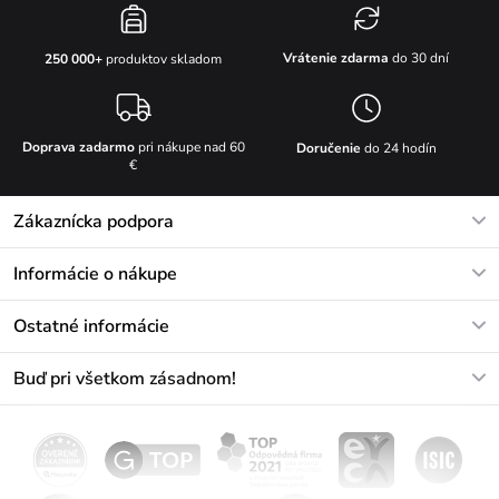
Vrátenie zdarma
do 30 dní
250 000+
produktov skladom
Doprava zadarmo
pri nákupe nad 60
Doručenie
do 24 hodín
€
Zákaznícka podpora
V pracovných dňoch Po-Pi: 8-17h
Informácie o nákupe
info@vuch.sk
Kontakt
Ostatné informácie
+421233456593
Najčastejšie otázky
O nás
Buď pri všetkom zásadnom!
Materiály a údržba
Kariéra
Doprava a platba
Novinky
Zľavy
Akcie
Darčekové poukazy
Vrátenie a reklamácia
Velkoobchod
Odoberať