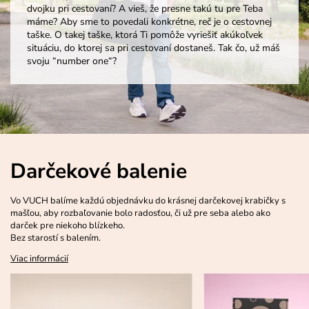
dvojku pri cestovaní? A vieš, že presne takú tu pre Teba
máme? Aby sme to povedali konkrétne, reč je o cestovnej
taške. O takej taške, ktorá Ti pomôže vyriešiť akúkoľvek
situáciu, do ktorej sa pri cestovaní dostaneš. Tak čo, už máš
svoju “number one“?
Darčekové balenie
Vo VUCH balíme každú objednávku do krásnej darčekovej krabičky s
mašľou, aby rozbaľovanie bolo radosťou, či už pre seba alebo ako
darček pre niekoho blízkeho.
Bez starostí s balením.
Viac informácií