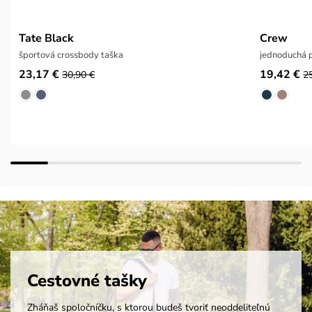
Tate Black
Crew
športová crossbody taška
jednoduchá 
23,17 €
19,42 €
30,90 €
2
Cestovné tašky
Zháňaš spoločníčku, s ktorou budeš tvoriť neoddeliteľnú