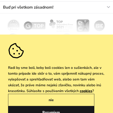
O nás
Buď pri všetkom zásadnom!
Materiály a údržba
Kariéra
Doprava a platba
Novinky
Zľavy
Akcie
Darčekové poukazy
Vrátenie a reklamácia
Velkoobchod
Odoberať
We Care
Zásady ochrany osobných údajov
tu
Vuchlook
Predajne
Praha
Radi by sme boli, keby boli cookies len o sušienkách, ale v
tomto prípade ide skôr o to, vám spríjemniť nákupný proces,
vylepšovať a sprehľadňovať web, alebo sem tam vám
ukázať, že práve máme nejakú zľavičku, novinku alebo inú
Copyright © 2026 Vuch s.r.o. Všetky práva vyhradené. Technicky zabezpečuje
krasotinku. Súhlasíte s používaním všetkých
cookies
?
Simplia.cz
nie
Obchodne podmienky
Zásady ochrany osobných údajov
Rozumiem