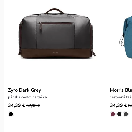
Zyro Dark Grey
Morris Bl
pánska cestovná taška
cestovná taš
34,39 €
34,39 €
52,90 €
5