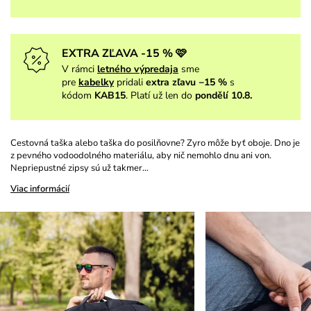
EXTRA ZĽAVA -15 % 🩷
V rámci
letného výpredaja
sme
pre
kabelky
pridali
extra zľavu −15 %
s
kódom
KAB15
. Platí už len do
pondělí 10.8.
Cestovná taška alebo taška do posilňovne? Zyro môže byť oboje. Dno je
z pevného vodoodolného materiálu, aby nič nemohlo dnu ani von.
Nepriepustné zipsy sú už takmer…
Viac informácií