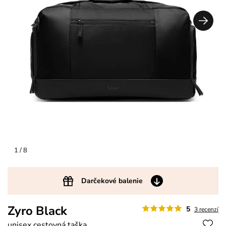
1
/ 8
Darčekové balenie
Zyro Black
5
3 recenzí
unisex cestovná taška