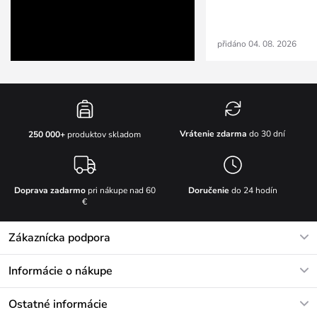
přidáno 04. 08. 2026
Vrátenie zdarma
do 30 dní
250 000+
produktov skladom
Doprava zadarmo
pri nákupe nad 60
Doručenie
do 24 hodín
€
Zákaznícka podpora
V pracovných dňoch Po-Pi: 8-17h
Informácie o nákupe
info@vuch.sk
Kontakt
Ostatné informácie
+421233456593
Najčastejšie otázky