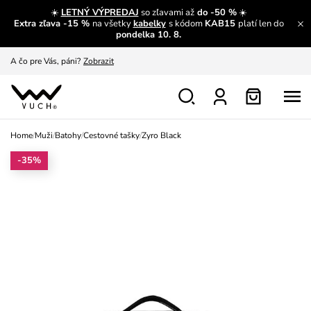
A čo sa inde nedozvieš?
Prečítať viac
☀️
LETNÝ VÝPREDAJ
so zľavami až
do -50 %
☀️
Extra zľava -15 %
na všetky
kabelky
s kódom
KAB15
platí len do
A čo pre Vás, páni?
Zobrazit
pondelka 10. 8.
S čím chybu neurobíš?
Pozri
Nech sa inšpirovať
Zobraziť
Výmena a vrátenie zadarmo
Zobraziť
Home
/
Muži
/
Batohy
/
Cestovné tašky
/
Zyro Black
-35%