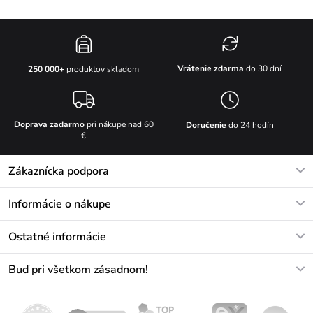
Vrátenie zdarma
do 30 dní
250 000+
produktov skladom
Doprava zadarmo
pri nákupe nad 60
Doručenie
do 24 hodín
€
Zákaznícka podpora
V pracovných dňoch Po-Pi: 8-17h
Informácie o nákupe
info@vuch.sk
Kontakt
Ostatné informácie
+421233456593
Najčastejšie otázky
O nás
Buď pri všetkom zásadnom!
Materiály a údržba
Kariéra
Doprava a platba
Novinky
Zľavy
Akcie
Darčekové poukazy