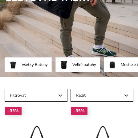
Všetky Batohy
Veľké batohy
Mestské 
Filtrovať
Radiť
-35%
-35%