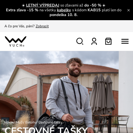
☀️
LETNÝ VÝPREDAJ
so zľavami až
do -50 %
☀️
Extra zľava -15 %
na všetky
kabelky
s kódom
KAB15
platí len do
A čo sa inde nedozvieš?
Prečítať viac
pondelka 10. 8.
A čo pre Vás, páni?
Zobrazit
S čím chybu neurobíš?
Pozri
Nech sa inšpirovať
Zobraziť
Výmena a vrátenie zadarmo
Zobraziť
Home
/
Muži
/
Batohy
/
Cestovné tašky
CESTOVNÉ TAŠKY