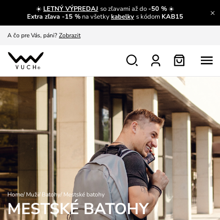
☀️
LETNÝ VÝPREDAJ
so zľavami až do
-50 %
☀️
A čo sa inde nedozvieš?
Prečítať viac
Extra zľava -15 %
na všetky
kabelky
s kódom
KAB15
A čo pre Vás, páni?
Zobrazit
S čím chybu neurobíš?
Pozri
Nech sa inšpirovať
Zobraziť
Výmena a vrátenie zadarmo
Zobraziť
Home
/
Muži
/
Batohy
/
Mestské batohy
MESTSKÉ BATOHY