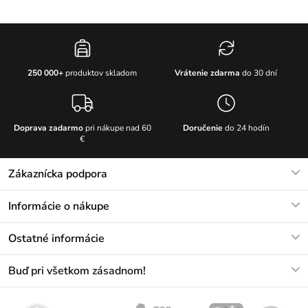
Vrátenie zdarma
do 30 dní
250 000+
produktov skladom
Doprava zadarmo
pri nákupe nad 60
Doručenie
do 24 hodín
€
Zákaznícka podpora
V pracovných dňoch Po-Pi: 8-17h
Informácie o nákupe
info@vuch.sk
Kontakt
Ostatné informácie
+421233456593
Najčastejšie otázky
O nás
Buď pri všetkom zásadnom!
Materiály a údržba
Kariéra
Doprava a platba
Novinky
Zľavy
Akcie
Darčekové poukazy