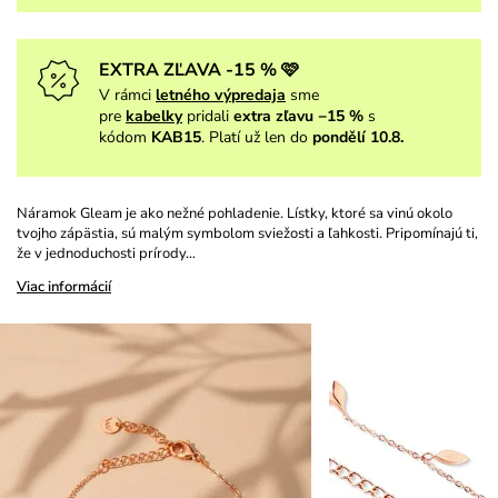
EXTRA ZĽAVA -15 % 🩷
V rámci
letného výpredaja
sme
pre
kabelky
pridali
extra zľavu −15 %
s
kódom
KAB15
. Platí už len do
pondělí 10.8.
Náramok Gleam je ako nežné pohladenie. Lístky, ktoré sa vinú okolo
tvojho zápästia, sú malým symbolom sviežosti a ľahkosti. Pripomínajú ti,
že v jednoduchosti prírody…
Viac informácií