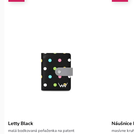
Letty Black
Náušnice I
malá bodkovaná peňaženka na patent
masívne kru