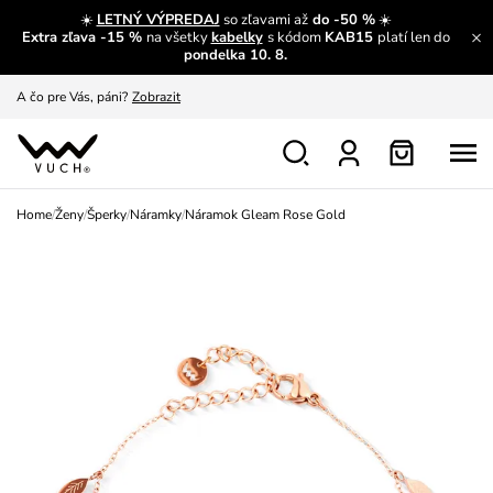
☀️
LETNÝ VÝPREDAJ
so zľavami až
do -50 %
☀️
Extra zľava -15 %
na všetky
kabelky
s kódom
KAB15
platí len do
A čo sa inde nedozvieš?
Prečítať viac
pondelka 10. 8.
A čo pre Vás, páni?
Zobrazit
S čím chybu neurobíš?
Pozri
Nech sa inšpirovať
Zobraziť
Home
/
Ženy
/
Šperky
/
Náramky
/
Náramok Gleam Rose Gold
Výmena a vrátenie zadarmo
Zobraziť