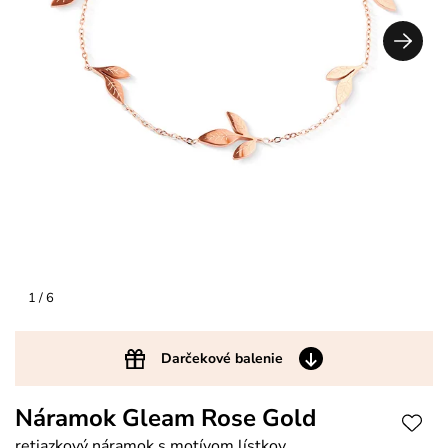
1
/ 6
Darčekové balenie
Náramok Gleam Rose Gold
retiazkový náramok s motívom lístkov