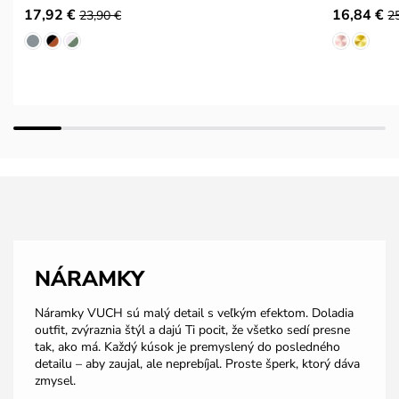
17,92 €
16,84 €
23,90 €
2
NÁRAMKY
Náramky VUCH sú malý detail s veľkým efektom. Doladia
outfit, zvýraznia štýl a dajú Ti pocit, že všetko sedí presne
tak, ako má. Každý kúsok je premyslený do posledného
detailu – aby zaujal, ale neprebíjal. Proste šperk, ktorý dáva
zmysel.