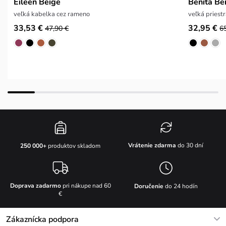
Eileen Beige
Benita Be
veľká kabelka cez rameno
veľká priest
33,53 €
32,95 €
47,90 €
6
Vrátenie zdarma
do 30 dní
250 000+
produktov skladom
Doprava zadarmo
pri nákupe nad 60
Doručenie
do 24 hodín
€
Zákaznícka podpora