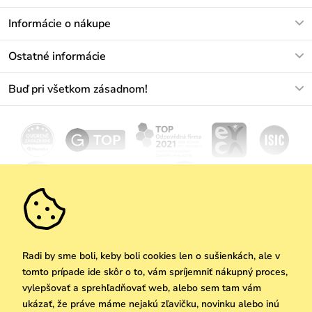
V pracovných dňoch Po-Pi: 8-17h
Informácie o nákupe
info@vuch.sk
Kontakt
Ostatné informácie
+421233456593
Najčastejšie otázky
O nás
Buď pri všetkom zásadnom!
Materiály a údržba
Kariéra
Doprava a platba
Novinky
Zľavy
Akcie
Darčekové poukazy
Vrátenie a reklamácia
Velkoobchod
Odoberať
We Care
Zásady ochrany osobných údajov
tu
Vuchlook
Predajne
Praha
Radi by sme boli, keby boli cookies len o sušienkách, ale v
tomto prípade ide skôr o to, vám spríjemniť nákupný proces,
vylepšovať a sprehľadňovať web, alebo sem tam vám
ukázať, že práve máme nejakú zľavičku, novinku alebo inú