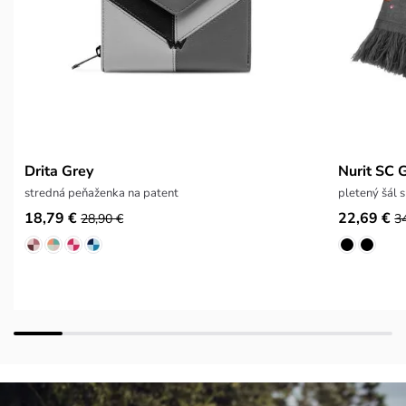
Drita Grey
Nurit SC 
stredná peňaženka na patent
pletený šál
18,79 €
22,69 €
28,90 €
3