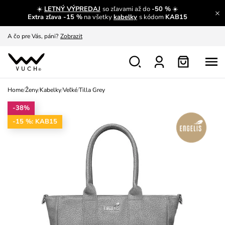
☀️
LETNÝ VÝPREDAJ
so zľavami až do
-50 %
☀️
A čo sa inde nedozvieš?
Prečítať viac
Extra zľava -15 %
na všetky
kabelky
s kódom
KAB15
A čo pre Vás, páni?
Zobrazit
S čím chybu neurobíš?
Pozri
Nech sa inšpirovať
Zobraziť
Home
/
Ženy
/
Kabelky
/
Veľké
/
Tilla Grey
Výmena a vrátenie zadarmo
Zobraziť
-38%
-15 %: KAB15