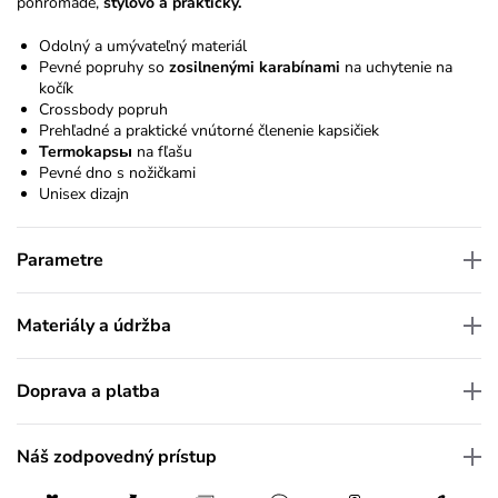
pohromade,
štýlovo a prakticky.
Odolný a umývateľný materiál
Pevné popruhy so
zosilnenými karabínami
na uchytenie na
kočík
Crossbody popruh
Prehľadné a praktické vnútorné členenie kapsičiek
Termokapsы
na fľašu
Pevné dno s nožičkami
Unisex dizajn
Parametre
Materiály a údržba
Doprava a platba
Náš zodpovedný prístup