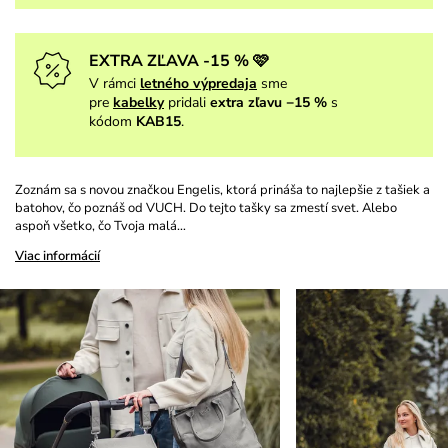
EXTRA ZĽAVA -15 % 🩷
V rámci
letného výpredaja
sme
pre
kabelky
pridali
extra zľavu −15 %
s
kódom
KAB15
.
Zoznám sa s novou značkou Engelis, ktorá prináša to najlepšie z tašiek a
batohov, čo poznáš od VUCH. Do tejto tašky sa zmestí svet. Alebo
aspoň všetko, čo Tvoja malá…
Viac informácií