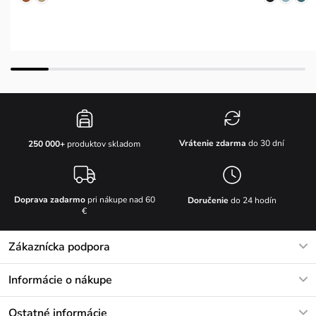
Vrátenie zdarma
do 30 dní
250 000+
produktov skladom
Doprava zadarmo
pri nákupe nad 60
Doručenie
do 24 hodín
€
Zákaznícka podpora
V pracovných dňoch Po-Pi: 8-17h
Informácie o nákupe
info@vuch.sk
Kontakt
Ostatné informácie