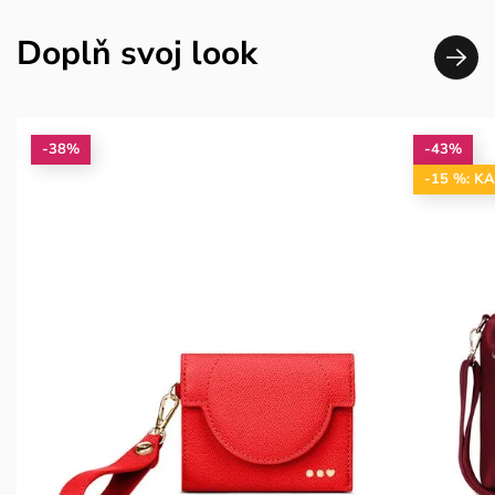
Doplň svoj look
-38%
-43%
-15 %: K