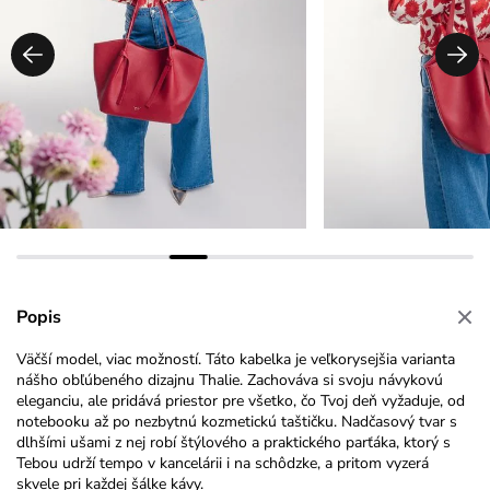
Popis
Väčší model, viac možností. Táto kabelka je veľkorysejšia varianta
nášho obľúbeného dizajnu Thalie. Zachováva si svoju návykovú
eleganciu, ale pridává priestor pre všetko, čo Tvoj deň vyžaduje, od
notebooku až po nezbytnú kozmetickú taštičku. Nadčasový tvar s
dlhšími ušami z nej robí štýlového a praktického parťáka, ktorý s
Tebou udrží tempo v kancelárii i na schôdzke, a pritom vyzerá
skvele pri každej šálke kávy.