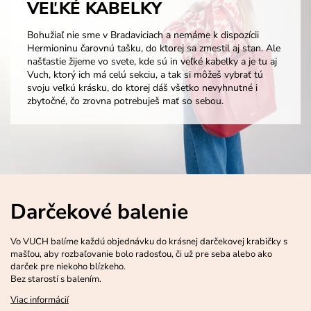
VEĽKÉ KABELKY
Bohužiaľ nie sme v Bradaviciach a nemáme k dispozícii
Hermioninu čarovnú tašku, do ktorej sa zmestil aj stan. Ale
našťastie žijeme vo svete, kde sú in veľké kabelky a je tu aj
Vuch, ktorý ich má celú sekciu, a tak si môžeš vybrať tú
svoju veľkú krásku, do ktorej dáš všetko nevyhnutné i
zbytočné, čo zrovna potrebuješ mať so sebou.
Darčekové balenie
Vo VUCH balíme každú objednávku do krásnej darčekovej krabičky s
mašľou, aby rozbaľovanie bolo radosťou, či už pre seba alebo ako
darček pre niekoho blízkeho.
Bez starostí s balením.
Viac informácií