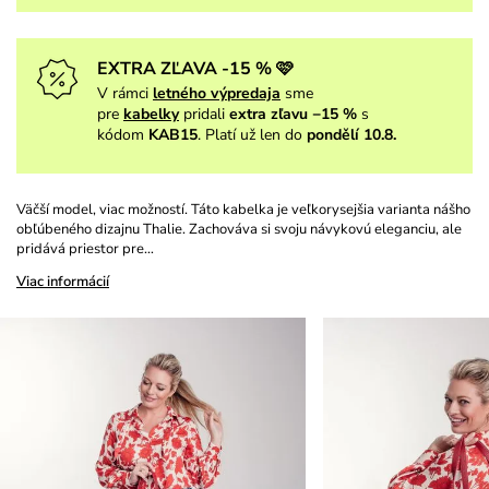
EXTRA ZĽAVA -15 % 🩷
V rámci
letného výpredaja
sme
pre
kabelky
pridali
extra zľavu −15 %
s
kódom
KAB15
. Platí už len do
pondělí 10.8.
Väčší model, viac možností. Táto kabelka je veľkorysejšia varianta nášho
obľúbeného dizajnu Thalie. Zachováva si svoju návykovú eleganciu, ale
pridává priestor pre…
Viac informácií