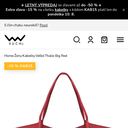
A čo sa inde nedozvieš?
Prečítať viac
☀️
LETNÝ VÝPREDAJ
so zľavami až
do -50 %
☀️
Extra zľava -15 %
na všetky
kabelky
s kódom
KAB15
platí len do
A čo pre Vás, páni?
Zobrazit
pondelka 10. 8.
S čím chybu neurobíš?
Pozri
Nech sa inšpirovať
Zobraziť
Výmena a vrátenie zadarmo
Zobraziť
Home
/
Ženy
/
Kabelky
/
Veľké
/
Thalie Big Red
-15 %: KAB15