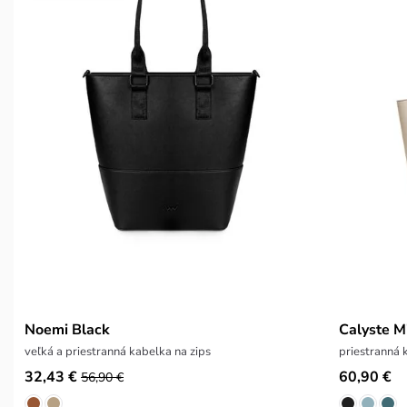
Noemi Black
Calyste M
veľká a priestranná kabelka na zips
priestranná
32,43 €
60,90 €
56,90 €