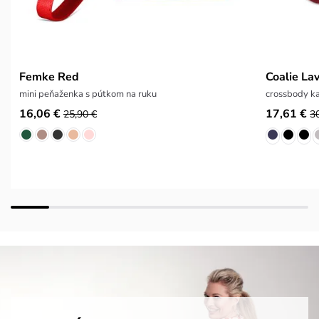
Femke Red
Coalie Lav
mini peňaženka s pútkom na ruku
crossbody ka
16,06 €
17,61 €
25,90 €
3