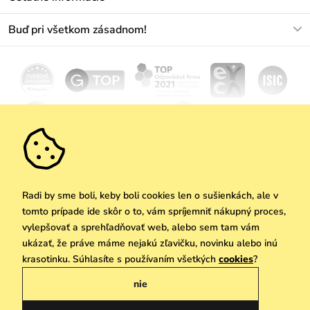
+421233456593
Najčastejšie otázky
O nás
Buď pri všetkom zásadnom!
Materiály a údržba
Kariéra
Doprava a platba
Novinky
Zľavy
Akcie
Darčekové poukazy
Vrátenie a reklamácia
Velkoobchod
Odoberať
We Care
Zásady ochrany osobných údajov
tu
Vuchlook
Predajne
Praha
Radi by sme boli, keby boli cookies len o sušienkách, ale v
tomto prípade ide skôr o to, vám spríjemniť nákupný proces,
vylepšovať a sprehľadňovať web, alebo sem tam vám
ukázať, že práve máme nejakú zľavičku, novinku alebo inú
Copyright © 2026 Vuch s.r.o. Všetky práva vyhradené. Technicky zabezpečuje
krasotinku. Súhlasíte s používaním všetkých
cookies
?
Simplia.cz
nie
Obchodne podmienky
Zásady ochrany osobných údajov