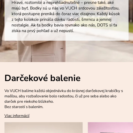
Hravé, roztomilé a neprehliadnuteľné – presne také, aké
majú byť. Bodky sú u nás vo VUCH srdcovou záležitosťou,
ktorá postupne preniká do čoraz viac dizajnov. Každý kúsok
z tejto kolekcie prináša dávku radosti, šmrncu a jemnej
nostalgie. Ak ťa bodky bavia rovnako ako nás, DOTS si ťa
získa na prvý pohľad a už nepustí.
Darčekové balenie
Vo VUCH balíme každú objednávku do krásnej darčekovej krabičky s
mašľou, aby rozbaľovanie bolo radosťou, či už pre seba alebo ako
darček pre niekoho blízkeho.
Bez starostí s balením.
Viac informácií