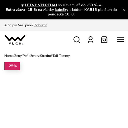
☀️
LETNÝ VÝPREDAJ
so zľavami až
do -50 %
☀️
A čo sa inde nedozvieš?
Prečítať viac
Extra zľava -15 %
na všetky
kabelky
s kódom
KAB15
platí len do
pondelka 10. 8.
A čo pre Vás, páni?
Zobrazit
S čím chybu neurobíš?
Pozri
Nech sa inšpirovať
Zobraziť
Výmena a vrátenie zadarmo
Zobraziť
Home
/
Ženy
/
Peňaženky
/
Stredné
/
Tali Tammy
-25%