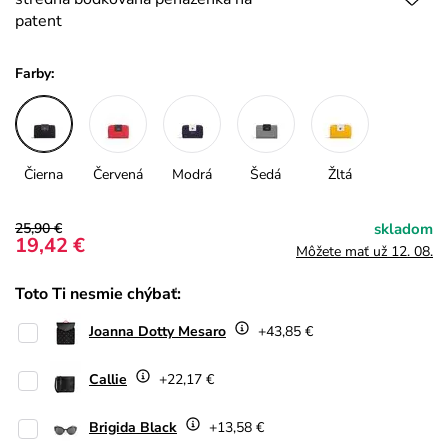
patent
Farby:
Čierna
Červená
Modrá
Šedá
Žltá
25,90 €
skladom
19,42 €
Môžete mať už 12. 08.
Toto Ti nesmie chýbať:
Joanna Dotty Mesaro
+43,85 €
Callie
+22,17 €
Brigida Black
+13,58 €