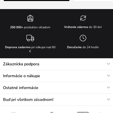
Vrátenie zdarma
do 30 dní
250 000+
produktov skladom
Doprava zadarmo
pri nákupe nad 60
Doručenie
do 24 hodín
€
Zákaznícka podpora
V pracovných dňoch Po-Pi: 8-17h
Informácie o nákupe
info@vuch.sk
Kontakt
Ostatné informácie
+421233456593
Najčastejšie otázky
O nás
Buď pri všetkom zásadnom!
Materiály a údržba
Kariéra
Doprava a platba
Novinky
Zľavy
Akcie
Darčekové poukazy