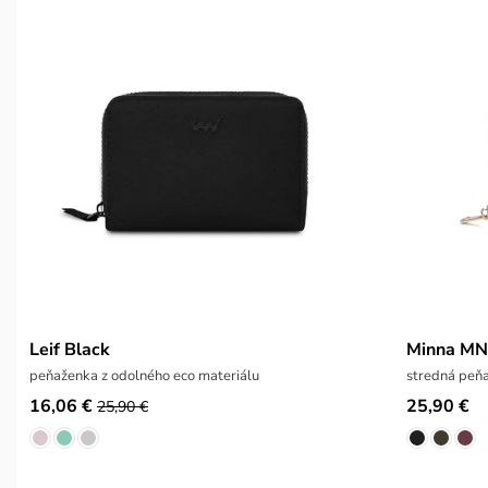
Leif Black
Minna MN
peňaženka z odolného eco materiálu
stredná pe
16,06 €
25,90 €
25,90 €