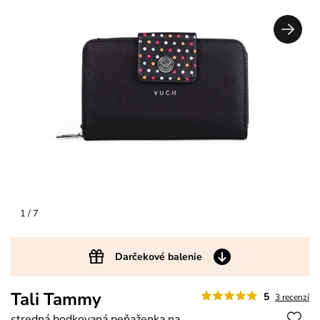
1
/ 7
Darčekové balenie
Tali Tammy
5
3 recenzí
stredná bodkovaná peňaženka na