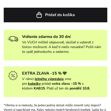
Pridať do košíka
Vrátenie zdarma do 30 dní
Vo VUCH môžeš objavovať, skúšať a vyberať z
tisícov možností. A keď ti niečo nesadne? Pošli nám
to späť jednoducho a zadarmo.
EXTRA ZĽAVA -15 % 🩷
V rámci
letného výpredaja
sme
pre
kabelky
pridali
extra zľavu −15 %
s
kódom
KAB15
. Platí už len do
pondělí 10.8.
"Všimla si si niekedy, že jeden jediný detail môže zmeniť celý dojem?
Vezmi si napríklad ma. Keby nebolo mojich farebných bodiek, ľudia by o