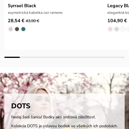
Syrrael Black
Legacy Bl
asymetrická kabelka cez rameno
elegantná k
28,54 €
104,90 €
43,90 €
DOTS
Nedaj šedi šancu! Bodky ako srdcová záležitosť.
Kolekcia DOTS je oslavou bodiek vo všetkých ich podobách.