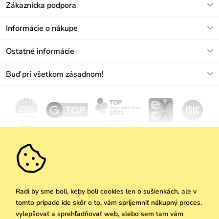
Zákaznícka podpora
V pracovných dňoch Po-Pi: 8-17h
Informácie o nákupe
info@vuch.sk
Kontakt
Ostatné informácie
+421233456593
Najčastejšie otázky
O nás
Buď pri všetkom zásadnom!
Materiály a údržba
Kariéra
Doprava a platba
Novinky
Zľavy
Akcie
Darčekové poukazy
Vrátenie a reklamácia
Velkoobchod
Odoberať
We Care
Zásady ochrany osobných údajov
tu
Vuchlook
Predajne
Praha
Radi by sme boli, keby boli cookies len o sušienkách, ale v
tomto prípade ide skôr o to, vám spríjemniť nákupný proces,
vylepšovať a sprehľadňovať web, alebo sem tam vám