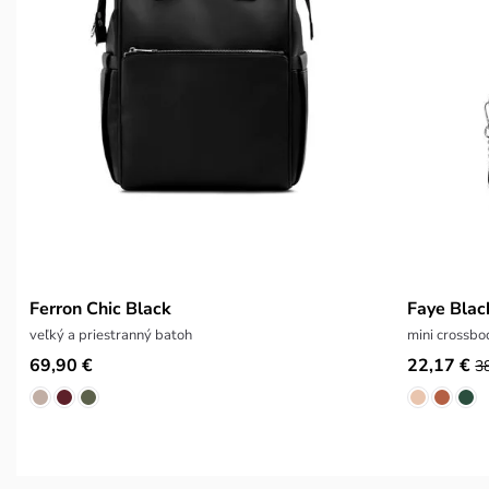
Ferron Chic Black
Faye Blac
veľký a priestranný batoh
mini crossbo
69,90 €
22,17 €
3