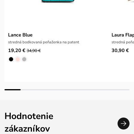
Lance Blue
Laura Fla
stredná bodkovaná peňaženka na patent
stredná peňa
19,20 €
30,90 €
34,90 €
Hodnotenie
zákazníkov