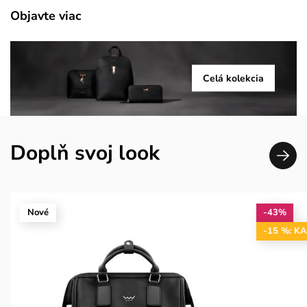
Objavte viac
Celá kolekcia
Doplň svoj look
Nové
-43%
-15 %: K