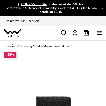
☀️
LETNÝ VÝPREDAJ
so zľavami až
do -50 %
☀️
Extra zľava -15 %
na všetky
kabelky
s kódom
KAB15
platí len do
A čo sa inde nedozvieš?
Prečítať viac
pondelka 10. 8.
A čo pre Vás, páni?
Zobrazit
S čím chybu neurobíš?
Pozri
Nech sa inšpirovať
Zobraziť
Home
/
Ženy
/
Peňaženky
/
Stredné
/
Maeva Diamond Black
Výmena a vrátenie zadarmo
Zobraziť
-38%