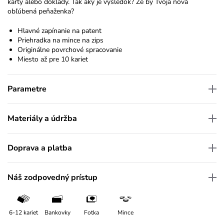
karty alebo doklady. Tak aký je výsledok? Že by Tvoja nová
obľúbená peňaženka?
Hlavné zapínanie na patent
Priehradka na mince na zips
Originálne povrchové spracovanie
Miesto až pre 10 kariet
Parametre
Materiály a údržba
Doprava a platba
Náš zodpovedný prístup
6-12 kariet
Bankovky
Fotka
Mince