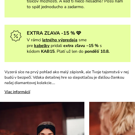
tisícov možností. A keď ti niečo nesadne? Pošli nám
to späť jednoducho a zadarmo.
EXTRA ZĽAVA -15 % 🩷
V rámci
letného výpredaja
sme
pre
kabelky
pridali
extra zľavu −15 %
s
kódom
KAB15
. Platí už len do
pondělí 10.8.
Vyzerá síce na prvý pohľad ako malý zápisník, ale Tvoje tajomstvá v nej
budú v bezpečí. Vďaka detailnej hre so slepotlačou je ďalšou členkou
našej diamantovej kolekcie.…
Viac informácií