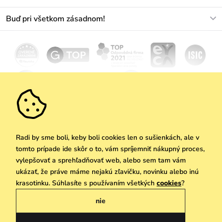
+421233456593
Najčastejšie otázky
O nás
Buď pri všetkom zásadnom!
Materiály a údržba
Kariéra
Doprava a platba
Novinky
Zľavy
Akcie
Darčekové poukazy
Vrátenie a reklamácia
Velkoobchod
Odoberať
We Care
Zásady ochrany osobných údajov
tu
Vuchlook
Predajne
Praha
Radi by sme boli, keby boli cookies len o sušienkách, ale v
tomto prípade ide skôr o to, vám spríjemniť nákupný proces,
vylepšovať a sprehľadňovať web, alebo sem tam vám
ukázať, že práve máme nejakú zľavičku, novinku alebo inú
Copyright © 2026 Vuch s.r.o. Všetky práva vyhradené. Technicky zabezpečuje
krasotinku. Súhlasíte s používaním všetkých
cookies
?
Simplia.cz
nie
Obchodne podmienky
Zásady ochrany osobných údajov