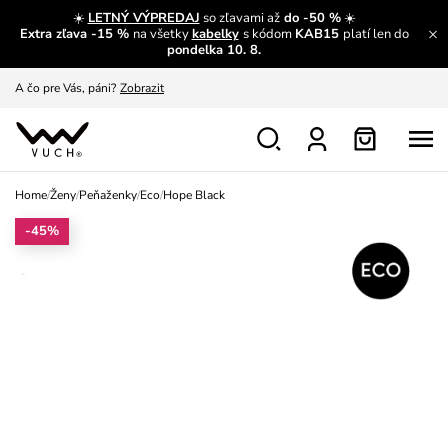
☀️
LETNÝ VÝPREDAJ
so zľavami až
do -50 %
☀️
Extra zľava -15 %
na všetky
kabelky
s kódom
KAB15
platí len do
A čo sa inde nedozvieš?
Prečítať viac
pondelka 10. 8.
A čo pre Vás, páni?
Zobrazit
S čím chybu neurobíš?
Pozri
Nech sa inšpirovať
Zobraziť
Home
/
Ženy
/
Peňaženky
/
Eco
/
Hope Black
Výmena a vrátenie zadarmo
Zobraziť
-45%