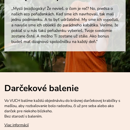
„Mysli (eco)logicky! Že nevieš, o čom je reč? No, predsa o
našich eco peňaženkách. Keď sme ich navrhovali, tak mali
jednu podmienku. A to byť udržateľné. My sme ich vypočuli,
a navyše sme ich obliekli do parádneho kabátika. Veríme, že
pokiaľ si u nás takú peňaženku vyberieš, Tvoje svedomie
zostane čisté. A možno Ti zostane už stále. Ako bonus
budeš mať dizajnovú spoločníčku na každý deň.“
Darčekové balenie
Vo VUCH balíme každú objednávku do krásnej darčekovej krabičky s
mašľou, aby rozbaľovanie bolo radosťou, či už pre seba alebo ako
darček pre niekoho blízkeho.
Bez starostí s balením.
Viac informácií