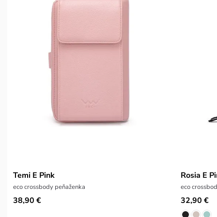
Temi E Pink
Rosia E P
eco crossbody peňaženka
eco crossbo
38,90 €
32,90 €