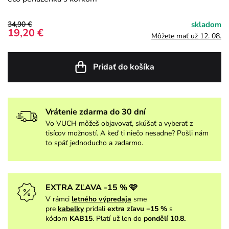
34,90 €
skladom
19,20 €
Môžete mať už 12. 08.
Pridať do košíka
Vrátenie zdarma do 30 dní
Vo VUCH môžeš objavovať, skúšať a vyberať z
tisícov možností. A keď ti niečo nesadne? Pošli nám
to späť jednoducho a zadarmo.
EXTRA ZĽAVA -15 % 🩷
V rámci
letného výpredaja
sme
pre
kabelky
pridali
extra zľavu −15 %
s
kódom
KAB15
. Platí už len do
pondělí 10.8.