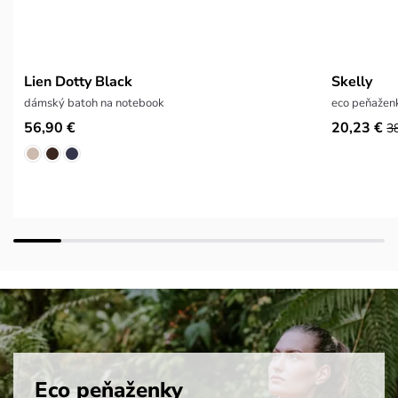
Lien Dotty Black
Skelly
dámský batoh na notebook
eco peňažen
56,90 €
20,23 €
3
Eco peňaženky