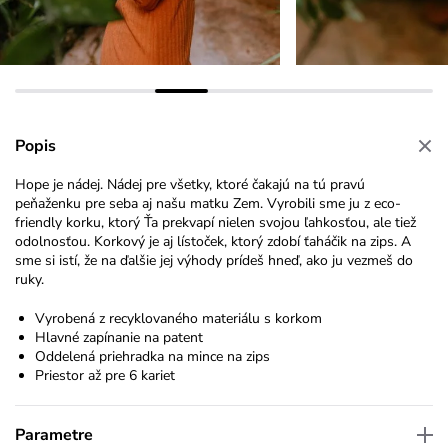
Popis
Hope je nádej. Nádej pre všetky, ktoré čakajú na tú pravú
peňaženku pre seba aj našu matku Zem. Vyrobili sme ju z eco-
friendly korku, ktorý Ťa prekvapí nielen svojou ľahkosťou, ale tiež
odolnosťou. Korkový je aj lístoček, ktorý zdobí ťaháčik na zips. A
sme si istí, že na ďalšie jej výhody prídeš hneď, ako ju vezmeš do
ruky.
Vyrobená z recyklovaného materiálu s korkom
Hlavné zapínanie na patent
Oddelená priehradka na mince na zips
Priestor až pre 6 kariet
Parametre