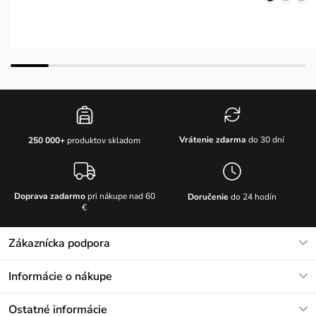
Vrátenie zdarma
do 30 dní
250 000+
produktov skladom
Doprava zadarmo
pri nákupe nad 60
Doručenie
do 24 hodín
€
Zákaznícka podpora
V pracovných dňoch Po-Pi: 8-17h
Informácie o nákupe
info@vuch.sk
Kontakt
Ostatné informácie