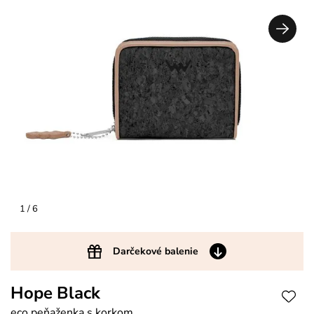
1
/ 6
Darčekové balenie
Hope Black
eco peňaženka s korkom