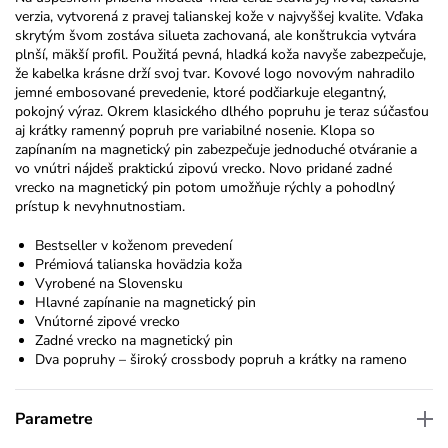
verzia, vytvorená z pravej talianskej kože v
najvyššej kvalite. Vďaka
skrytým švom zostáva silueta zachovaná, ale konštrukcia vytvára
plnší, mäkší profil. Použitá pevná, hladká koža navyše zabezpečuje,
že kabelka krásne drží svoj tvar. Kovové logo novovým nahradilo
jemné
embosované
prevedenie, ktoré podčiarkuje elegantný,
pokojný výraz. Okrem klasického dlhého popruhu je teraz súčasťou
aj krátky ramenný popruh pre variabilné nosenie. Klopa so
zapínaním na magnetický pin zabezpečuje jednoduché otváranie a
vo vnútri nájdeš praktickú zipovú vrecko. Novo pridané zadné
vrecko na magnetický pin potom umožňuje rýchly a pohodlný
prístup k nevyhnutnostiam.
Bestseller v koženom prevedení
Prémiová talianska hovädzia koža
Vyrobené na Slovensku
Hlavné zapínanie na magnetický pin
Vnútorné zipové vrecko
Zadné vrecko na magnetický pin
D
va
popruhy – široký
crossbody
popruh a krátky na rameno
Parametre