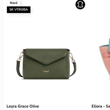
Nové
SK VÝROBA
Leyra Grace Olive
Eliora - S