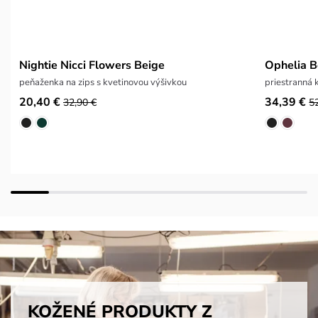
Nightie Nicci Flowers Beige
Ophelia B
peňaženka na zips s kvetinovou výšivkou
priestranná
20,40 €
34,39 €
32,90 €
5
KOŽENÉ PRODUKTY Z