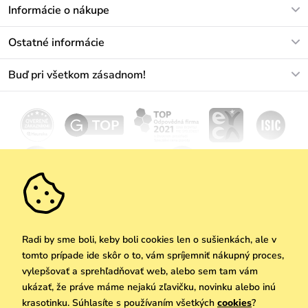
V pracovných dňoch Po-Pi: 8-17h
Informácie o nákupe
info@vuch.sk
Kontakt
Ostatné informácie
+421233456593
Najčastejšie otázky
O nás
Buď pri všetkom zásadnom!
Materiály a údržba
Kariéra
Doprava a platba
Novinky
Zľavy
Akcie
Darčekové poukazy
Vrátenie a reklamácia
Velkoobchod
Odoberať
We Care
Zásady ochrany osobných údajov
tu
Vuchlook
Predajne
Praha
Radi by sme boli, keby boli cookies len o sušienkách, ale v
tomto prípade ide skôr o to, vám spríjemniť nákupný proces,
vylepšovať a sprehľadňovať web, alebo sem tam vám
ukázať, že práve máme nejakú zľavičku, novinku alebo inú
Copyright © 2026 Vuch s.r.o. Všetky práva vyhradené. Technicky zabezpečuje
krasotinku. Súhlasíte s používaním všetkých
cookies
?