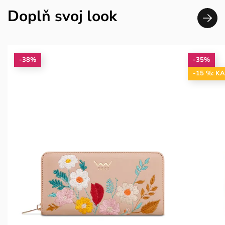
Doplň svoj look
-38%
-35%
-15 %: K