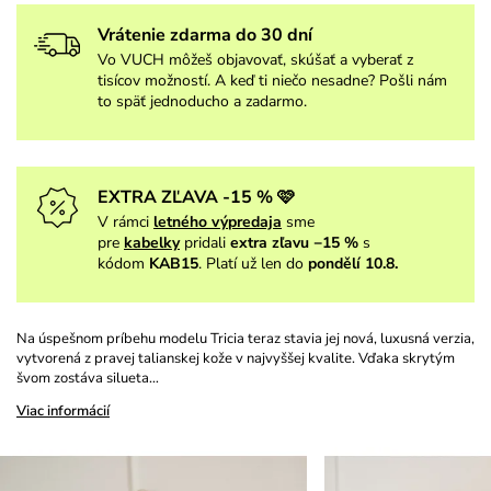
Vrátenie zdarma do 30 dní
Vo VUCH môžeš objavovať, skúšať a vyberať z
tisícov možností. A keď ti niečo nesadne? Pošli nám
to späť jednoducho a zadarmo.
EXTRA ZĽAVA -15 % 🩷
V rámci
letného výpredaja
sme
pre
kabelky
pridali
extra zľavu −15 %
s
kódom
KAB15
. Platí už len do
pondělí 10.8.
Na úspešnom príbehu modelu Tricia teraz stavia jej nová, luxusná verzia,
vytvorená z pravej talianskej kože v najvyššej kvalite. Vďaka skrytým
švom zostáva silueta…
Viac informácií