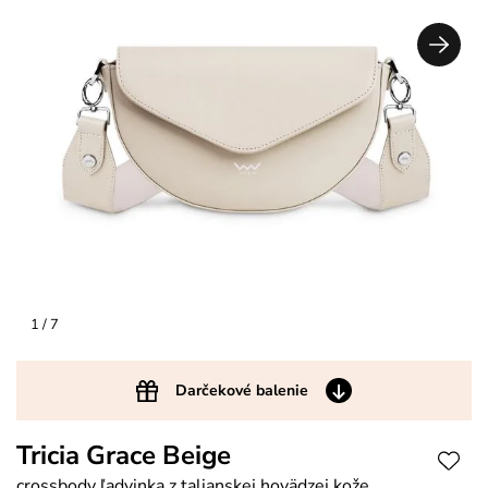
1
/ 7
Darčekové balenie
Tricia Grace Beige
crossbody ľadvinka z talianskej hovädzej kože