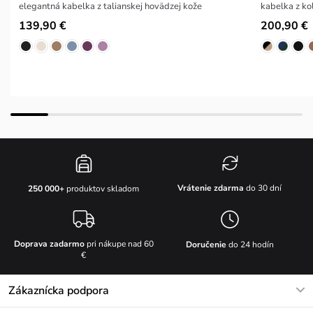
elegantná kabelka z talianskej hovädzej kože
kabelka z 
139,90 €
200,90 €
Vrátenie zdarma
do 30 dní
250 000+
produktov skladom
Doprava zadarmo
pri nákupe nad 60
Doručenie
do 24 hodín
€
Zákaznícka podpora