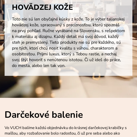
HOVÄDZEJ KOŽE
Toto nie sú len obyčajné kúsky z kože. To je výber talianskej
hovädzej kože, spracovaný s precíznosťou, ktorú spoznáš
na prvý pohľad. Ručne vyrábané na Slovensku, s rešpektom
k materiálu aj dizajnu. Každý detail má svoj dôvod, každý
steh je premyslený. Tieto produkty nie sú pre každého, sú
pre tých, ktorí chcú nosiť kvalitu s váhou, charakterom a
osobitosťou. Prijmi luxus, ktorý s Tebou rastie, a nechaj
svoj štýl hovoriť s nenútenou istotou. Či už ideš do práce,
do mesta, alebo len tak von.
Darčekové balenie
Vo VUCH balíme každú objednávku do krásnej darčekovej krabičky s
mašľou, aby rozbaľovanie bolo radosťou, či už pre seba alebo ako