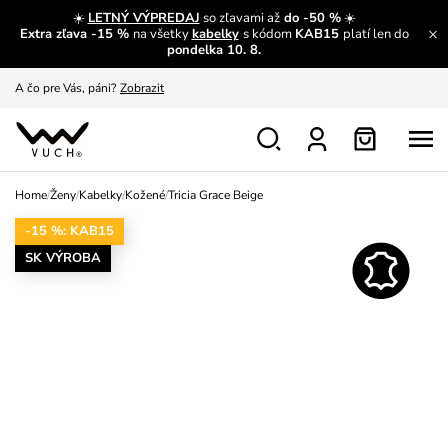
☀️
LETNÝ VÝPREDAJ
so zľavami až
do -50 %
☀️
Extra zľava -15 %
na všetky
kabelky
s kódom
KAB15
platí len do
A čo sa inde nedozvieš?
Prečítať viac
pondelka 10. 8.
A čo pre Vás, páni?
Zobrazit
S čím chybu neurobíš?
Pozri
Nech sa inšpirovať
Zobraziť
Home
/
Ženy
/
Kabelky
/
Kožené
/
Tricia Grace Beige
Výmena a vrátenie zadarmo
Zobraziť
-15 %: KAB15
SK VÝROBA