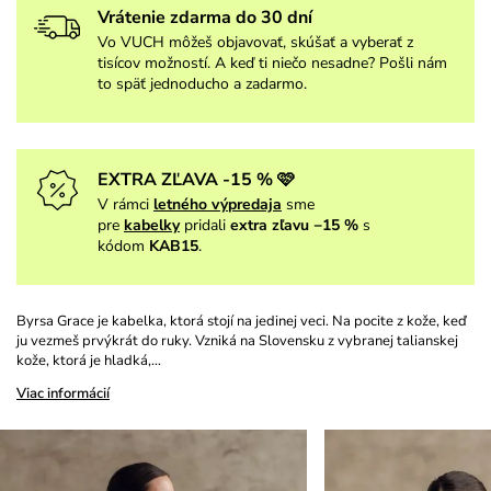
Vrátenie zdarma do 30 dní
Vo VUCH môžeš objavovať, skúšať a vyberať z
tisícov možností. A keď ti niečo nesadne? Pošli nám
to späť jednoducho a zadarmo.
EXTRA ZĽAVA -15 % 🩷
V rámci
letného výpredaja
sme
pre
kabelky
pridali
extra zľavu −15 %
s
kódom
KAB15
.
Byrsa Grace je kabelka, ktorá stojí na jedinej veci. Na pocite z kože, keď
ju vezmeš prvýkrát do ruky. Vzniká na Slovensku z vybranej talianskej
kože, ktorá je hladká,…
Viac informácií