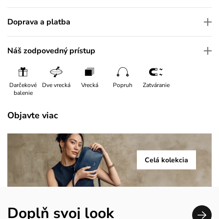
Doprava a platba
Náš zodpovedný prístup
Darčekové
Dve vrecká
Vrecká
Popruh
Zatváranie
balenie
Objavte viac
Celá kolekcia
Doplň svoj look