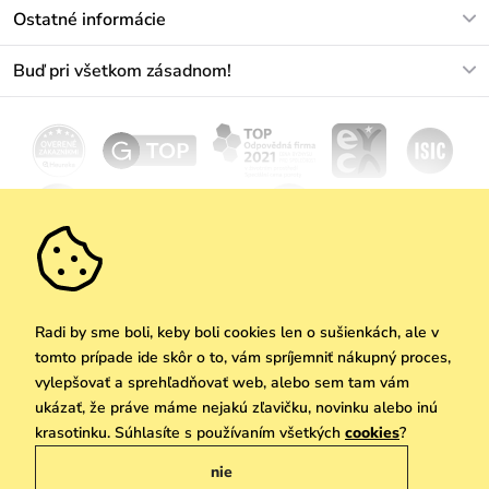
Kontakt
Ostatné informácie
+421233456593
Najčastejšie otázky
O nás
Buď pri všetkom zásadnom!
Materiály a údržba
Kariéra
Doprava a platba
Novinky
Zľavy
Akcie
Darčekové poukazy
Vrátenie a reklamácia
Velkoobchod
Odoberať
We Care
Zásady ochrany osobných údajov
tu
Vuchlook
Predajne
Praha
Radi by sme boli, keby boli cookies len o sušienkách, ale v
tomto prípade ide skôr o to, vám spríjemniť nákupný proces,
vylepšovať a sprehľadňovať web, alebo sem tam vám
ukázať, že práve máme nejakú zľavičku, novinku alebo inú
Copyright © 2026 Vuch s.r.o. Všetky práva vyhradené. Technicky zabezpečuje
krasotinku. Súhlasíte s používaním všetkých
cookies
?
Simplia.cz
nie
Obchodne podmienky