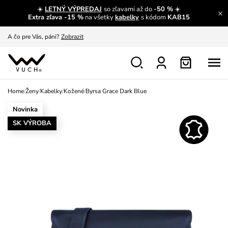
☀️
LETNÝ VÝPREDAJ
so zľavami až do
-50 %
☀️
A čo pre Vás, páni?
Zobrazit
Extra zľava -15 %
na všetky
kabelky
s kódom
KAB15
S čím chybu neurobíš?
Pozri
Nech sa inšpirovať
Zobraziť
Výmena a vrátenie zadarmo
Zobraziť
Home
/
Ženy
/
Kabelky
/
Kožené
/
Byrsa Grace Dark Blue
Novinka
SK VÝROBA