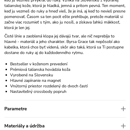
keď ju vezmeš prvýkrát do ruky. Vzniká na Slovensku z vybranej
talianskej kože, ktorá je hladká, jemná a pritom pevná. Ten moment,
keď ju vezmeš do ruky a hneď vieš, že je iná, aj keď to nevieš presne
pomenovať. Časom sa ten pocit ešte prehlbuje, pretože materiál si
začne viac rozumieť s tým, ako ju nosíš, a získava ľahkú mäkkosť,
ktorá je len jej.
Čisté línie a zaoblená klopa jej dávajú tvar, ale nič neprebíja to
hlavné - materiál a jeho charakter. Byrsa Grace tak nepôsobí ako
kabelka, ktorá chce byť videná, skôr ako taká, ktorá sa Ti postupne
dostane do ruky aj do každodenného rytmu.
Bestseller v koženom prevedení
Prémiová talianska hovädzia koža
Vyrobené na Slovensku
Hlavné zapínanie na magnet
Vnútorný priestor rozdelený do dvoch častí
Nastaviteľný
crossbody
popruh
Parametre
Materiály a údržba