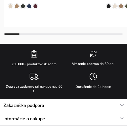
Vrátenie zdarma
do 30 dní
250 000+
produktov skladom
Doprava zadarmo
pri nákupe nad 60
Doručenie
do 24 hodín
€
Zákaznícka podpora
V pracovných dňoch Po-Pi: 8-17h
Informácie o nákupe
info@vuch.sk