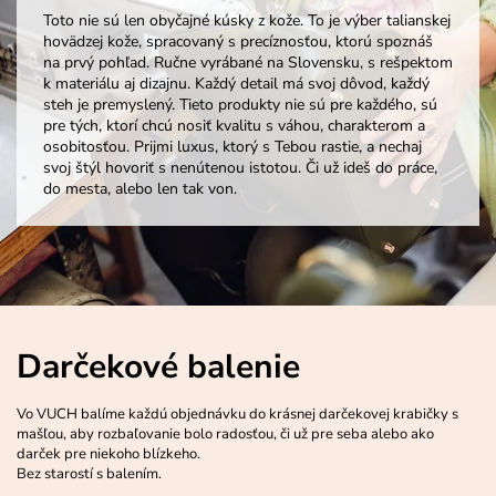
Toto nie sú len obyčajné kúsky z kože. To je výber talianskej
hovädzej kože, spracovaný s precíznosťou, ktorú spoznáš
na prvý pohľad. Ručne vyrábané na Slovensku, s rešpektom
k materiálu aj dizajnu. Každý detail má svoj dôvod, každý
steh je premyslený. Tieto produkty nie sú pre každého, sú
pre tých, ktorí chcú nosiť kvalitu s váhou, charakterom a
osobitosťou. Prijmi luxus, ktorý s Tebou rastie, a nechaj
svoj štýl hovoriť s nenútenou istotou. Či už ideš do práce,
do mesta, alebo len tak von.
Darčekové balenie
Vo VUCH balíme každú objednávku do krásnej darčekovej krabičky s
mašľou, aby rozbaľovanie bolo radosťou, či už pre seba alebo ako
darček pre niekoho blízkeho.
Bez starostí s balením.