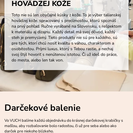
HOVÄDZEJ KOŽE
Toto nie sú len obyčajné kúsky z kože. To je výber talianskej
hovädzej kože, spracovaný s precíznosťou, ktorú spoznáš
na prvý pohľad. Ručne vyrábané na Slovensku, s rešpektom
k materiálu aj dizajnu. Každý detail má svoj dôvod, každý
steh je premyslený. Tieto produkty nie sú pre každého, sú
pre tých, ktorí chcú nosiť kvalitu s váhou, charakterom a
osobitosťou. Prijmi luxus, ktorý s Tebou rastie, a nechaj
svoj štýl hovoriť s nenútenou istotou. Či už ideš do práce,
do mesta, alebo len tak von.
Darčekové balenie
Vo VUCH balíme každú objednávku do krásnej darčekovej krabičky s
mašľou, aby rozbaľovanie bolo radosťou, či už pre seba alebo ako
darček pre niekoho blízkeho.