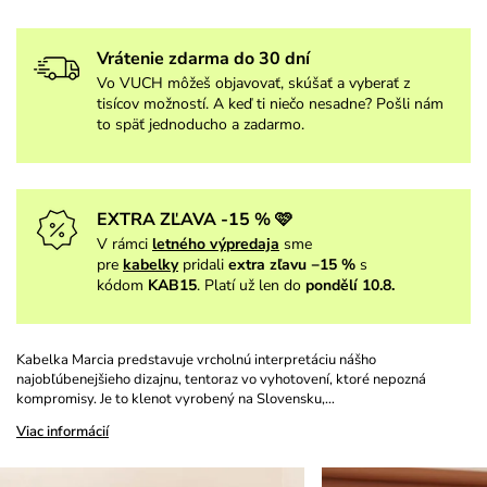
Vrátenie zdarma do 30 dní
Vo VUCH môžeš objavovať, skúšať a vyberať z
tisícov možností. A keď ti niečo nesadne? Pošli nám
to späť jednoducho a zadarmo.
EXTRA ZĽAVA -15 % 🩷
V rámci
letného výpredaja
sme
pre
kabelky
pridali
extra zľavu −15 %
s
kódom
KAB15
. Platí už len do
pondělí 10.8.
Kabelka Marcia predstavuje vrcholnú interpretáciu nášho
najobľúbenejšieho dizajnu, tentoraz vo vyhotovení, ktoré nepozná
kompromisy. Je to klenot vyrobený na Slovensku,…
Viac informácií