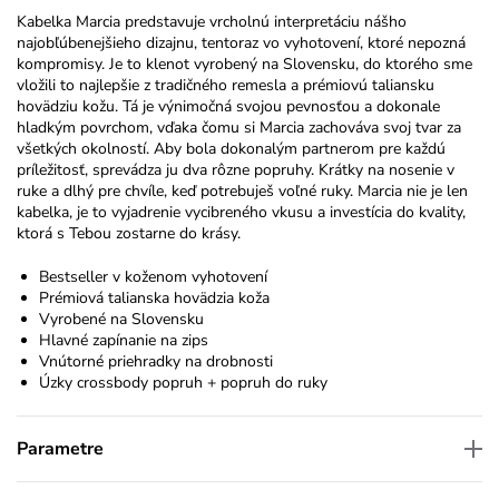
Kabelka Marcia predstavuje vrcholnú interpretáciu nášho
najobľúbenejšieho dizajnu, tentoraz vo vyhotovení, ktoré nepozná
kompromisy. Je to klenot vyrobený na Slovensku, do ktorého sme
vložili to najlepšie z tradičného remesla a prémiovú taliansku
hovädziu kožu. Tá je výnimočná svojou pevnosťou a dokonale
hladkým povrchom, vďaka čomu si Marcia zachováva svoj tvar za
všetkých okolností. Aby bola dokonalým partnerom pre každú
príležitosť, sprevádza ju dva rôzne popruhy. Krátky na nosenie v
ruke a dlhý pre chvíle, keď potrebuješ voľné ruky. Marcia nie je len
kabelka, je to vyjadrenie vycibreného vkusu a investícia do kvality,
ktorá s Tebou zostarne do krásy.
Bestseller v koženom vyhotovení
Prémiová talianska hovädzia koža
Vyrobené na Slovensku
Hlavné zapínanie na zips
Vnútorné priehradky na drobnosti
Úzky crossbody popruh + popruh do ruky
Parametre