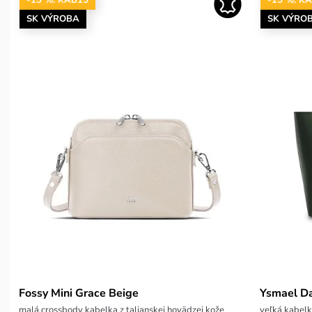
SK VÝROBA
SK VÝRO
Fossy Mini Grace Beige
Ysmael D
malá crossbody kabelka z talianskej hovädzej kože
veľká kabelk