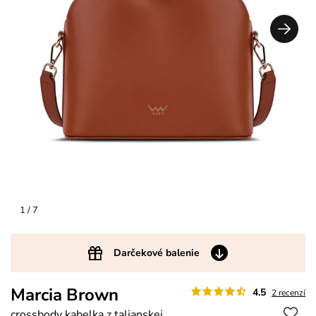
1
/ 7
Darčekové balenie
Marcia Brown
4.5
2 recenzí
crossbody kabelka z talianskej