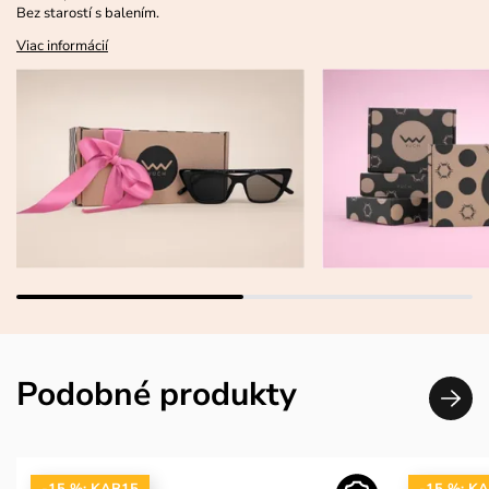
Bez starostí s balením.
Viac informácií
Podobné produkty
-15 %: KAB15
-15 %: K