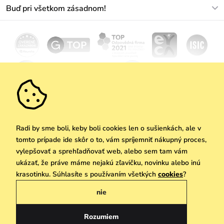
O nás
Buď pri všetkom zásadnom!
Materiály a údržba
Kariéra
Doprava a platba
Novinky
Zľavy
Akcie
Darčekové poukazy
Vrátenie a reklamácia
Velkoobchod
Odoberať
We Care
Zásady ochrany osobných údajov
tu
Vuchlook
Predajne
Praha
Radi by sme boli, keby boli cookies len o sušienkách, ale v
tomto prípade ide skôr o to, vám spríjemniť nákupný proces,
vylepšovať a sprehľadňovať web, alebo sem tam vám
ukázať, že práve máme nejakú zľavičku, novinku alebo inú
Copyright © 2026 Vuch s.r.o. Všetky práva vyhradené. Technicky zabezpečuje
krasotinku. Súhlasíte s používaním všetkých
cookies
?
Simplia.cz
nie
Obchodne podmienky
Zásady ochrany osobných údajov
Rozumiem