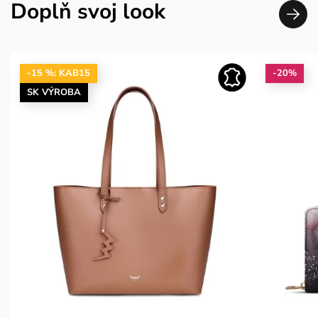
Doplň svoj look
-15 %: KAB15
-20%
SK VÝROBA