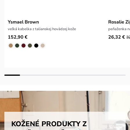
Ysmael Brown
Rosalie Z
veľká kabelka z talianskej hovädzej kože
peňaženka na
152,90 €
26,32 €
3
KOŽENÉ PRODUKTY Z