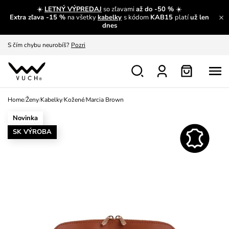
A čo sa inde nedozvieš?
Prečítať viac
☀️
LETNÝ VÝPREDAJ
so zľavami
až do -50 %
☀️
Extra zľava -15 %
na všetky
kabelky
s kódom
KAB15
platí
už len
A čo pre Vás, páni?
Zobrazit
dnes
S čím chybu neurobíš?
Pozri
Nech sa inšpirovať
Zobraziť
Výmena a vrátenie zadarmo
Zobraziť
Home
/
Ženy
/
Kabelky
/
Kožené
/
Marcia Brown
Novinka
SK VÝROBA