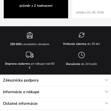
průměr z 2 hodnocení
přidáno 03. 06. 2026
Vrátenie zdarma
do 30 dní
250 000+
produktov skladom
Doprava zadarmo
pri nákupe nad 60
Doručenie
do 24 hodín
€
Zákaznícka podpora
V pracovných dňoch Po-Pi: 8-17h
Informácie o nákupe
info@vuch.sk
Kontakt
Ostatné informácie
+421233456593
Najčastejšie otázky