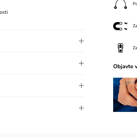
P
osti
Za
Za
Objavte 