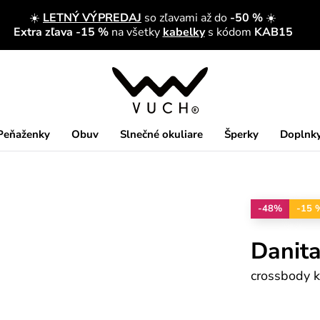
☀️
LETNÝ VÝPREDAJ
so zľavami až do
-50 %
☀️
Extra zľava -15 %
na všetky
kabelky
s kódom
KAB15
Peňaženky
Obuv
Slnečné okuliare
Šperky
Doplnk
-48%
-15 
Danit
crossbody 