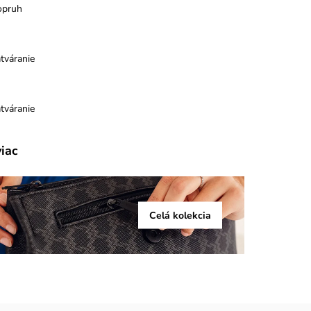
opruh
tváranie
tváranie
viac
Celá kolekcia