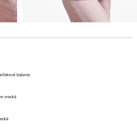
rčekové balenie
e vrecká
recká