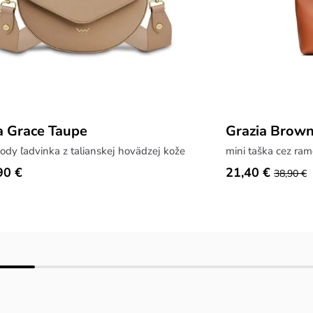
ia Grace Taupe
Grazia Brow
ody ľadvinka z talianskej hovädzej kože
mini taška cez ra
90 €
21,40 €
38,90 €