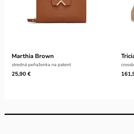
Marthia Brown
Tric
stredná peňaženka na patent
crossb
25,90 €
161,