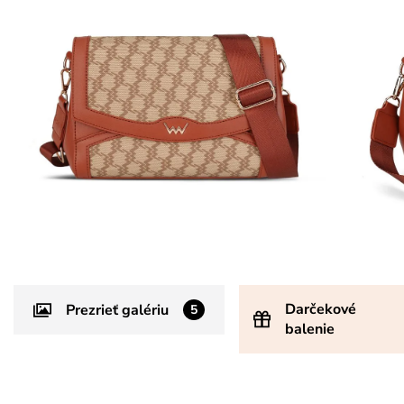
Darčekové
Prezrieť galériu
5
balenie