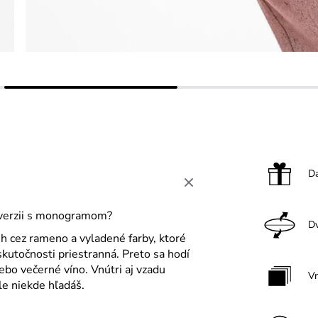
Da
o verzii s monogramom?
Dv
uh cez rameno a vyladené farby, ktoré
skutočnosti priestranná. Preto sa hodí
ebo večerné víno. Vnútri aj vzadu
V
le niekde hľadáš.