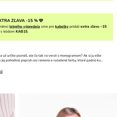
XTRA ZĽAVA -15 % 🩷
rámci
letného výpredaja
sme pre
kabelky
pridali
extra zľavu −15
s kódom
KAB15
.
 už určite poznáš, ale čo tak vo verzii s monogramom? Ak si ju ešte
 jej pohodlný popruh cez rameno a vyladené farby, ktoré padnú ku…
ií