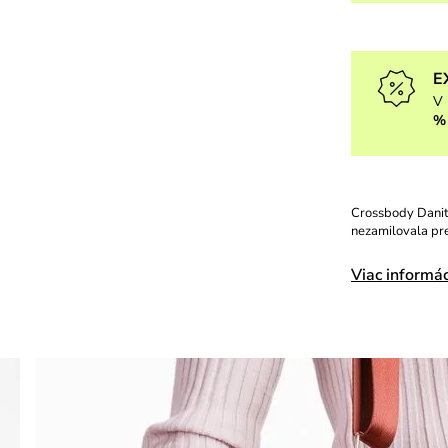
E
V 
%
Crossbody Danita
nezamilovala pre
Viac informác