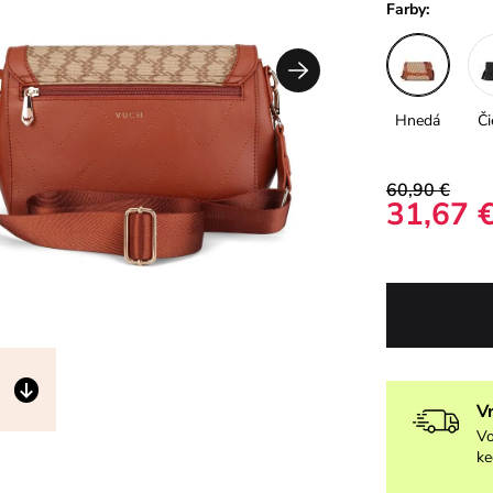
Farby:
Hnedá
Či
60,90 €
31,67 
V
Vo
ke