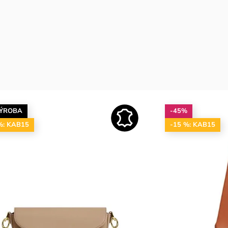
VÝROBA
-45%
%: KAB15
-15 %: KAB15