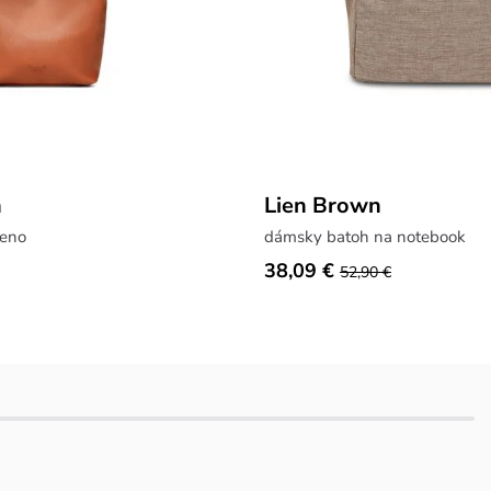
n
Lien Brown
meno
dámsky batoh na notebook
38,09 €
52,90 €