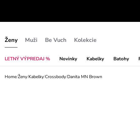
Ženy
Muži
Be Vuch
Kolekcie
LETNÝ VÝPREDAJ %
Novinky
Kabelky
Batohy
Home
/
Ženy
/
Kabelky
/
Crossbody
/
Danita MN Brown