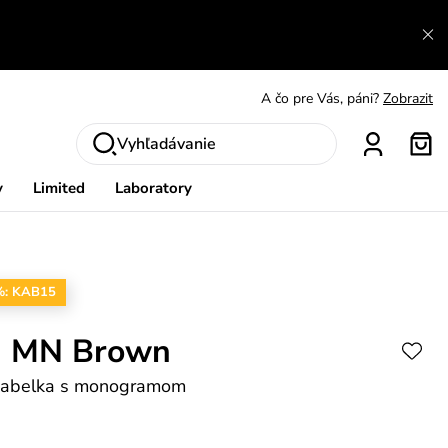
A čo sa inde nedozvieš?
Prečítať viac
A čo pre Vás, páni?
Zobrazit
S čím chybu neurobíš?
Pozri
Vyhľadávanie
Nech sa inšpirovať
Zobraziť
y
Limited
Laboratory
Výmena a vrátenie zadarmo
Zobraziť
%: KAB15
a MN Brown
kabelka s monogramom