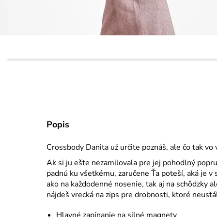
Popis
Crossbody Danita už určite poznáš, ale čo tak v
Ak si ju ešte nezamilovala pre jej pohodlný popr
padnú ku všetkému, zaručene Ťa poteší, aká je v 
ako na každodenné nosenie, tak aj na schôdzky al
nájdeš vrecká na zips pre drobnosti, ktoré neustá
Hlavné zapínanie na silné magnety