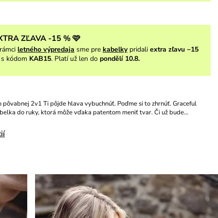
XTRA ZĽAVA -15 % 🩷
rámci
letného výpredaja
sme pre
kabelky
pridali
extra zľavu −15
s kódom
KAB15
. Platí už len do
pondělí 10.8.
jto pôvabnej 2v1 Ti pôjde hlava vybuchnúť. Poďme si to zhrnúť. Graceful
belka do ruky, ktorá môže vďaka patentom meniť tvar. Či už bude…
ií