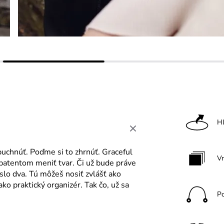
H
ybuchnúť. Poďme si to zhrnúť. Graceful
V
 patentom meniť tvar. Či už bude práve
íslo dva. Tú môžeš nosiť zvlášť ako
ako praktický organizér. Tak čo, už sa
P