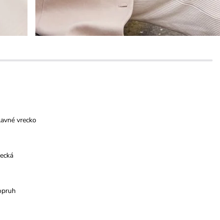
lavné vrecko
recká
opruh