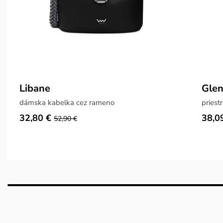
Libane
Glen
dámska kabelka cez rameno
priest
32,80 €
38,0
52,90 €