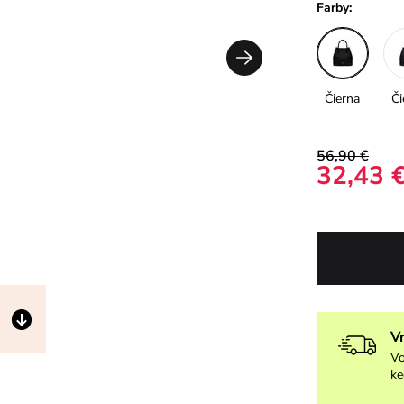
Farby:
Čierna
Či
56,90 €
32,43 
V
Vo
ke