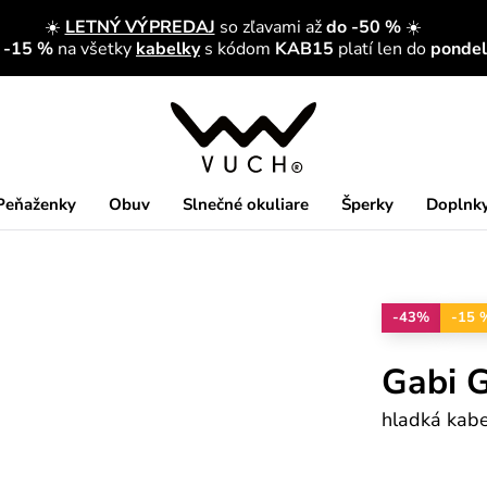
☀️
LETNÝ VÝPREDAJ
so zľavami až
do -50 %
☀️
a -15 %
na všetky
kabelky
s kódom
KAB15
platí len do
pondelk
Peňaženky
Obuv
Slnečné okuliare
Šperky
Doplnk
-43%
-15 
Gabi G
hladká kabe