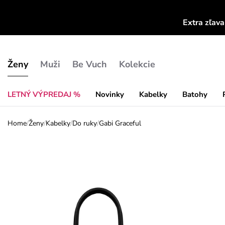
Extra zľav
Ženy
Muži
Be Vuch
Kolekcie
LETNÝ VÝPREDAJ %
Novinky
Kabelky
Batohy
Home
/
Ženy
/
Kabelky
/
Do ruky
/
Gabi Graceful