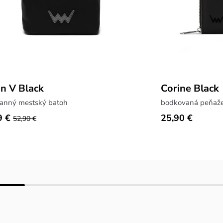
n V Black
Corine Black
ranný mestský batoh
bodkovaná peňaže
9 €
25,90 €
52,90 €