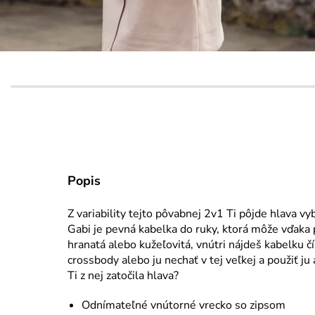
Popis
Z variability tejto pôvabnej 2v1 Ti pôjde hlava v
Gabi je pevná kabelka do ruky, ktorá môže vďaka
hranatá alebo kužeľovitá, vnútri nájdeš kabelku č
crossbody alebo ju nechať v tej veľkej a použiť ju 
Ti z nej zatočila hlava?
Odnímateľné vnútorné vrecko so zipsom