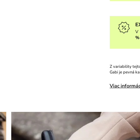
E
V 
%
Z variability te
Gabi je pevná ka
Viac informác