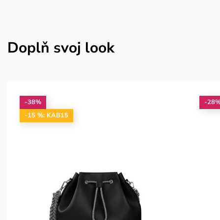
Doplň svoj look
-38%
-28
-15 %: KAB15