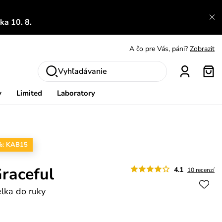
A čo sa inde nedozvieš?
Prečítať viac
a 10. 8.
A čo pre Vás, páni?
Zobrazit
S čím chybu neurobíš?
Pozri
Nech sa inšpirovať
Zobraziť
Vyhľadávanie
Výmena a vrátenie zadarmo
Zobraziť
y
Limited
Laboratory
%: KAB15
raceful
4.1
10 recenzí
lka do ruky