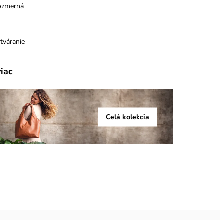
ozmerná
tváranie
viac
Celá kolekcia