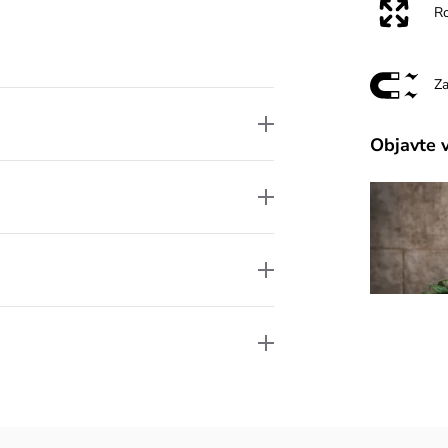
R
Za
Objavte 