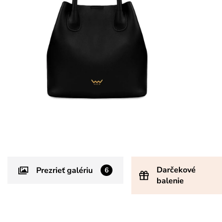
Darčekové
Prezrieť galériu
6
balenie