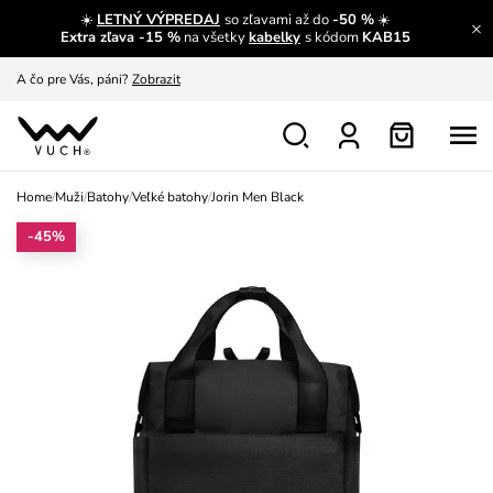
☀️
LETNÝ VÝPREDAJ
so zľavami až do
-50 %
☀️
A čo sa inde nedozvieš?
Prečítať viac
Extra zľava -15 %
na všetky
kabelky
s kódom
KAB15
A čo pre Vás, páni?
Zobrazit
S čím chybu neurobíš?
Pozri
Nech sa inšpirovať
Zobraziť
Home
/
Muži
/
Batohy
/
Veľké batohy
/
Jorin Men Black
Výmena a vrátenie zadarmo
Zobraziť
-45%