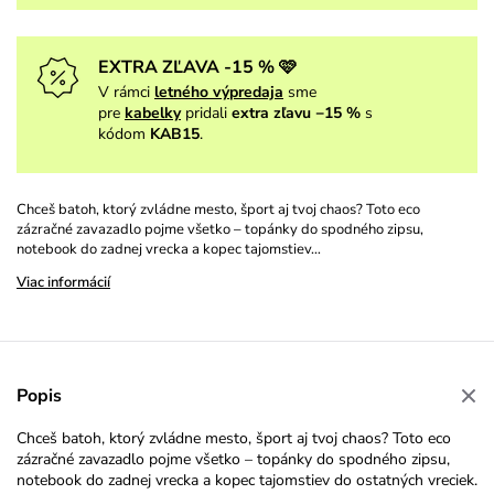
EXTRA ZĽAVA -15 % 🩷
V rámci
letného výpredaja
sme
pre
kabelky
pridali
extra zľavu −15 %
s
kódom
KAB15
.
Chceš batoh, ktorý zvládne mesto, šport aj tvoj chaos? Toto eco
zázračné zavazadlo pojme všetko – topánky do spodného zipsu,
notebook do zadnej vrecka a kopec tajomstiev…
Viac informácií
Popis
Chceš batoh, ktorý zvládne mesto, šport aj tvoj chaos? Toto eco
zázračné zavazadlo pojme všetko – topánky do spodného zipsu,
notebook do zadnej vrecka a kopec tajomstiev do ostatných vreciek.