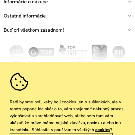
Informácie o nákupe
info@vuch.sk
Kontakt
Ostatné informácie
+421233456593
Najčastejšie otázky
O nás
Buď pri všetkom zásadnom!
Materiály a údržba
Kariéra
Doprava a platba
Novinky
Zľavy
Akcie
Darčekové poukazy
Vrátenie a reklamácia
Velkoobchod
Odoberať
We Care
Zásady ochrany osobných údajov
tu
Vuchlook
Predajne
Praha
Radi by sme boli, keby boli cookies len o sušienkách, ale v
tomto prípade ide skôr o to, vám spríjemniť nákupný proces,
vylepšovať a sprehľadňovať web, alebo sem tam vám
ukázať, že práve máme nejakú zľavičku, novinku alebo inú
Copyright © 2026 Vuch s.r.o. Všetky práva vyhradené. Technicky zabezpečuje
krasotinku. Súhlasíte s používaním všetkých
cookies
?
Simplia.cz