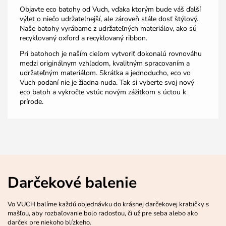
Objavte eco batohy od Vuch, vďaka ktorým bude váš ďalší
výlet o niečo udržateľnejší, ale zároveň stále dosť štýlový.
Naše batohy vyrábame z udržateľných materiálov, ako sú
recyklovaný oxford a recyklovaný ribbon.
Pri batohoch je naším cieľom vytvoriť dokonalú rovnováhu
medzi originálnym vzhľadom, kvalitným spracovaním a
udržateľným materiálom. Skrátka a jednoducho, eco vo
Vuch podaní nie je žiadna nuda. Tak si vyberte svoj nový
eco batoh a vykročte vstúc novým zážitkom s úctou k
prírode.
Darčekové balenie
Vo VUCH balíme každú objednávku do krásnej darčekovej krabičky s
mašľou, aby rozbaľovanie bolo radosťou, či už pre seba alebo ako
darček pre niekoho blízkeho.