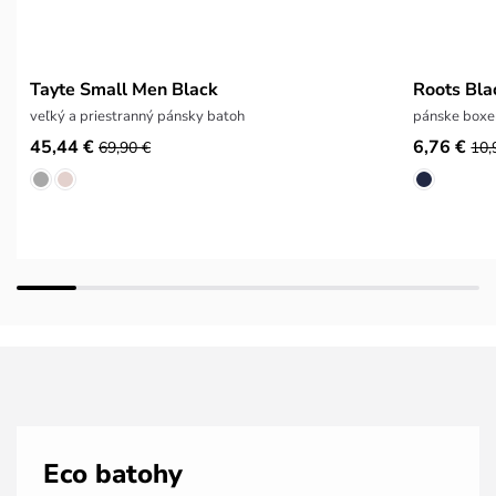
Tayte Small Men Black
Roots Bla
veľký a priestranný pánsky batoh
pánske boxe
45,44 €
6,76 €
69,90 €
10,
Eco batohy