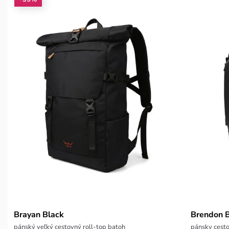
Brayan Black
Brendon B
pánský veľký cestovný roll-top batoh
pánsky cest