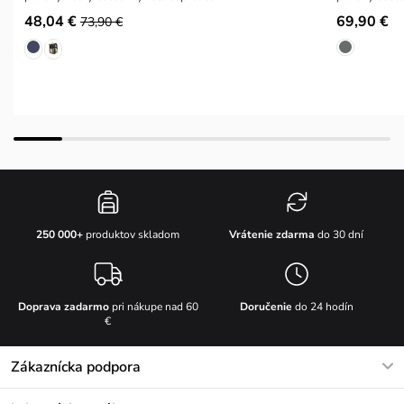
48,04 €
69,90 €
73,90 €
Vrátenie zdarma
do 30 dní
250 000+
produktov skladom
Doprava zadarmo
pri nákupe nad 60
Doručenie
do 24 hodín
€
Zákaznícka podpora
V pracovných dňoch Po-Pi: 8-17h