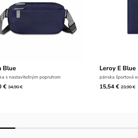
a Blue
Leroy E Blue
nka s nastaviteľným popruhom
pánska športová 
0 €
15,54 €
34,90 €
23,90 €