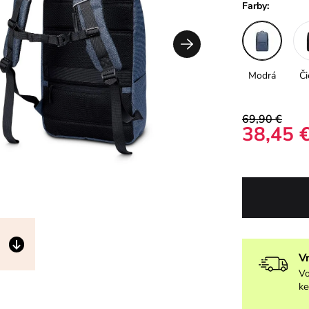
Farby:
Modrá
Či
69,90 €
38,45 
V
Vo
ke