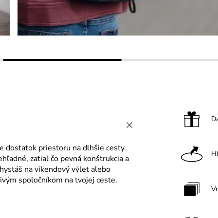
Da
e dostatok priestoru na dlhšie cesty.
H
hľadné, zatiaľ čo pevná konštrukcia a
chystáš na víkendový výlet alebo
ivým spoločníkom na tvojej ceste.
V