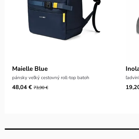
Maielle Blue
Inol
pánsky veľký cestovný roll-top batoh
ľadvi
48,04 €
19,2
73,90 €