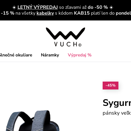
☀️
LETNÝ VÝPREDAJ
so zľavami až
do -50 %
☀️
a -15 %
na všetky
kabelky
s kódom
KAB15
platí len do
pondelk
Slnečné okuliare
Náramky
Výpredaj %
-45%
Sygur
pánsky veľk