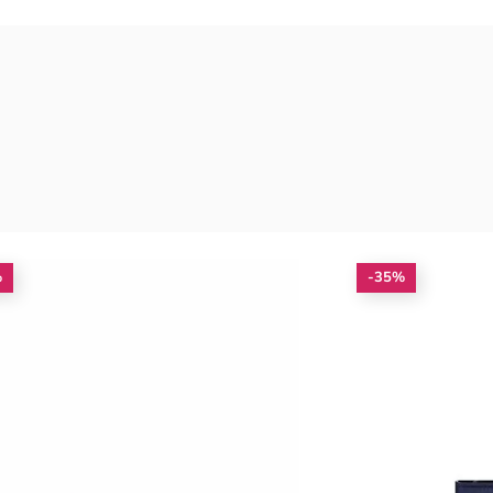
%
-35%