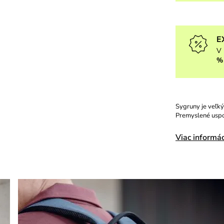
E
V 
%
Sygruny je veľký
Premyslené uspor
Viac informác