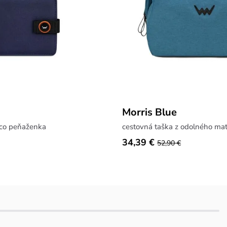
Morris Blue
eco peňaženka
cestovná taška z odolného mat
34,39 €
52,90 €