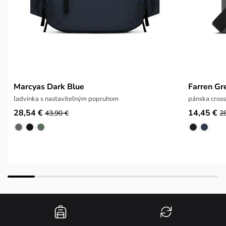
Marcyas Dark Blue
Farren Gr
ľadvinka s nastaviteľným popruhom
pánska cros
28,54 €
14,45 €
43,90 €
2