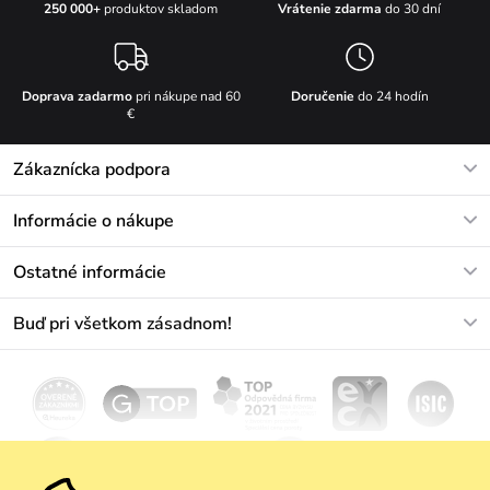
Vrátenie zdarma
do 30 dní
250 000+
produktov skladom
Doprava zadarmo
pri nákupe nad 60
Doručenie
do 24 hodín
€
Zákaznícka podpora
V pracovných dňoch Po-Pi: 8-17h
Informácie o nákupe
info@vuch.sk
Kontakt
Ostatné informácie
+421233456593
Najčastejšie otázky
O nás
Buď pri všetkom zásadnom!
Materiály a údržba
Kariéra
Doprava a platba
Novinky
Zľavy
Akcie
Darčekové poukazy
Vrátenie a reklamácia
Velkoobchod
Odoberať
We Care
Zásady ochrany osobných údajov
tu
Vuchlook