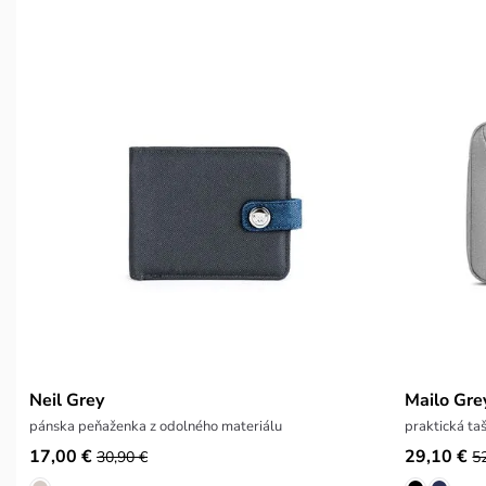
Neil Grey
Mailo Gre
pánska peňaženka z odolného materiálu
praktická ta
17,00 €
29,10 €
30,90 €
5