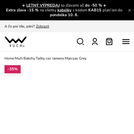
☀️
LETNÝ VÝPREDAJ
so zľavami až
do -50 %
☀️
Extra zľava -15 %
na všetky
kabelky
s kódom
KAB15
platí len do
A čo sa inde nedozvieš?
Prečítať viac
pondelka 10. 8.
A čo pre Vás, páni?
Zobrazit
S čím chybu neurobíš?
Pozri
Nech sa inšpirovať
Zobraziť
Home
/
Muži
/
Batohy
/
Tašky cez rameno
/
Marcyas Grey
Výmena a vrátenie zadarmo
Zobraziť
-35%