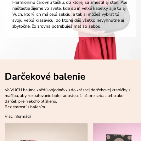
Hermioninu čarovnú tašku, do ktorej sa zmestil aj stan. Ale
našťastie žijeme vo svete, kde sú in veľké kabelky a je tu aj
Vuch, ktorý ich má celú sekciu, a tak si môžeš vybrať tú
svoju veľkú krasavicu, do ktorej dáš všetko nevyhnutné aj
zbytočné, čo zrovna potrebuješ mať so sebou.
Darčekové balenie
Vo VUCH balíme každú objednávku do krásnej darčekovej krabičky s
mašľou, aby rozbaľovanie bolo radosťou, či už pre seba alebo ako
darček pre niekoho blízkeho.
Bez starostí s balením.
Viac informácií