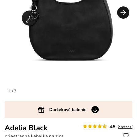
1
/ 7
Darčekové balenie
Adelia Black
4.5
2 recenzí
priestranná kabelka na zips