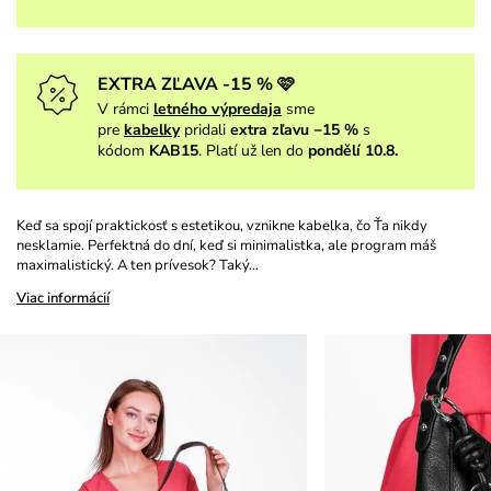
EXTRA ZĽAVA -15 % 🩷
V rámci
letného výpredaja
sme
pre
kabelky
pridali
extra zľavu −15 %
s
kódom
KAB15
. Platí už len do
pondělí 10.8.
Keď sa spojí praktickosť s estetikou, vznikne kabelka, čo Ťa nikdy
nesklamie. Perfektná do dní, keď si minimalistka, ale program máš
maximalistický. A ten prívesok? Taký…
Viac informácií