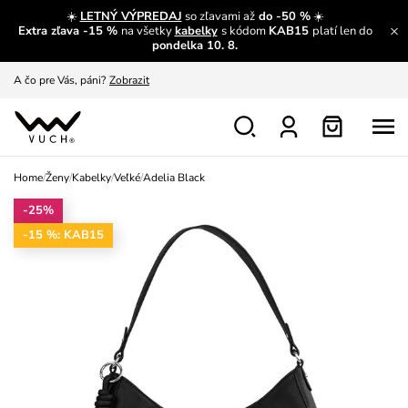
☀️
LETNÝ VÝPREDAJ
so zľavami až
do -50 %
☀️
Extra zľava -15 %
na všetky
kabelky
s kódom
KAB15
platí len do
A čo sa inde nedozvieš?
Prečítať viac
pondelka 10. 8.
A čo pre Vás, páni?
Zobrazit
S čím chybu neurobíš?
Pozri
Nech sa inšpirovať
Zobraziť
Home
/
Ženy
/
Kabelky
/
Veľké
/
Adelia Black
Výmena a vrátenie zadarmo
Zobraziť
-25%
-15 %: KAB15