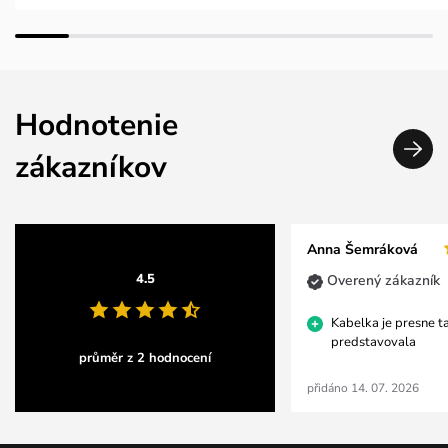
Hodnotenie
zákazníkov
Anna Šemráková
4.5
Overený zákazník
Kabelka je presne t
predstavovala
průměr z 2 hodnocení
přidáno 14. 07. 2026