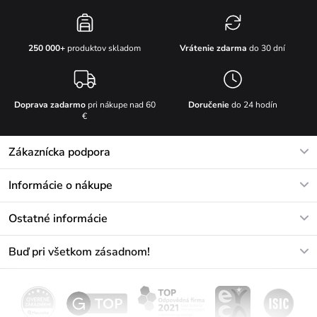
Vrátenie zdarma
do 30 dní
250 000+
produktov skladom
Doprava zadarmo
pri nákupe nad 60
Doručenie
do 24 hodín
€
Zákaznícka podpora
V pracovných dňoch Po-Pi: 8-17h
Informácie o nákupe
info@vuch.sk
Kontakt
Ostatné informácie
+421233456593
Najčastejšie otázky
O nás
Buď pri všetkom zásadnom!
Materiály a údržba
Kariéra
Doprava a platba
Novinky
Zľavy
Akcie
Darčekové poukazy
Vrátenie a reklamácia
Velkoobchod
Odoberať