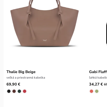
Thalie Big Beige
Gabi Fluf
veľká a priestranná kabelka
ľahká kabelk
69,90 €
34,27 €
6