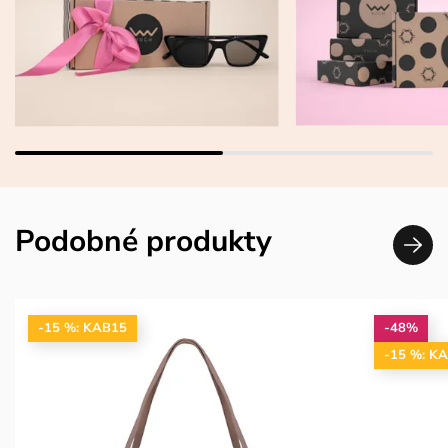
Podobné produkty
-15 %: KAB15
-48%
-15 %: K