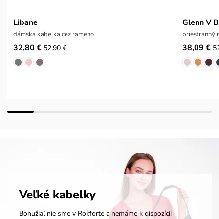
Libane
Glenn V B
dámska kabelka cez rameno
priestranný
32,80 €
38,09 €
52,90 €
5
Veľké kabelky
Bohužiaľ nie sme v Rokforte a nemáme k dispozícii