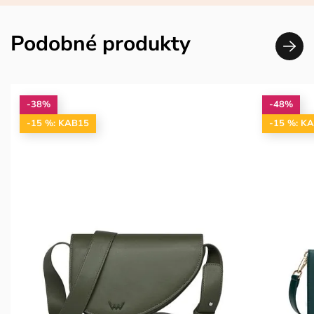
Podobné produkty
-38%
-48%
-15 %: KAB15
-15 %: K