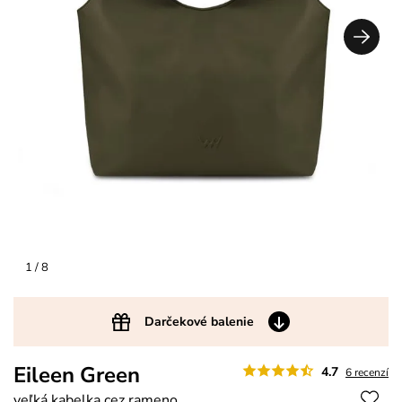
1
/ 8
Darčekové balenie
Eileen Green
4.7
6 recenzí
veľká kabelka cez rameno