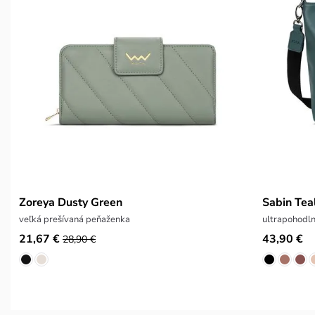
Zoreya Dusty Green
Sabin Tea
veľká prešívaná peňaženka
ultrapohodl
21,67 €
43,90 €
28,90 €