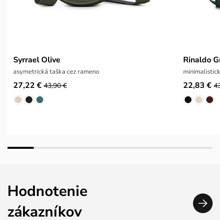
Syrrael Olive
Rinaldo G
asymetrická taška cez rameno
minimalistic
27,22 €
22,83 €
43,90 €
4
Hodnotenie
zákazníkov