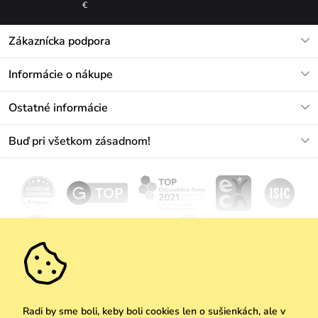
€
Zákaznícka podpora
V pracovných dňoch Po-Pi: 8-17h
Informácie o nákupe
info@vuch.sk
Kontakt
Ostatné informácie
+421233456593
Najčastejšie otázky
O nás
Buď pri všetkom zásadnom!
Materiály a údržba
Kariéra
Doprava a platba
Novinky
Zľavy
Akcie
Darčekové poukazy
Vrátenie a reklamácia
Velkoobchod
Odoberať
We Care
Zásady ochrany osobných údajov
tu
Vuchlook
Predajne
Praha
Radi by sme boli, keby boli cookies len o sušienkách, ale v