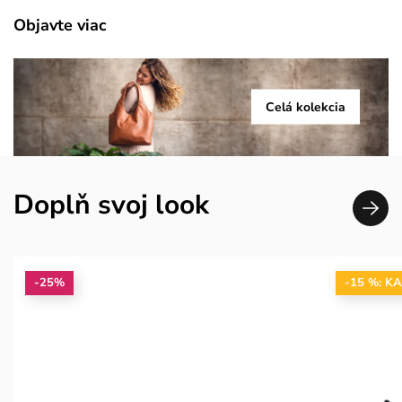
Objavte viac
Celá kolekcia
Doplň svoj look
-25%
-15 %: K