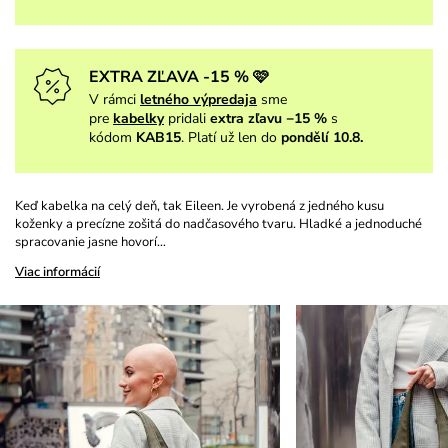
EXTRA ZĽAVA -15 % 🩷
V rámci
letného výpredaja
sme
pre
kabelky
pridali
extra zľavu −15 %
s
kódom
KAB15
. Platí už len do
pondělí 10.8.
Keď kabelka na celý deň, tak Eileen. Je vyrobená z jedného kusu
koženky a precízne zošitá do nadčasového tvaru. Hladké a jednoduché
spracovanie jasne hovorí…
Viac informácií