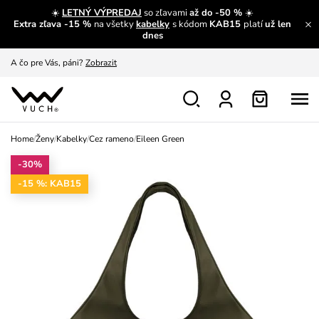
☀️
LETNÝ VÝPREDAJ
so zľavami
až do -50 %
☀️
Extra zľava -15 %
na všetky
kabelky
s kódom
KAB15
platí
už len
A čo sa inde nedozvieš?
Prečítať viac
dnes
A čo pre Vás, páni?
Zobrazit
S čím chybu neurobíš?
Pozri
Nech sa inšpirovať
Zobraziť
Home
/
Ženy
/
Kabelky
/
Cez rameno
/
Eileen Green
Výmena a vrátenie zadarmo
Zobraziť
-30%
-15 %: KAB15