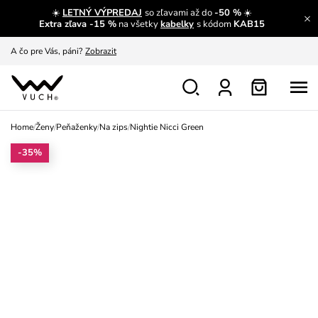
☀️
LETNÝ VÝPREDAJ
so zľavami až do
-50 %
☀️
A čo sa inde nedozvieš?
Prečítať viac
Extra zľava -15 %
na všetky
kabelky
s kódom
KAB15
A čo pre Vás, páni?
Zobrazit
S čím chybu neurobíš?
Pozri
Nech sa inšpirovať
Zobraziť
Home
/
Ženy
/
Peňaženky
/
Na zips
/
Nightie Nicci Green
Výmena a vrátenie zadarmo
Zobraziť
-35%