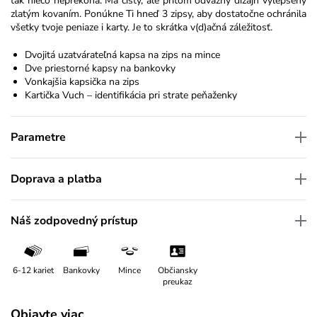
tak niečo neprekoná. Má čistý, ale pritom odvážny dizajn vylepšený
zlatým kovaním. Ponúkne Ti hneď 3 zipsy, aby dostatočne ochránila
všetky tvoje peniaze i karty. Je to skrátka v(d)ačná záležitosť.
Dvojitá uzatvárateľná kapsa na zips na mince
Dve priestorné kapsy na bankovky
Vonkajšia kapsička na zips
Kartička Vuch – identifikácia pri strate peňaženky
Parametre
Doprava a platba
Náš zodpovedný prístup
6-12 kariet
Bankovky
Mince
Občiansky
preukaz
Objavte viac