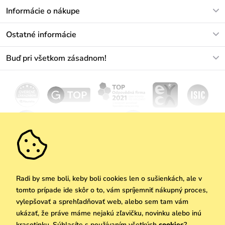
V pracovných dňoch Po-Pi: 8-17h
Informácie o nákupe
info@vuch.sk
Kontakt
Ostatné informácie
+421233456593
Najčastejšie otázky
O nás
Buď pri všetkom zásadnom!
Materiály a údržba
Kariéra
Doprava a platba
Novinky
Zľavy
Akcie
Darčekové poukazy
Vrátenie a reklamácia
Velkoobchod
Odoberať
We Care
Zásady ochrany osobných údajov
tu
Vuchlook
Predajne
Praha
Radi by sme boli, keby boli cookies len o sušienkách, ale v
tomto prípade ide skôr o to, vám spríjemniť nákupný proces,
vylepšovať a sprehľadňovať web, alebo sem tam vám
ukázať, že práve máme nejakú zľavičku, novinku alebo inú
Copyright © 2026 Vuch s.r.o. Všetky práva vyhradené. Technicky zabezpečuje
krasotinku. Súhlasíte s používaním všetkých
cookies
?