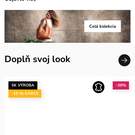
Celá kolekcia
Doplň svoj look
SK VÝROBA
-38%
-15 %: KAB15