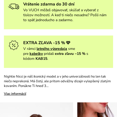
Vrátenie zdarma do 30 dní
Vo VUCH môžeš objavovať, skúšať a vyberať z
tisícov možností. A keď ti niečo nesadne? Pošli nám
to späť jednoducho a zadarmo.
EXTRA ZĽAVA -15 % 🩷
V rámci
letného výpredaja
sme
pre
kabelky
pridali
extra zľavu −15 %
s
kódom
KAB15
.
Nightie Nicci je náš ikonický model a v jeho univerzálnosti ho len tak
niečo neprekoná. Má čistý, ale pritom odvážny dizajn vylepšený zlatým
kovaním. Ponúkne Ti hneď 3…
Viac informácií