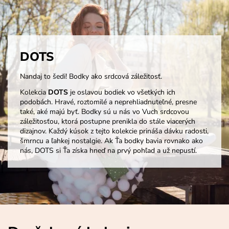
DOTS
Nandaj to šedi! Bodky ako srdcová záležitosť.
Kolekcia
DOTS
je oslavou bodiek vo všetkých ich
podobách. Hravé, roztomilé a neprehliadnuteľné, presne
také, aké majú byť. Bodky sú u nás vo Vuch srdcovou
záležitosťou, ktorá postupne prenikla do stále viacerých
dizajnov. Každý kúsok z tejto kolekcie prináša dávku radosti,
šmrncu a ľahkej nostalgie. Ak Ťa bodky bavia rovnako ako
nás, DOTS si Ťa získa hneď na prvý pohľad a už nepustí.