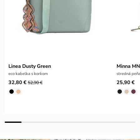
Linea Dusty Green
Minna MN
eco kabelka s korkom
stredná pe
32,80 €
25,90 €
52,90 €