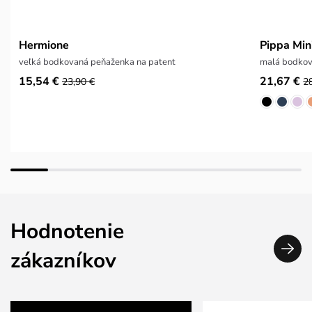
Hermione
Pippa Mi
veľká bodkovaná peňaženka na patent
malá bodkov
15,54 €
21,67 €
23,90 €
2
Hodnotenie
zákazníkov