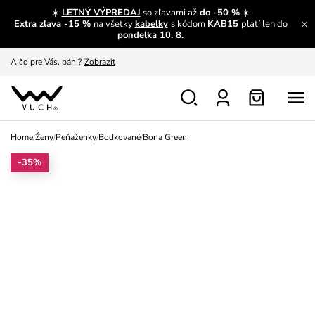
☀️
LETNÝ VÝPREDAJ
so zľavami až
do -50 %
☀️
Extra zľava -15 %
na všetky
kabelky
s kódom
KAB15
platí len do
A čo sa inde nedozvieš?
Prečítať viac
pondelka 10. 8.
A čo pre Vás, páni?
Zobrazit
S čím chybu neurobíš?
Pozri
Nech sa inšpirovať
Zobraziť
Home
/
Ženy
/
Peňaženky
/
Bodkované
/
Bona Green
Výmena a vrátenie zadarmo
Zobraziť
-35%