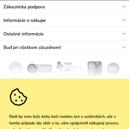
Zákaznícka podpora
V pracovných dňoch Po-Pi: 8-17h
Informácie o nákupe
info@vuch.sk
Kontakt
Ostatné informácie
+421233456593
Najčastejšie otázky
O nás
Buď pri všetkom zásadnom!
Materiály a údržba
Kariéra
Doprava a platba
Novinky
Zľavy
Akcie
Darčekové poukazy
Vrátenie a reklamácia
Velkoobchod
Odoberať
We Care
Zásady ochrany osobných údajov
tu
Vuchlook
Predajne
Praha
Radi by sme boli, keby boli cookies len o sušienkách, ale v
tomto prípade ide skôr o to, vám spríjemniť nákupný proces,