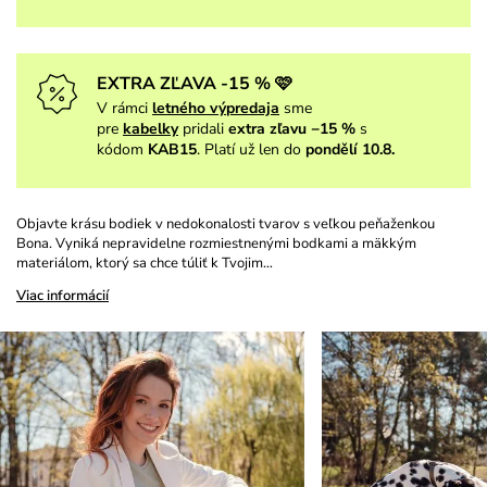
EXTRA ZĽAVA -15 % 🩷
V rámci
letného výpredaja
sme
pre
kabelky
pridali
extra zľavu −15 %
s
kódom
KAB15
. Platí už len do
pondělí 10.8.
Objavte krásu bodiek v nedokonalosti tvarov s veľkou peňaženkou
Bona. Vyniká nepravidelne rozmiestnenými bodkami a mäkkým
materiálom, ktorý sa chce túliť k Tvojim…
Viac informácií