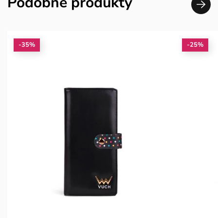
Podobné produkty
-35%
-25%