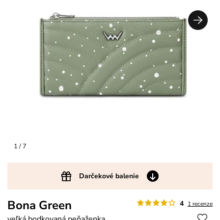
1
/ 7
Darčekové balenie
Bona Green
4
1 recenze
veľká bodkovaná peňaženka