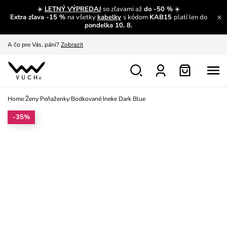
☀️
LETNÝ VÝPREDAJ
so zľavami až
do -50 %
☀️
Extra zľava -15 %
na všetky
kabelky
s kódom
KAB15
platí len do
A čo sa inde nedozvieš?
Prečítať viac
pondelka 10. 8.
A čo pre Vás, páni?
Zobrazit
S čím chybu neurobíš?
Pozri
Nech sa inšpirovať
Zobraziť
Home
/
Ženy
/
Peňaženky
/
Bodkované
/
Ineke Dark Blue
Výmena a vrátenie zadarmo
Zobraziť
-35%