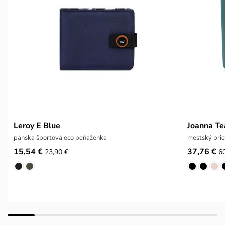
Leroy E Blue
Joanna Te
pánska športová eco peňaženka
mestský prie
15,54 €
37,76 €
23,90 €
6