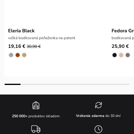
Eleria Black
Fedora Gr
veľká bodkovaná peňaženka na patent
bodkovaná p
19,16 €
25,90 €
30,90 €
Vrátenie zdarma
do 30 dní
250 000+
produktov skladom