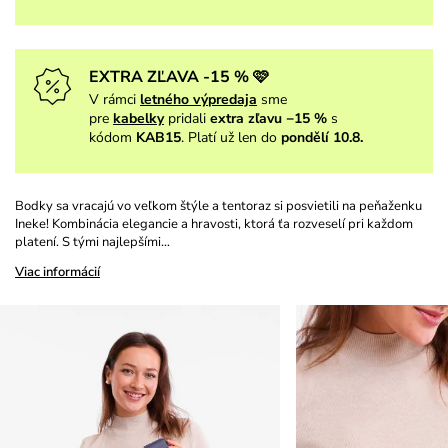
EXTRA ZĽAVA -15 % 🩷
V rámci
letného výpredaja
sme
pre
kabelky
pridali
extra zľavu −15 %
s
kódom
KAB15
. Platí už len do
pondělí 10.8.
Bodky sa vracajú vo veľkom štýle a tentoraz si posvietili na peňaženku
Ineke! Kombinácia elegancie a hravosti, ktorá ťa rozveselí pri každom
platení. S tými najlepšími…
Viac informácií