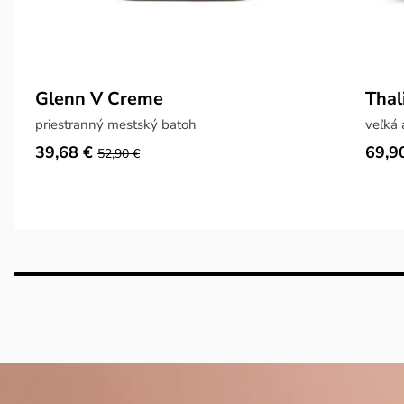
Glenn V Creme
Thal
priestranný mestský batoh
veľká 
39,68 €
69,9
52,90 €