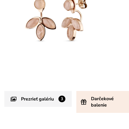
Darčekové
Prezrieť galériu
3
balenie