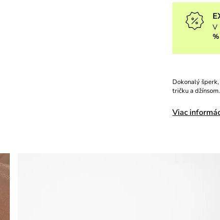
E
V 
%
Dokonalý šperk, 
tričku a džínsom
Viac informác