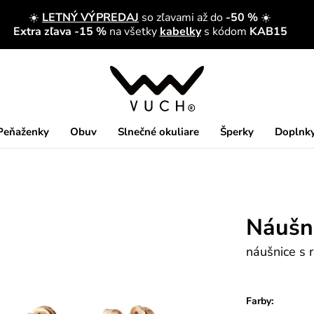
☀️
LETNÝ VÝPREDAJ
so zľavami až do
-50 %
☀️
Extra zľava -15 %
na všetky
kabelky
s kódom
KAB15
Peňaženky
Obuv
Slnečné okuliare
Šperky
Doplnk
Náušni
náušnice s
Farby: