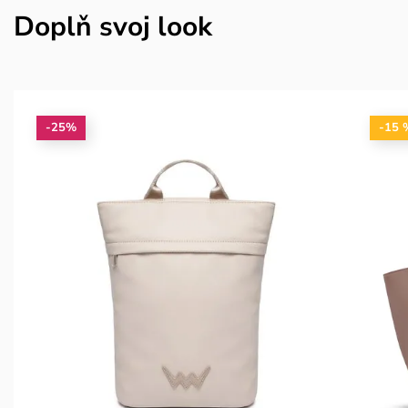
Doplň svoj look
-25%
-15 