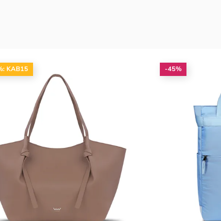
%: KAB15
-45%