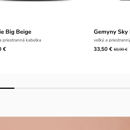
ie Big Beige
Gemyny Sky 
a priestranná kabelka
veľký a priestrann
0 €
33,50 €
60,90 €