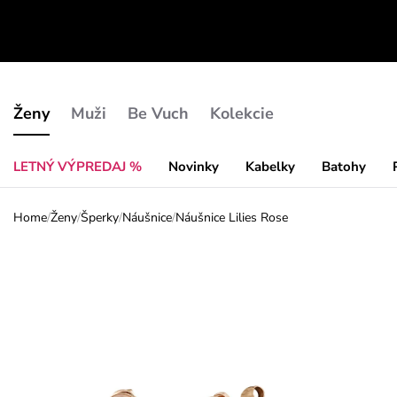
Ženy
Muži
Be Vuch
Kolekcie
LETNÝ VÝPREDAJ %
Novinky
Kabelky
Batohy
Home
/
Ženy
/
Šperky
/
Náušnice
/
Náušnice Lilies Rose