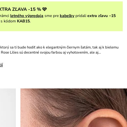
XTRA ZĽAVA -15 % 🩷
rámci
letného výpredaja
sme pre
kabelky
pridali
extra zľavu −15
s kódom
KAB15
.
ktorý sa ti bude hodiť ako k elegantným čiernym šatám, tak aj k bielemu
. Rose Lilies sú decentné svojou farbou aj vyhotovením, ale aj…
ií