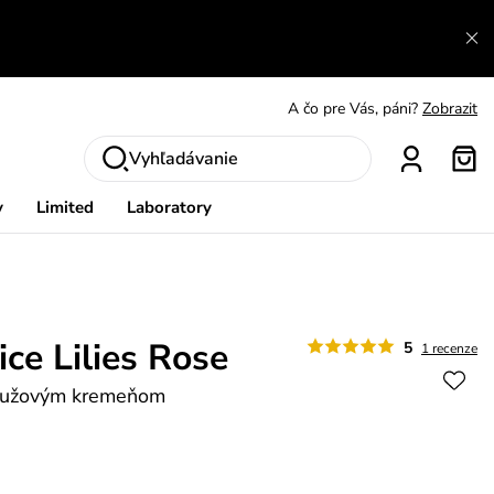
A čo sa inde nedozvieš?
Prečítať viac
A čo pre Vás, páni?
Zobrazit
S čím chybu neurobíš?
Pozri
Vyhľadávanie
Nech sa inšpirovať
Zobraziť
y
Limited
Laboratory
Výmena a vrátenie zadarmo
Zobraziť
ce Lilies Rose
5
1 recenze
 ružovým kremeňom