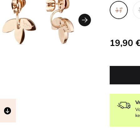
19,90 
V
Vo
ke