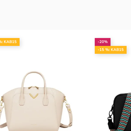
%: KAB15
-20%
-15 %: KAB15