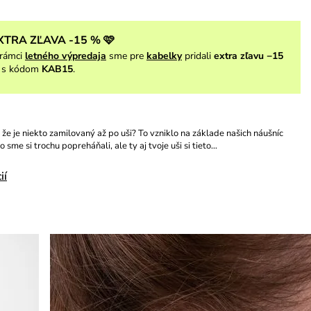
XTRA ZĽAVA -15 % 🩷
rámci
letného výpredaja
sme pre
kabelky
pridali
extra zľavu −15
s kódom
KAB15
.
 že je niekto zamilovaný až po uši? To vzniklo na základe našich náušníc
 sme si trochu popreháňali, ale ty aj tvoje uši si tieto…
ií