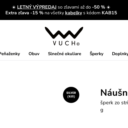
☀️
LETNÝ VÝPREDAJ
so zľavami až do
-50 %
☀️
Extra zľava -15 %
na všetky
kabelky
s kódom
KAB15
Peňaženky
Obuv
Slnečné okuliare
Šperky
Doplnk
Náušni
šperk zo st
g