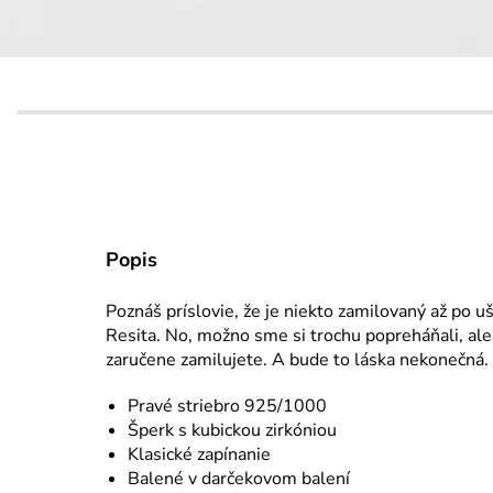
Popis
Poz
náš
p
r
íslov
ie
, že je
n
ie
k
to
zamilovaný až po uš
Resita
. No, možn
o
sme
si trochu
po
p
r
ehá
ňa
li
, ale
zaručen
e
zamilujete. A bude to láska nekonečná.
Pravé striebro 925/1000
Šperk s kubickou zirkóniou
Klasické zapínanie
Balené v darčekovom balení