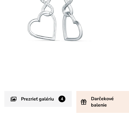
Darčekové
Prezrieť galériu
4
balenie