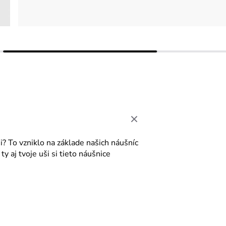
i? To vzniklo na základ
e
našich
náušn
í
c
 ty
aj
tv
oje
uši si
t
ie
to
náušnice