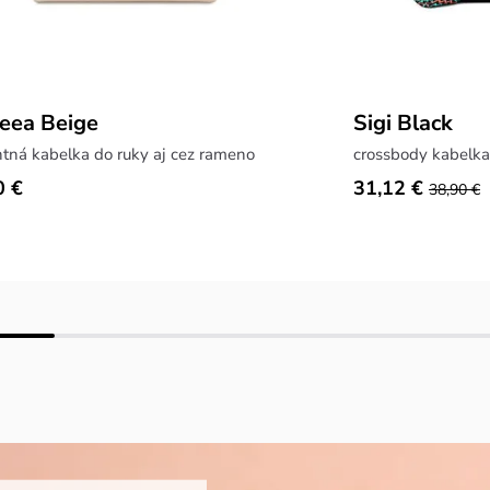
eea Beige
Sigi Black
tná kabelka do ruky aj cez rameno
crossbody kabelk
0 €
31,12 €
38,90 €