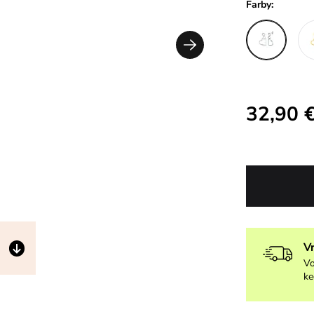
Farby:
32,90 
V
Vo
ke