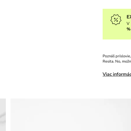
E
V 
%
Poznáš príslovie,
Resita. No, možno
Viac informác