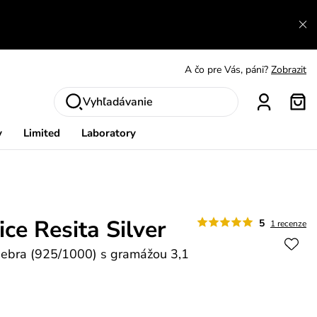
A čo sa inde nedozvieš?
Prečítať viac
A čo pre Vás, páni?
Zobrazit
S čím chybu neurobíš?
Pozri
Nech sa inšpirovať
Zobraziť
Vyhľadávanie
Výmena a vrátenie zadarmo
Zobraziť
y
Limited
Laboratory
ce Resita Silver
5
1 recenze
riebra (925/1000) s gramážou 3,1