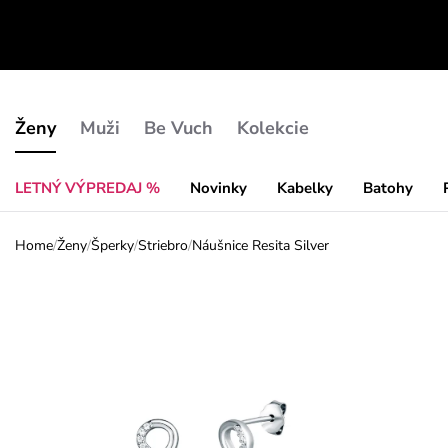
Ženy
Muži
Be Vuch
Kolekcie
LETNÝ VÝPREDAJ %
Novinky
Kabelky
Batohy
Home
/
Ženy
/
Šperky
/
Striebro
/
Náušnice Resita Silver