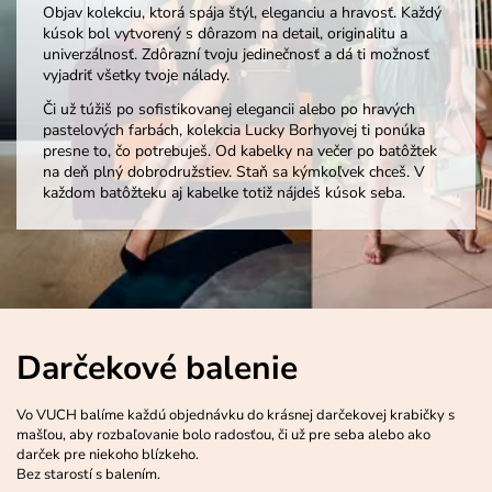
Objav kolekciu, ktorá spája štýl, eleganciu a hravosť. Každý
kúsok bol vytvorený s dôrazom na detail, originalitu a
univerzálnosť. Zdôrazní tvoju jedinečnosť a dá ti možnosť
vyjadriť všetky tvoje nálady.
Či už túžiš po sofistikovanej elegancii alebo po hravých
pastelových farbách, kolekcia Lucky Borhyovej ti ponúka
presne to, čo potrebuješ. Od kabelky na večer po batôžtek
na deň plný dobrodružstiev. Staň sa kýmkoľvek chceš. V
každom batôžteku aj kabelke totiž nájdeš kúsok seba.
Darčekové balenie
Vo VUCH balíme každú objednávku do krásnej darčekovej krabičky s
mašľou, aby rozbaľovanie bolo radosťou, či už pre seba alebo ako
darček pre niekoho blízkeho.
Bez starostí s balením.