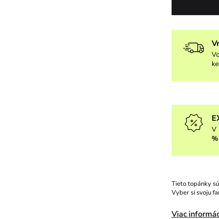
V
Vo
ke
E
V 
%
Tieto topánky sú
Vyber si svoju f
Viac informác