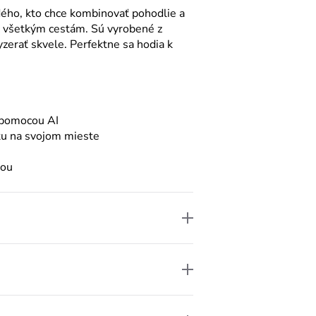
ého, kto chce kombinovať pohodlie a
túc všetkým cestám. Sú vyrobené z
vyzerať skvele. Perfektne sa hodia k
 pomocou AI
ätu na svojom mieste
nou