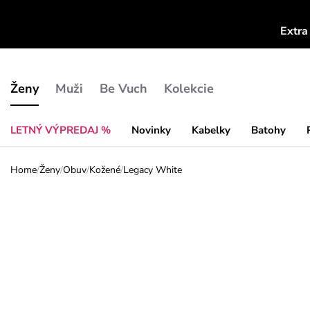
Extra
Ženy
Muži
Be Vuch
Kolekcie
LETNÝ VÝPREDAJ %
Novinky
Kabelky
Batohy
Home
/
Ženy
/
Obuv
/
Kožené
/
Legacy White