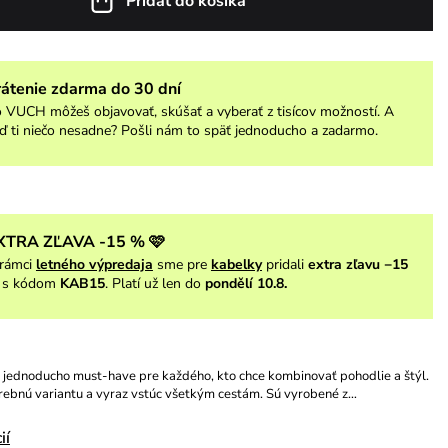
Pridať do košíka
rátenie zdarma do 30 dní
 VUCH môžeš objavovať, skúšať a vyberať z tisícov možností. A
ď ti niečo nesadne? Pošli nám to späť jednoducho a zadarmo.
XTRA ZĽAVA -15 % 🩷
rámci
letného výpredaja
sme pre
kabelky
pridali
extra zľavu −15
s kódom
KAB15
. Platí už len do
pondělí 10.8.
 jednoducho must-have pre každého, kto chce kombinovať pohodlie a štýl.
arebnú variantu a vyraz vstúc všetkým cestám. Sú vyrobené z…
ií