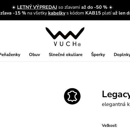
☀️
LETNÝ VÝPREDAJ
so zľavami
až do -50 %
☀️
 zľava -15 %
na všetky
kabelky
s kódom
KAB15
platí
už len 
Peňaženky
Obuv
Slnečné okuliare
Šperky
Doplnk
Legac
elegantná 
Veľkosť: