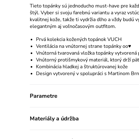
Tieto topánky sú jednoducho must-have pre každ
štýl. Vyber si svoju farebnú variantu a vyraz vs
kvalitnej kože, takže ti vydržia dlho a vždy budú 
elegantným aj voľnočasovým outfitom.
Prvá kolekcia kožených topánok VUCH
Ventilácia na vnútornej strane topánky oo♥
Vnútorná tvarovaná vložka topánky vytvorená
Vnútorný protišmykový materiál, ktorý drží p
Kombinácia hladkej a štruktúrovanej kože
Design vytvorený v spolupráci s
Martinom Br
Parametre
Materiály a údržba