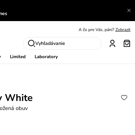
dnes
A čo sa inde nedozvieš?
Prečítať viac
A čo pre Vás, páni?
Zobrazit
S čím chybu neurobíš?
Pozri
Vyhľadávanie
Nech sa inšpirovať
Zobraziť
y
Limited
Laboratory
Výmena a vrátenie zadarmo
Zobraziť
y White
kožená obuv