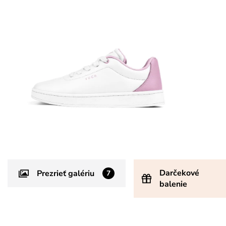
Darčekové
Prezrieť galériu
7
balenie